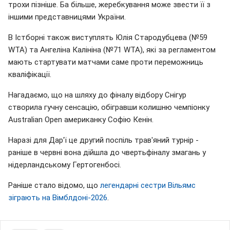
трохи пізніше. Ба більше, жеребкування може звести її з
іншими представницями України.
В Істборні також виступлять Юлія Стародубцева (№59
WTA) та Ангеліна Калініна (№71 WTA), які за регламентом
мають стартувати матчами саме проти переможниць
кваліфікації.
Нагадаємо, що на шляху до фіналу відбору Снігур
створила гучну сенсацію, обігравши колишню чемпіонку
Australian Open американку Софію Кенін.
Наразі для Дар'ї це другий поспіль трав'яний турнір -
раніше в червні вона дійшла до чвертьфіналу змагань у
нідерландському Гертогенбосі.
Раніше стало відомо, що
легендарні сестри Вільямс
зіграють на Вімблдоні-2026
.