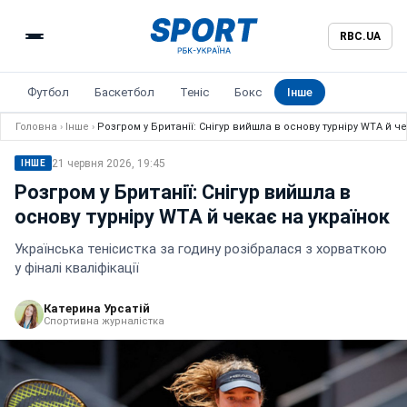
RBC.UA
Футбол
Баскетбол
Теніс
Бокс
Інше
Головна
›
Інше
›
Розгром у Британії: Снігур вийшла в основу турніру WTA й ч
21 червня 2026, 19:45
ІНШЕ
Розгром у Британії: Снігур вийшла в
основу турніру WTA й чекає на українок
Українська тенісистка за годину розібралася з хорваткою
у фіналі кваліфікації
Катерина Урсатій
Спортивна журналістка