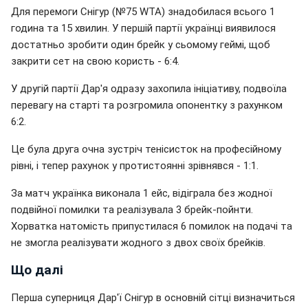
Для перемоги Снігур (№75 WTA) знадобилася всього 1
година та 15 хвилин. У першій партії українці виявилося
достатньо зробити один брейк у сьомому геймі, щоб
закрити сет на свою користь - 6:4.
У другій партії Дар'я одразу захопила ініціативу, подвоїла
перевагу на старті та розгромила опонентку з рахунком
6:2.
Це була друга очна зустріч тенісисток на професійному
рівні, і тепер рахунок у протистоянні зрівнявся - 1:1.
За матч українка виконала 1 ейс, відіграла без жодної
подвійної помилки та реалізувала 3 брейк-пойнти.
Хорватка натомість припустилася 6 помилок на подачі та
не змогла реалізувати жодного з двох своїх брейків.
Що далі
Перша суперниця Дар'ї Снігур в основній сітці визначиться