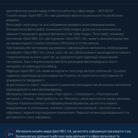
Ідентифікатор онлайн-медіа в Реєстрі суб’єктів у сфері медіа — R40-05347
Онлайн-медіа «Sport RBC.UA» має двомовну версію (українською та російською
мовами).
Фотографії, ілюстрації та інші зображення належать їхнім правовласникам.
Використання фотографій, позначених Getty Images, допускається виключно за
наявності письмового дозволу фотоагентства Getty Images. Фотографії, позначені
логотипом «Sport RBC.UA» або підписані «Sport RBC.UA», можуть використовуватися
на умовах ліцензії Creative Commons Attribution 4.0 International.
При повному або частковому відтворенні інформаційних матеріалів, опублікованих
на вебсайті «Sport RBC.UA» (www.sport.rbc.ua), обов'язковим є розміщення активного
гіперпосилання на www.sport.rbc.ua, відкритого для індексації пошуковими
системами. Таке гіперпосилання має бути розміщене безпосередньо в тексті
матеріалу не нижче другого абзацу.
Редакція «Sport RBC.UA» може не поділяти точку зору авторів публікацій. Оціночні
судження, відповідно до законодавства України, не підлягають спростуванню та
доведенню їх правдивості.
За достовірність, зміст і відповідність вимогам законодавства рекламних матеріалів
відповідальність несе рекламодавець.
Матеріали, позначені плашками «Прес-реліз», «Спецпроєкт», «Партнерський
матеріал», «Promo», «Благодійність» та «Резонанс», розміщуються на правах реклами.
Рубрика «Новини компанії» є інформаційним форматом, що містить новини,
повідомлення та оголошення, пов'язані з діяльністю компаній, і ґрунтується на
інформації, наданій відповідними компаніями. Редакція не несе відповідальності за
достовірність такої інформації.
Матеріали онлайн-медіа Sport RBC.UA, що містять інформацію про азартні ігри,
21+
букмекерську діяльність або інші види діяльності у сфері організації та