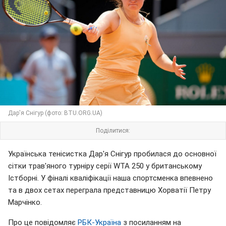
Дар'я Снігур (фото: BTU.ORG.UA)
Поділитися:
Українська тенісистка Дар'я Снігур пробилася до основної
сітки трав'яного турніру серії WTA 250 у британському
Істборні. У фіналі кваліфікації наша спортсменка впевнено
та в двох сетах переграла представницю Хорватії Петру
Марчінко.
Про це повідомляє
РБК-Україна
з посиланням на