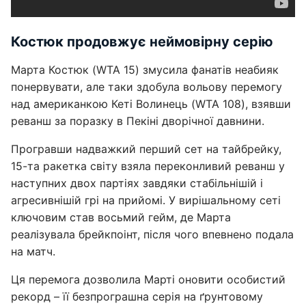
Костюк продовжує неймовірну серію
Марта Костюк (WTA 15) змусила фанатів неабияк
понервувати, але таки здобула вольову перемогу
над американкою Кеті Волинець (WTA 108), взявши
реванш за поразку в Пекіні дворічної давнини.
Програвши надважкий перший сет на тайбрейку,
15-та ракетка світу взяла переконливий реванш у
наступних двох партіях завдяки стабільнішій і
агресивнішій грі на прийомі. У вирішальному сеті
ключовим став восьмий гейм, де Марта
реалізувала брейкпоінт, після чого впевнено подала
на матч.
Ця перемога дозволила Марті оновити особистий
рекорд – її безпрограшна серія на ґрунтовому