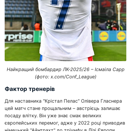
Найкращий бомбардир ЛК-2025/26 – Ісмаіла Сарр
(фото: x.com/Conf_League)
Фактор тренерів
Для наставника "Крістал Пелас" Олівера Гласнера
цей матч стане прощальним – австрієць залишає
посаду влітку. Він уже знає смак великих
європейських перемог, адже у 2022 році приводив
німецький "Айнтрахт" до тріумфу в Лізі Європи.