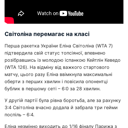
Світоліна перемагає на класі
Перша ракетка України Еліна Світоліна (WTA 7)
підтвердила свій статус топсіяної, впевнено
розібравшись із молодою іспанкою Кейтлін Кеведо
(WTA 126). На відміну від важкого стартового
матчу, цього разу Еліна ввімкнула максимальні
оберти з перших хвилин і повісила опонентці
бублик в першому сеті – 6:0 за 28 хвилин.
У другій партії була рівна боротьба, але за рахунку
3:4 Світоліна вчасно додала й забрала три гейми
поспіль – 6:4.
Еліна незмінно виходить до 1/16 фіналу Парижа з