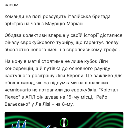
часом.
Команди на полі розсудить італійська бригада
арбітрів на чолі з Мауріціо Маріані.
Обидва колективи вперше у своїй історії дісталися
фіналу єврокубкового турніру, що гарантує появу
абсолютно нового імені на європейському трофеї.
На кону в матчі стоятиме не лише кубок Ліги
конференцій, а й путівка до основного раунду
наступного розіграшу Ліги Європи. Це важливо для
обох команд, які за підсумками національних
чемпіонатів не потрапили до єврокубків. "Крістал
Пелас" в АПЛ фінішував на 15-му місці, "Райо
Вальєкано" у Ла Лізі – на 8-му.