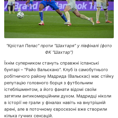
"Крістал Пелас" проти "Шахтаря" у півфіналі (фото
ФК "Шахтар")
Їхнім суперником стануть справжні іспанські
бунтарі – "Райо Вальєкано". Клуб із самобутнього
робітничого району Мадрида (Вальєкас) має стійку
репутацію головного борця з футбольним
істеблішментом, а його фанати відомі своїм
затятим антикомерційним духом. Мадридці ніколи
в історії не грали у фіналах навіть на внутрішній
арені, але в поточному євросезоні вже створили
кілька гучних сенсацій.