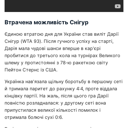
Втрачена можливість Снігур
Єдиною втратою дня для України став виліт Дарії
Снігур (WTA 93). Після гучного успіху на старті,
Дарія мала чудові шанси вперше в кар'єрі
пробитися до третього кола на турнірах Великого
шлему у протистоянні з 78-ю ракеткою світу
Пейтон Стернс із США.
Українка нав'язала щільну боротьбу в першому сеті
й тримала паритет до рахунку 4:4, проте віддала
кінцівку партії. На жаль, після цього гра Дарії
повністю розладналася: у другому сеті вона
припустилася великої кількості помилок і
отримала болючі сухі 0:6.