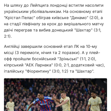
На шляху до Лейпцига лондонці встигли насолити
українським уболівальникам. На основному етапі
"Крістал Пелас" обіграв київське "Динамо" (2:0), а
на стадії півфіналу за крок до вирішального матчу
двічі переграв та вибив донецький "Шахтар" (3:1,
2:1).
Англійці завершили основний етап ЛК на 10-му
місці (3 перемоги, нічия та 2 поразки). А у плей-
офф пройшли боснійський "Зріньські" (1:1, 2:0),
кіпрський "АЕК Ларнака" (0:0, 2:1, додатковий час),
італійську "Фіорентину" (3:0, 1:2) та "Шахтар".