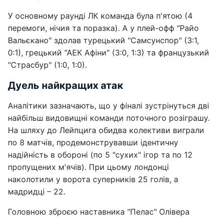
У основному раунді ЛК команда була п'ятою (4
перемоги, нічия та поразка). А у плей-офф "Райо
Вальєкано" здолав турецький "Самсунспор" (3:1,
0:1), грецький "АЕК Афіни" (3:0, 1:3) та французький
"Страсбур" (1:0, 1:0).
Дуель найкращих атак
Аналітики зазначають, що у фіналі зустрінуться дві
найбільш видовищні команди поточного розіграшу.
На шляху до Лейпцига обидва колективи виграли
по 8 матчів, продемонструвавши ідентичну
надійність в обороні (по 5 "сухих" ігор та по 12
пропущених м'ячів). При цьому лондонці
наколотили у ворота суперників 25 голів, а
мадридці – 22.
Головною зброєю наставника "Пелас" Олівера