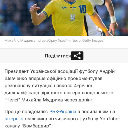
Михайло Мудрик у грі за збірну України (фото: Getty Images)
Поділитися
Президент Української асоціації футболу Андрій
Шевченко вперше офіційно прокоментував
резонансну ситуацію навколо 4-річної
дискваліфікації зіркового вінгера лондонського
"Челсі" Михайла Мудрика через допінг.
Про це повідомляє
РБК-Україна
з посиланням на
інтерв'ю
очільника вітчизняного футболу YouTube-
каналу "Бомбардир".