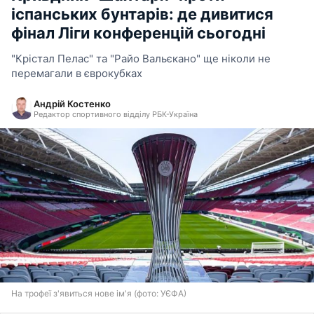
іспанських бунтарів: де дивитися
фінал Ліги конференцій сьогодні
"Крістал Пелас" та "Райо Вальєкано" ще ніколи не
перемагали в єврокубках
Андрій Костенко
Редактор спортивного відділу РБК-Україна
На трофеї з'явиться нове ім'я (фото: УЄФА)