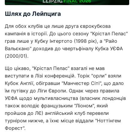
Шлях до Лейпцига
Для обох клубів це лише друга єврокубкова
кампанія в історії. До цього сезону "Крістал Пелас"
грав лише у Кубку Інтертото (1998 рік), а "Райо
Вальєкано" доходив до чвертьфіналу Кубка УЄФА
(2000/01).
Що цікаво, "Крістал Пелас" взагалі не мав
виступати в Лізі конференцій. Торік "орли" взяли
Кубок Англії, обігравши "Манчестер Сіті", що дало
їм путівку до Ліги Європи. Однак через правила
УЄФА щодо мультивласництва (власник лондонців
також володіє французьким "Ліоном", який
пройшов до ЛЄ) англійський клуб перевели
турніром нижче, а їхнє місце віддали "Ноттінгем
Форест".