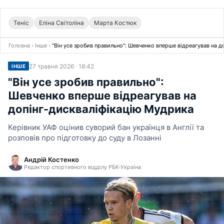
Теніс
Еліна Світоліна
Марта Костюк
Головна
›
Інше
›
"Він усе зробив правильно": Шевченко вперше відреагував на 
27 травня 2026 · 18:42
ІНШЕ
"Він усе зробив правильно":
Шевченко вперше відреагував на
допінг-дискваліфікацію Мудрика
Керівник УАФ оцінив суворий бан українця в Англії та
розповів про підготовку до суду в Лозанні
Андрій Костенко
Редактор спортивного відділу РБК-Україна