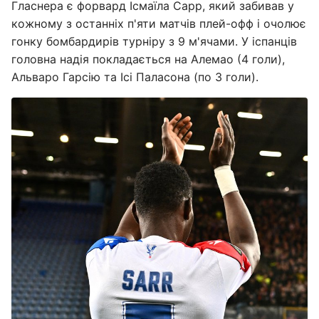
Гласнера є форвард Ісмаїла Сарр, який забивав у
кожному з останніх п'яти матчів плей-офф і очолює
гонку бомбардирів турніру з 9 м'ячами. У іспанців
головна надія покладається на Алемао (4 голи),
Альваро Гарсію та Ісі Паласона (по 3 голи).