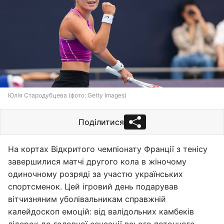
Юлія Стародубцева (фото: Getty Images)
Поділитися
На кортах Відкритого чемпіонату Франції з тенісу
завершилися матчі другого кола в жіночому
одиночному розряді за участю українських
спортсменок. Цей ігровий день подарував
вітчизняним уболівальникам справжній
калейдоскоп емоцій: від валідольних камбеків