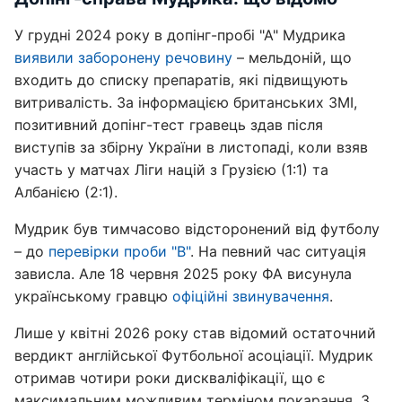
У грудні 2024 року в допінг-пробі "А" Мудрика
виявили заборонену речовину
– мельдоній, що
входить до списку препаратів, які підвищують
витривалість. За інформацією британських ЗМІ,
позитивний допінг-тест гравець здав після
виступів за збірну України в листопаді, коли взяв
участь у матчах Ліги націй з Грузією (1:1) та
Албанією (2:1).
Мудрик був тимчасово відсторонений від футболу
– до
перевірки проби "В"
. На певний час ситуація
зависла. Але 18 червня 2025 року ФА висунула
українському гравцю
офіційні звинувачення
.
Лише у квітні 2026 року став відомий остаточний
вердикт англійської Футбольної асоціації. Мудрик
отримав чотири роки дискваліфікації, що є
максимальним можливим терміном покарання. З