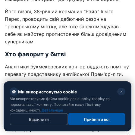
Його візаві, 38-річний керманич "Райо" Іньїго
Перес, проводить свій дебютний сезон на
тренерському містку, але вже зарекомендував
себе як майстер протистояння більш досвідченим
суперникам.
Хто фаворит у битві
Аналітики букмекерських контор віддають помітну
перевагу представнику англійської Прем'єр-ліги.
Спрогнозувати звитягу лондонських "орлів" в
🍪
Ми використовуємо cookie
✕
основний час поєдинку можна з коефіцієнтом 2,00.
Ми використовуємо файли cookie для аналізу трафіку та
Натомість нічийний результат за підсумками 90
персоналізації контенту. Прочитайте нашу Політику
хвилин оцінюється у 3,33, а потенційний успіх
конфіденційності.
Детальніше
мадридського колективу – у 4,20.
Відхилити
Прийняти всі
Щодо підсумкового завоювання титулу з