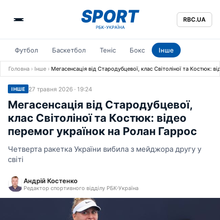
RBC.UA
Футбол
Баскетбол
Теніс
Бокс
Інше
Головна
›
Інше
›
Мегасенсація від Стародубцевої, клас Світоліної та Костюк: в
27 травня 2026 · 19:24
ІНШЕ
Мегасенсація від Стародубцевої,
клас Світоліної та Костюк: відео
перемог українок на Ролан Гаррос
Четверта ракетка України вибила з мейджора другу у
світі
Андрій Костенко
Редактор спортивного відділу РБК-Україна