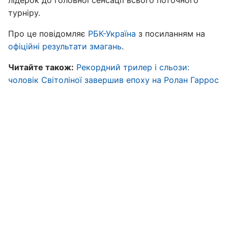
лідерок до головної сенсації всього поточного
турніру.
Про це повідомляє
РБК-Україна
з посиланням на
офіційні результати змагань
.
Читайте також:
Рекордний трилер і сльози:
чоловік Світоліної завершив епоху на Ролан Гаррос