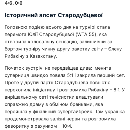
4:6, 0:6
Історичний апсет Стародубцевої
Головною подією всього дня на турнірі стала
перемога Юлії Стародубцевої (WTA 55), яка
створила колосальну сенсацію, залишивши за
бортом турніру чинну другу ракетку світу – Єлену
Рибакіну з Казахстану.
Початок зустрічі не передвіщав дива: іменита
суперниця швидко повела 5:1 і закрила перший сет.
Проте у другій партії Стародубцева повністю
перехопила ініціативу і розгромила Рибакіну – 6:1. У
вирішальному сеті тенісистки влаштували
справжню драму з обміном брейками, яка
перейшла у фінальний супертайбрейк. Там українка
продемонструвала залізні нерви та розгромила
фаворитку з рахунком – 10:4.