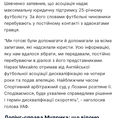
Шевченко запевнив, що асоціація надає
максимальну юридичну підтримку 25-річному
футболісту. За його словами футбольні чиновники
перебувають у постійному контакті з адвокатами
гравця.
"Ми готові були допомагати й допомагали за всіма
запитами, які надсилали юристи. Усю інформацію,
яку нам вдалося зібрати, ми передавали, постійно
перебуваючи в діалозі з його представниками.
Наразі Михайло отримав від Англійської
футбольної асоціації дискваліфікацію на чотири
роки та подав апеляцію. Найближчим часом
Спортивний арбітражний суд у Лозанні розгляне її.
Сподіваємося, буде ухвалене справедливе рішення
і термін дискваліфікації скоротять", - наголосив
голова УАФ.
Допінг-справа Мудрика: що відомо