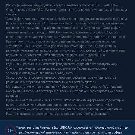
Идентификатор онлайн-медиа в Реестре субъектов в сфере медиа — R40-05347
Онлайн-медиа «Sport RBC.UA» имеет двуязычную версию (на украинском и русском
языках).
Фотографии, иллюстрации и другие изображения принадлежат их правообладателям.
Использование фотографий, отмеченных Getty Images, допускается исключительно
при наличии письменного разрешения фотоагентства Getty Images. Фотографии,
отмеченные логотипом «Sport RBC.UA» или подписанные «Sport RBC.UA», могут
использоваться на условиях лицензии Creative Commons Attribution 4.0 International.
При полном или частичном воспроизведении информационных материалов,
опубликованных на вебсайте «Sport RBC.UA» (www.sport.rbc.ua), обязательно
размещение активной гиперссылки на www.sport.rbc.ua, открытой для индексации
поисковыми системами. Такая гиперссылка должна быть размещена
непосредственно в тексте материала не ниже второго абзаца.
Редакция «Sport RBC.UA» может не разделять точку зрения авторов публикаций.
Оценочные суждения, согласно законодательству Украины, не подлежат
опровержению и доказыванию их правдивости.
За достоверность, содержание и соответствие требованиям законодательства
рекламных материалов ответственность несет рекламодатель.
Материалы, отмеченные плашками «Пресс-релиз», «Спецпроект», «Партнерский
материал», «Promo», «Благотворительность» и «Резонанс», размещаются на правах
рекламы.
Рубрика «Новости компании» является информационным форматом, содержащим
новости, сообщения и объявления, связанные с деятельностью компаний, и
основывается на информации, предоставленной соответствующими компаниями.
Редакция не несет ответственности за достоверность такой информации.
Материалы онлайн-медиа Sport RBC.UA, содержащие информацию об азартных
21+
играх, букмекерской деятельности или других видах деятельности в сфере