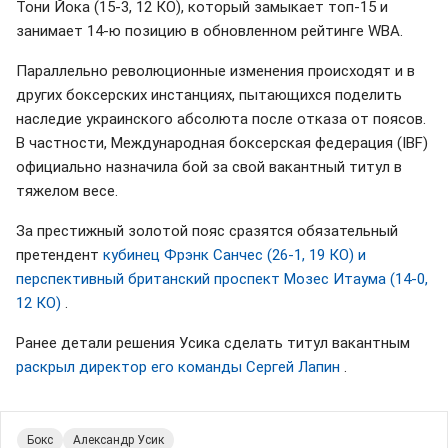
Тони Йока (15-3, 12 КО), который замыкает топ-15 и
занимает 14-ю позицию в обновленном рейтинге WBA.
Параллельно революционные изменения происходят и в
других боксерских инстанциях, пытающихся поделить
наследие украинского абсолюта после отказа от поясов.
В частности, Международная боксерская федерация (IBF)
официально назначила бой за свой вакантный титул в
тяжелом весе.
За престижный золотой пояс сразятся обязательный
претендент
кубинец Фрэнк Санчес (26-1, 19 КО) и
перспективный британский проспект Мозес Итаума (14-0,
12 КО)
.
Ранее детали решения Усика сделать титул вакантным
раскрыл директор его команды Сергей Лапин
.
Бокс
Александр Усик