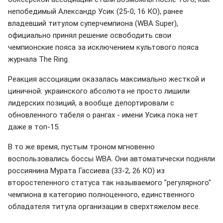
непобедимый Александр Усик (25-0, 16 КО), ранее
владевший титулом суперчемпиона (WBA Super),
официально принял решение освободить свои
чемпионские пояса за исключением культового пояса
журнала The Ring.
Реакция ассоциации оказалась максимально жесткой и
циничной: украинского абсолюта не просто лишили
лидерских позиций, а вообще депортировали с
обновленного табеля о рангах - имени Усика пока нет
даже в топ-15.
В то же время, пустым троном мгновенно
воспользовались боссы WBA. Они автоматически подняли
россиянина Мурата Гассиева (33-2, 26 КО) из
второстепенного статуса так называемого "регулярного"
чемпиона в категорию полноценного, единственного
обладателя титула организации в сверхтяжелом весе.