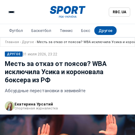
RBC.UA
Футбол
Баскетбол
Теннис
Бокс
Другое
Главная
›
Другое
›
Месть за отказ от поясов? WBA исключила Усика и коро
01 июля 2026, 23:22
ДРУГОЕ
Месть за отказ от поясов? WBA
исключила Усика и короновала
боксера из РФ
Абсурдные перестановки в хевивейте
Екатерина Урсатий
Спортивная журналистка