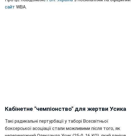
сайт
WBA.
Кабінетне "чемпіонство" для жертви Усика
Такі радикальні пертурбації у таборі Всесвітньої
боксерської асоціації стали можливими після того, як
непереможний Олександр Усик (25-0, 16 КО), який раніше