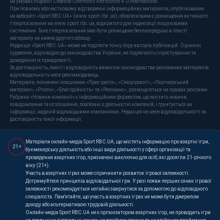
на умовах ліцензії Creative Commons Attribution 4.0 International.
При повному або частковому відтворенні інформаційних матеріалів, опублікованих
на вебсайті «Sport RBC.UA» (www.sport.rbc.ua), обов'язковим є розміщення активного
гіперпосилання на www.sport.rbc.ua, відкритого для індексації пошуковими
системами. Таке гіперпосилання має бути розміщене безпосередньо в тексті
матеріалу не нижче другого абзацу.
Редакція «Sport RBC.UA» може не поділяти точку зору авторів публікацій. Оціночні
судження, відповідно до законодавства України, не підлягають спростуванню та
доведенню їх правдивості.
За достовірність, зміст і відповідність вимогам законодавства рекламних матеріалів
відповідальність несе рекламодавець.
Матеріали, позначені плашками «Прес-реліз», «Спецпроєкт», «Партнерський
матеріал», «Promo», «Благодійність» та «Резонанс», розміщуються на правах реклами.
Рубрика «Новини компанії» є інформаційним форматом, що містить новини,
повідомлення та оголошення, пов'язані з діяльністю компаній, і ґрунтується на
інформації, наданій відповідними компаніями. Редакція не несе відповідальності за
достовірність такої інформації.
Матеріали онлайн-медіа Sport RBC.UA, що містять інформацію про азартні ігри,
21+
букмекерську діяльність або інші види діяльності у сфері організації та
проведення азартних ігор, призначені виключно для осіб, які досягли 21-річного
віку (21+).
Участь в азартних іграх може спричинити розвиток ігрової залежності.
Дотримуйтеся принципів відповідальної гри. У разі появи перших ознак ігрової
залежності рекомендується негайно звернутися за допомогою до відповідного
спеціаліста. Пам'ятайте, що участь в азартних іграх не може бути джерелом
доходу або альтернативою трудовій діяльності.
Онлайн-медіа Sport RBC.UA не є організатором азартних ігор, не проводить ігри