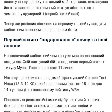
влаштував супернику тотальний майстер-клас, декласував
його та завоював історичний статус абсолютного
чемпіона у крузервейті (першій важкій вазі).
Тепер же росіянин піднявся на вершину хевівейту завдяки
кабінетним рішенням, а не реальним боям.
Перший захист "подарованого" поясу та інші
анонси
Новоспечений кабінетний чемпіон уже має запланований
поєдинок. Свій наступний бій та водночас перший захист
титулу Мурат Гассієв проведе 11 липня.
Його суперником стане відомий французький боксер Тоні
Йока (15-3, 12 КО), який наразі замикає топ-15 і посідає
14-ту позицію в оновленому рейтингу WBA.
Паралельно революційні зміни відбуваються й в інших
боксерських інстанціях, які намагаються поділити
спадщину українського абсолюта після його відмови від