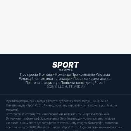
Про проєкт
·
Контакти
·
Команда
·
Про компанію
·
Реклама
·
Редакційна політика і стандарти
·
Правила користування
·
Правова інформація
·
Політика конфіденційності
·
2026 © LLC «UBT MEDIA»
Ідентифікатор онлайн-медіа в Реєстрі суб’єктів у сфері медіа — R40-05347
Онлайн-медіа «Sport RBC.UA» має двомовну версію (українською та російською
мовами).
Фотографії, ілюстрації та інші зображення належать їхнім правовласникам.
Використання фотографій, позначених Getty Images, допускається виключно за
наявності письмового дозволу фотоагентства Getty Images. Фотографії, позначені
логотипом «Sport RBC.UA» або підписані «Sport RBC.UA», можуть використовуватися