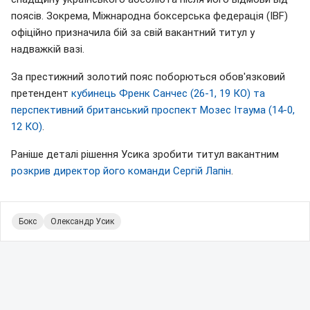
поясів. Зокрема, Міжнародна боксерська федерація (IBF)
офіційно призначила бій за свій вакантний титул у
надважкій вазі.
За престижний золотий пояс поборються обов'язковий
претендент
кубинець Френк Санчес (26-1, 19 КО) та
перспективний британський проспект Мозес Ітаума (14-0,
12 КО)
.
Раніше деталі рішення Усика зробити титул вакантним
розкрив директор його команди Сергій Лапін
.
Бокс
Олександр Усик