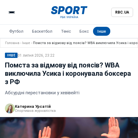
RBC.UA
Футбол
Баскетбол
Теніс
Бокс
Інше
Головна
›
Інше
›
Помста за відмову від поясів? WBA виключила Усика і кор
01 липня 2026, 23:22
ІНШЕ
Помста за відмову від поясів? WBA
виключила Усика і коронувала боксера
з РФ
Абсурдні перестановки у хевівейті
Катерина Урсатій
Спортивна журналістка