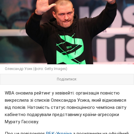
Олександр Усик (фото: Getty Images)
Поділитися:
WBA оновила рейтинг у хевівейті: організація повністю
викреслила зі списків Олександра Усика, який відмовився
від поясів. Натомість статус повноцінного чемпіона світу
кабінетно подарували представнику країни-агресорки
Мурату Гассієву.
Про це повідомляє
РБК-Україна
з посиланням на офіційний