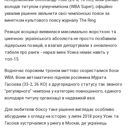
володів титулом суперчемпіона (WBA Super), офіційно
ухвалив рішення звільнити свої чемпіонські пояси за
винятком культового поясу журналу The Ring.
Реакція асоціації виявилася максимально жорсткою та
цинічною: українського абсолюта не просто позбавили
лідерських позицій, а взагалі депортували з оновленого
табеля про ранги - наразі імені Усика немає навіть у
топ-15.
Водночас порожнім троном миттєво скористалися боси
WBA. Вони автоматично підняли росіянина Мурата
Гассієва (33-2, 26 КО) з другорядного статусу так званого
"регулярного" чемпіона у категорію повноцінного, єдиного
володаря титулу організації в надважкій вазі.
Для любителів боксу таке рішення виглядає особливо
абсурдним з огляду на історію: у липні 2018 року Усик та
Гассієв зустрічалися у рингу в Москві, де українець