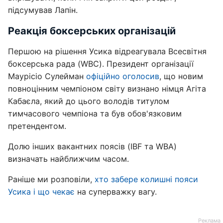
підсумував Лапін.
Реакція боксерських організацій
Першою на рішення Усика відреагувала Всесвітня
боксерська рада (WBC). Президент організації
Маурісіо Сулейман
офіційно оголосив
, що новим
повноцінним чемпіоном світу визнано німця Агіта
Кабаєла, який до цього володів титулом
тимчасового чемпіона та був обов'язковим
претендентом.
Долю інших вакантних поясів (IBF та WBA)
визначать найближчим часом.
Раніше ми розповіли,
хто забере колишні пояси
Усика і що чекає
на суперважку вагу.