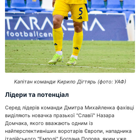
Капітан команди Кирило Дігтярь (фото: УАФ)
Лідери та потенціал
Серед лідерів команди Дмитра Михайленка фахівці
виділяють новачка празької "Славії" Назара
Домчака, якого вважають одним із
найперспективніших воротарів Європи, нападника
італійського "Емполі" Богдана Попова, яким уже