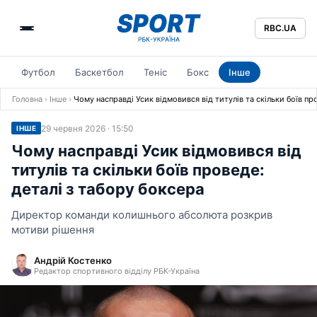
RBC.UA
Футбол
Баскетбол
Теніс
Бокс
Інше
Головна
›
Інше
›
Чому насправді Усик відмовився від титулів та скільки боїв пр
29 червня 2026 · 15:50
ІНШЕ
Чому насправді Усик відмовився від
титулів та скільки боїв проведе:
деталі з табору боксера
Директор команди колишнього абсолюта розкрив
мотиви рішення
Андрій Костенко
Редактор спортивного відділу РБК-Україна