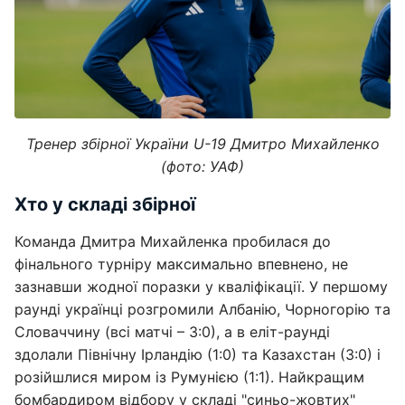
Тренер збірної України U-19 Дмитро Михайленко
(фото: УАФ)
Хто у складі збірної
Команда Дмитра Михайленка пробилася до
фінального турніру максимально впевнено, не
зазнавши жодної поразки у кваліфікації. У першому
раунді українці розгромили Албанію, Чорногорію та
Словаччину (всі матчі – 3:0), а в еліт-раунді
здолали Північну Ірландію (1:0) та Казахстан (3:0) і
розійшлися миром із Румунією (1:1). Найкращим
бомбардиром відбору у складі "синьо-жовтих"