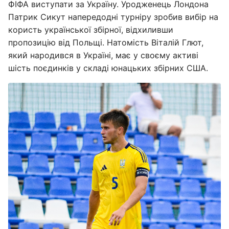
ФІФА виступати за Україну. Уродженець Лондона
Патрик Сикут напередодні турніру зробив вибір на
користь української збірної, відхиливши
пропозицію від Польщі. Натомість Віталій Глют,
який народився в Україні, має у своєму активі
шість поєдинків у складі юнацьких збірних США.