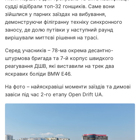
судді відібрали топ-32 гонщиків. Саме вони
зійшлися у парних заїздах на вибування,
демонструючи філігранну техніку синхронного
заносу, де долю путівки у наступний раунд
вирішували миттєві рішення на трасі.
Серед учасників – 78-ма окрема десантно-
штурмова бригада та 7-й корпус швидкого
реагування ДШВ, які виставили на трек два
яскравих боліди BMW E46.
На фото – найяскравіші моменти заїздів та димові
завіси під час 2-го етапу Open Drift UA.