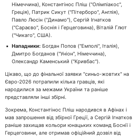
Німеччина), Константінос Пліш ("Олімпіакос",
Греція), Патрик Сикут ("Пітерборо", Англія),
Павло Люсін ("Динамо"), Сергій Ігнатков
("Сараєво", Боснія і Герцеговина), Віталій Глют
("Чикаго", США).
Нападники:
Богдан Попов ("Емполі", Італія),
Дмитро Богданов ("Уніон", Німеччина),
Олександр Каменський ("Кривбас").
Цікаво, що до фінальної заявки "синьо-жовтих" на
Євро-2026 потрапили кілька гравців, які
народилися за межами України та раніше
представляли інші збірні.
Зокрема, Константінос Пліш народився в Афінах і
мав запрошення від збірної Греції, а Сергій Ігнатков
раніше захищав кольори юнацьких команд Боснії і
Герцеговини, але отримав офіційний дозвіл від