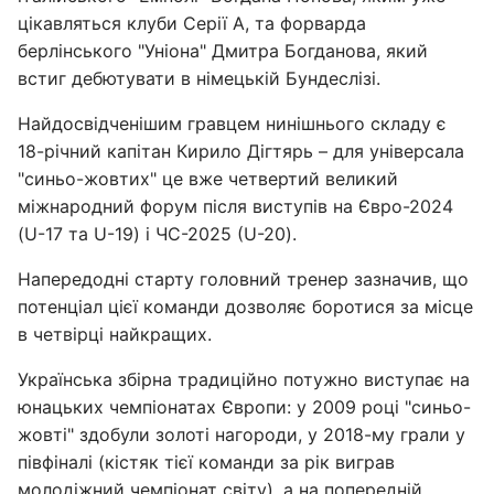
цікавляться клуби Серії А, та форварда
берлінського "Уніона" Дмитра Богданова, який
встиг дебютувати в німецькій Бундеслізі.
Найдосвідченішим гравцем нинішнього складу є
18-річний капітан Кирило Дігтярь – для універсала
"синьо-жовтих" це вже четвертий великий
міжнародний форум після виступів на Євро-2024
(U-17 та U-19) і ЧС-2025 (U-20).
Напередодні старту головний тренер зазначив, що
потенціал цієї команди дозволяє боротися за місце
в четвірці найкращих.
Українська збірна традиційно потужно виступає на
юнацьких чемпіонатах Європи: у 2009 році "синьо-
жовті" здобули золоті нагороди, у 2018-му грали у
півфіналі (кістяк тієї команди за рік виграв
молодіжний чемпіонат світу), а на попередній