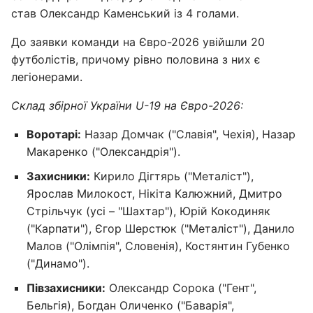
став Олександр Каменський із 4 голами.
До заявки команди на Євро-2026 увійшли 20
футболістів, причому рівно половина з них є
легіонерами.
Склад збірної України U-19 на Євро-2026:
Воротарі:
Назар Домчак ("Славія", Чехія), Назар
Макаренко ("Олександрія").
Захисники:
Кирило Дігтярь ("Металіст"),
Ярослав Милокост, Нікіта Калюжний, Дмитро
Стрільчук (усі – "Шахтар"), Юрій Кокодиняк
("Карпати"), Єгор Шерстюк ("Металіст"), Данило
Малов ("Олімпія", Словенія), Костянтин Губенко
("Динамо").
Півзахисники:
Олександр Сорока ("Гент",
Бельгія), Богдан Оличенко ("Баварія",