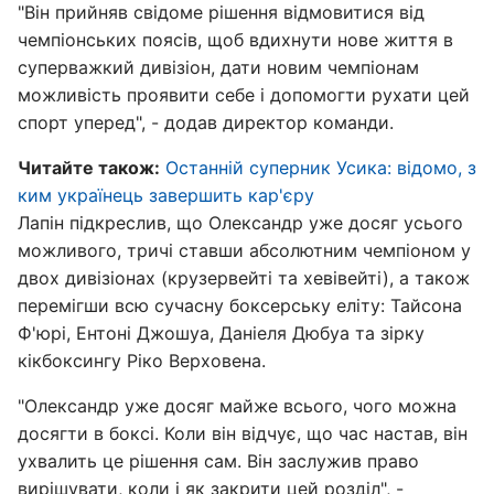
"Він прийняв свідоме рішення відмовитися від
чемпіонських поясів, щоб вдихнути нове життя в
суперважкий дивізіон, дати новим чемпіонам
можливість проявити себе і допомогти рухати цей
спорт уперед", - додав директор команди.
Читайте також:
Останній суперник Усика: відомо, з
ким українець завершить кар'єру
Лапін підкреслив, що Олександр уже досяг усього
можливого, тричі ставши абсолютним чемпіоном у
двох дивізіонах (крузервейті та хевівейті), а також
перемігши всю сучасну боксерську еліту: Тайсона
Ф'юрі, Ентоні Джошуа, Даніеля Дюбуа та зірку
кікбоксингу Ріко Верховена.
"Олександр уже досяг майже всього, чого можна
досягти в боксі. Коли він відчує, що час настав, він
ухвалить це рішення сам. Він заслужив право
вирішувати, коли і як закрити цей розділ", -