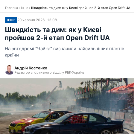
Головна
›
Інше
›
Швидкість та дим: як у Києві пройшов 2-й етап Open Drift UA
29 червня 2026 · 13:08
ІНШЕ
Швидкість та дим: як у Києві
пройшов 2-й етап Open Drift UA
На автодромі "Чайка" визначили найсильніших пілотів
країни
Андрій Костенко
Редактор спортивного відділу РБК-Україна