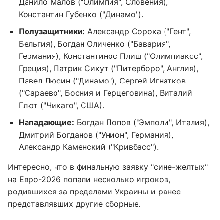
Данило Малов ("Олимпия", Словения),
Константин Губенко ("Динамо").
Полузащитники:
Александр Сорока ("Гент",
Бельгия), Богдан Оличенко ("Бавария",
Германия), Константинос Плиш ("Олимпиакос",
Греция), Патрик Сикут ("Питерборо", Англия),
Павел Люсин ("Динамо"), Сергей Игнатков
("Сараево", Босния и Герцеговина), Виталий
Глют ("Чикаго", США).
Нападающие:
Богдан Попов ("Эмполи", Италия),
Дмитрий Богданов ("Унион", Германия),
Александр Каменский ("Кривбасс").
Интересно, что в финальную заявку "сине-желтых"
на Евро-2026 попали несколько игроков,
родившихся за пределами Украины и ранее
представлявших другие сборные.