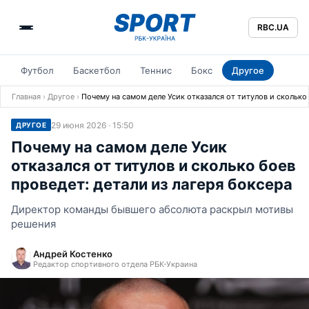
RBC.UA
Футбол
Баскетбол
Теннис
Бокс
Другое
Главная
›
Другое
›
Почему на самом деле Усик отказался от титулов и сколько 
29 июня 2026 · 15:50
ДРУГОЕ
Почему на самом деле Усик
отказался от титулов и сколько боев
проведет: детали из лагеря боксера
Директор команды бывшего абсолюта раскрыл мотивы
решения
Андрей Костенко
Редактор спортивного отдела РБК-Украина