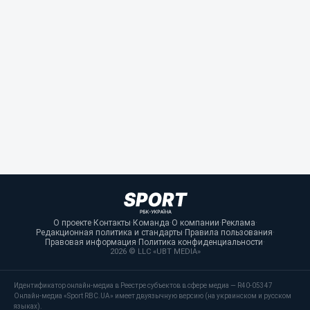
О проекте
·
Контакты
·
Команда
·
О компании
·
Реклама
·
Редакционная политика и стандарты
·
Правила пользования
·
Правовая информация
·
Политика конфиденциальности
·
2026 © LLC «UBT MEDIA»
Идентификатор онлайн-медиа в Реестре субъектов в сфере медиа — R40-05347
Онлайн-медиа «Sport RBC.UA» имеет двуязычную версию (на украинском и русском
языках).