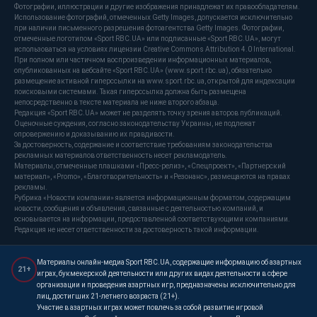
Фотографии, иллюстрации и другие изображения принадлежат их правообладателям.
Использование фотографий, отмеченных Getty Images, допускается исключительно
при наличии письменного разрешения фотоагентства Getty Images. Фотографии,
отмеченные логотипом «Sport RBC.UA» или подписанные «Sport RBC.UA», могут
использоваться на условиях лицензии Creative Commons Attribution 4.0 International.
При полном или частичном воспроизведении информационных материалов,
опубликованных на вебсайте «Sport RBC.UA» (www.sport.rbc.ua), обязательно
размещение активной гиперссылки на www.sport.rbc.ua, открытой для индексации
поисковыми системами. Такая гиперссылка должна быть размещена
непосредственно в тексте материала не ниже второго абзаца.
Редакция «Sport RBC.UA» может не разделять точку зрения авторов публикаций.
Оценочные суждения, согласно законодательству Украины, не подлежат
опровержению и доказыванию их правдивости.
За достоверность, содержание и соответствие требованиям законодательства
рекламных материалов ответственность несет рекламодатель.
Материалы, отмеченные плашками «Пресс-релиз», «Спецпроект», «Партнерский
материал», «Promo», «Благотворительность» и «Резонанс», размещаются на правах
рекламы.
Рубрика «Новости компании» является информационным форматом, содержащим
новости, сообщения и объявления, связанные с деятельностью компаний, и
основывается на информации, предоставленной соответствующими компаниями.
Редакция не несет ответственности за достоверность такой информации.
Материалы онлайн-медиа Sport RBC.UA, содержащие информацию об азартных
21+
играх, букмекерской деятельности или других видах деятельности в сфере
организации и проведения азартных игр, предназначены исключительно для
лиц, достигших 21-летнего возраста (21+).
Участие в азартных играх может повлечь за собой развитие игровой