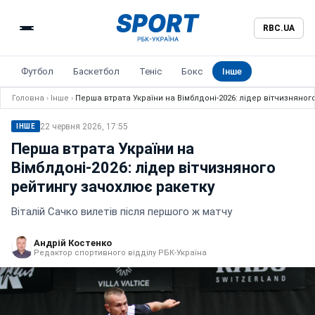
RBC.UA
Футбол
Баскетбол
Теніс
Бокс
Інше
Головна
›
Інше
›
Перша втрата України на Вімблдоні-2026: лідер вітчизняног
22 червня 2026, 17:55
ІНШЕ
Перша втрата України на
Вімблдоні-2026: лідер вітчизняного
рейтингу зачохлює ракетку
Віталій Сачко вилетів після першого ж матчу
Андрій Костенко
Редактор спортивного відділу РБК-Україна