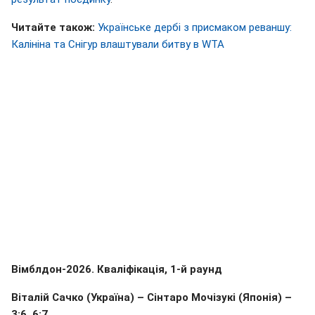
Читайте також:
Українське дербі з присмаком реваншу:
Калініна та Снігур влаштували битву в WTA
Вімблдон-2026. Кваліфікація, 1-й раунд
Віталій Сачко (Україна) – Сінтаро Мочізукі (Японія) –
3:6, 6:7