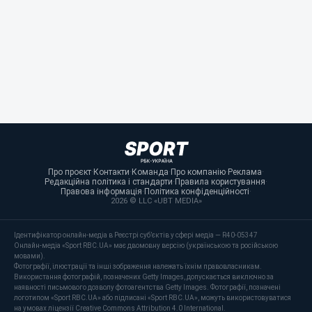
Про проєкт
·
Контакти
·
Команда
·
Про компанію
·
Реклама
·
Редакційна політика і стандарти
·
Правила користування
·
Правова інформація
·
Політика конфіденційності
·
2026 © LLC «UBT MEDIA»
Ідентифікатор онлайн-медіа в Реєстрі суб’єктів у сфері медіа — R40-05347
Онлайн-медіа «Sport RBC.UA» має двомовну версію (українською та російською
мовами).
Фотографії, ілюстрації та інші зображення належать їхнім правовласникам.
Використання фотографій, позначених Getty Images, допускається виключно за
наявності письмового дозволу фотоагентства Getty Images. Фотографії, позначені
логотипом «Sport RBC.UA» або підписані «Sport RBC.UA», можуть використовуватися
на умовах ліцензії Creative Commons Attribution 4.0 International.