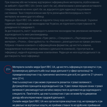
При повному або частковому відтворенні інформаційних матеріалів, опублікованих
на вебсайті «Sport RBC.UA» (www.sport.rbc.ua), обов'язковим є розміщення активного
гіперпосилання на www.sport.rbc.ua, відкритого для індексації пошуковими
системами. Таке гіперпосилання має бути розміщене безпосередньо в тексті
матеріалу не нижче другого абзацу.
Редакція «Sport RBC.UA» може не поділяти точку зору авторів публікацій. Оціночні
судження, відповідно до законодавства України, не підлягають спростуванню та
доведенню їх правдивості.
За достовірність, зміст і відповідність вимогам законодавства рекламних матеріалів
відповідальність несе рекламодавець.
Матеріали, позначені плашками «Прес-реліз», «Спецпроєкт», «Партнерський
матеріал», «Promo», «Благодійність» та «Резонанс», розміщуються на правах реклами.
Рубрика «Новини компанії» є інформаційним форматом, що містить новини,
повідомлення та оголошення, пов'язані з діяльністю компаній, і ґрунтується на
інформації, наданій відповідними компаніями. Редакція не несе відповідальності за
достовірність такої інформації.
Матеріали онлайн-медіа Sport RBC.UA, що містять інформацію про азартні ігри,
21+
букмекерську діяльність або інші види діяльності у сфері організації та
проведення азартних ігор, призначені виключно для осіб, які досягли 21-річного
віку (21+).
Участь в азартних іграх може спричинити розвиток ігрової залежності.
Дотримуйтеся принципів відповідальної гри. У разі появи перших ознак ігрової
залежності рекомендується негайно звернутися за допомогою до відповідного
спеціаліста. Пам'ятайте, що участь в азартних іграх не може бути джерелом
доходу або альтернативою трудовій діяльності.
Онлайн-медіа Sport RBC.UA не є організатором азартних ігор, не проводить ігри
на реальні чи віртуальні кошти, не приймає ставки та не здійснює приймання