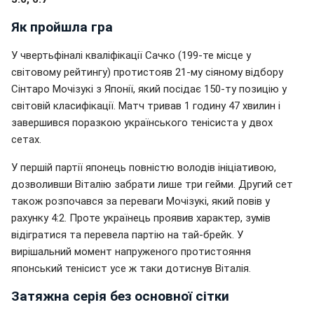
Як пройшла гра
У чвертьфіналі кваліфікації Сачко (199-те місце у
світовому рейтингу) протистояв 21-му сіяному відбору
Сінтаро Мочізукі з Японії, який посідає 150-ту позицію у
світовій класифікації. Матч тривав 1 годину 47 хвилин і
завершився поразкою українського тенісиста у двох
сетах.
У першій партії японець повністю володів ініціативою,
дозволивши Віталію забрати лише три гейми. Другий сет
також розпочався за переваги Мочізукі, який повів у
рахунку 4:2. Проте українець проявив характер, зумів
відігратися та перевела партію на тай-брейк. У
вирішальний момент напруженого протистояння
японський тенісист усе ж таки дотиснув Віталія.
Затяжна серія без основної сітки