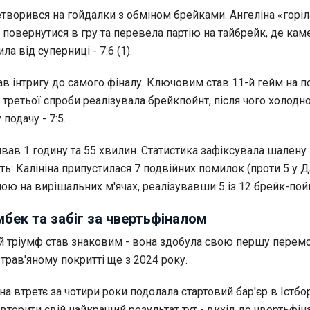
творився на гойдалки з обміном брейками. Ангеліна «горіл
ла повернутися в гру та перевела партію на тайбрейк, де кам
а від суперниці - 7:6 (1).
в інтригу до самого фіналу. Ключовим став 11-й гейм на п
 з третьої спроби реалізувала брейкпойнт, після чого холод
подачу - 7:5.
вав 1 годину та 55 хвилин. Статистика зафіксувала шалену
ь: Калініна припустилася 7 подвійних помилок (проти 5 у Да
ю на вирішальних м'ячах, реалізувавши 5 із 12 брейк-пойн
мбек та забіг за чвертьфіналом
ей тріумф став знаковим - вона здобула свою першу перемо
 трав'яному покритті ще з 2024 року.
іна втретє за чотири роки подолала стартовий бар'єр в Істбор
вторити свій найкращий результат тут - вихід до чвертьфіна