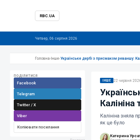
RBC.UA
Четвер, 06 серпня 2026
Головна
›
Інше
›
Українське дербі з присмаком реваншу: Кал
ПОДІЛИТИСЯ
22 червня 2026
ІНШЕ
Facebook
Українсь
Telegram
Калініна 
Twitter / X
Калініна зняла п
Viber
як це було
Копіювати посилання
Катерина Урса