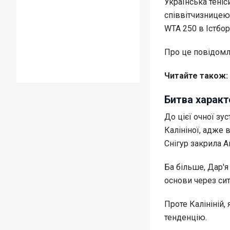
Українська теніс
співвітчизницею 
WTA 250 в Істбор
Про це повідом
Читайте також:
Битва характ
До цієї очної зу
Калініної, адже 
Снігур закрила А
Ба більше, Дар'я
основи через сит
Проте Калініній,
тенденцію.