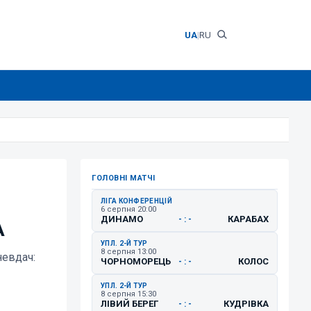
UA
|
RU
ГОЛОВНІ МАТЧІ
ЛІГА КОНФЕРЕНЦІЙ
6 серпня 20:00
ДИНАМО
КАРАБАХ
- : -
A
УПЛ. 2-Й ТУР
8 серпня 13:00
невдач:
ЧОРНОМОРЕЦЬ
КОЛОС
- : -
УПЛ. 2-Й ТУР
8 серпня 15:30
ЛІВИЙ БЕРЕГ
КУДРІВКА
- : -