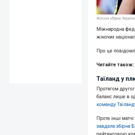
Жіноча збірна України 
Міжнародна феде
жіночих націонал
Про це повідом
Читайте також:
Таїланд у плю
Протягом другог
баланс лише в о
команду Таїланд
Проте інші матчі
завдала збірна Б
рейтинговою ком