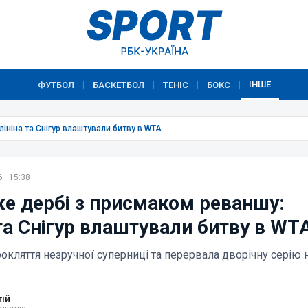
ІНШЕ
ФУТБОЛ
БАСКЕТБОЛ
ТЕНІС
БОКС
|
|
|
|
ініна та Снігур влаштували битву в WTA
 · 15:38
ке дербі з присмаком реваншу:
та Снігур влаштували битву в WT
рокляття незручної суперниці та перервала дворічну серію 
тій