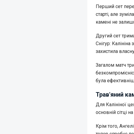
Перший сет пере
старті, але зумі
камені не залишил
Другий сет трима
Снігур: Калініна
захистила власну 
Загалом матч три
безкомпромісніст
була ефективнішо
Трав'яний ка
Для Калініної ц
основній сітці на
Крім того, Ангел
тепер спробує по