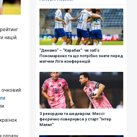
 рейтинг
и націй.
"Динамо" – "Карабах": чи заб'є
Пономаренко та що потрібно знати перед
матчем Ліги конференцій
и очковий
ли
ли.
З рекордом та шедевром: Мессі
феєрично повернувся у старт "Інтер
українок
Маямі"
и одразу