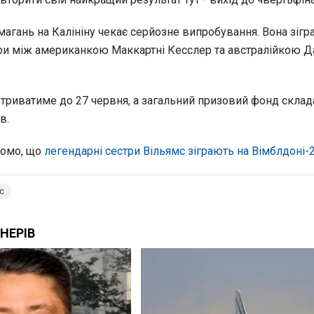
магань на Калініну чекає серйозне випробування. Вона зігр
и між американкою Маккартні Кесслер та австралійкою Д
і триватиме до 27 червня, а загальний призовий фонд склад
в.
домо, що
легендарні сестри Вільямс зіграють на Вімблдоні-
с