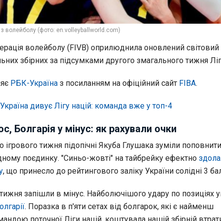
з волейболу (фото: en.volleyballworld.com)
рація волейболу (FIVB) оприлюднила оновлений світовий
ьних збірних за підсумками другого змагального тижня Ліг
ляє
РБК-Україна
з посиланням на офіційний сайт
FIBA
.
Україна дивує Лігу націй: команда вже у топ-4
с, Болгарія у мінус: як рахували очки
о ігрового тижня підопічні Якуба Глушака зуміли поповнит
дному поєдинку. "Синьо-жовті" на тайбрейку ефектно
здола
у
, що принесло до рейтингового заліку України солідні 3 ба
 тижня запішли в мінус. Найболючішого удару по позиціях 
олгарії
. Поразка в п'яти сетах від болгарок, які є найменш
андою поточної Ліги націй, коштувала нашій збірній втрат