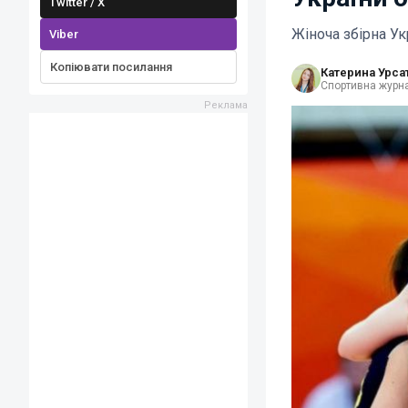
Twitter / X
Жіноча збірна Ук
Viber
Копіювати посилання
Катерина Урса
Спортивна журна