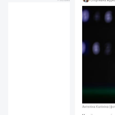
Спортивна журна
Ангеліна Калініна (фо