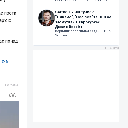
Баскетбольний тренер, оглядач
Світло в кінці тунелю:
ає проти
"Динамо", "Полісся" та ЛНЗ не
ар'єю
засмутили в єврокубках
Данило Вереітін
Керівник спортивної редакції РБК-
Україна
ає понад
2026
.