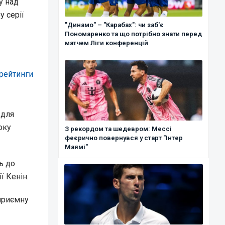
у над
у серії
"Динамо" – "Карабах": чи заб'є
Пономаренко та що потрібно знати перед
матчем Ліги конференцій
рейтинги
 для
оку
З рекордом та шедевром: Мессі
феєрично повернувся у старт "Інтер
Маямі"
ь до
ї Кенін.
еприємну