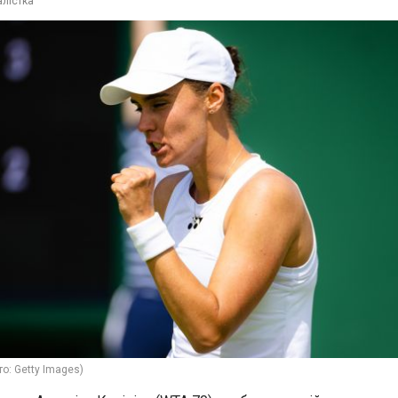
лістка
то: Getty Images)