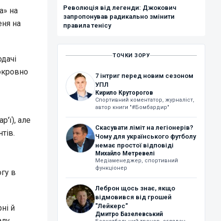
Революція від легенди: Джокович
а» на
запропонував радикально змінити
еня на
правила тенісу
ТОЧКИ ЗОРУ
одачі
нокровно
7 інтриг перед новим сезоном
УПЛ
Кирило Круторогов
Спортивний коментатор, журналіст,
автор книги "#Бомбардир"
р'ї), але
Скасувати ліміт на легіонерів?
тів.
Чому для українського футболу
немає простої відповіді
Михайло Метревелі
Медіаменеджер, спортивний
функціонер
гу в
Леброн щось знає, якщо
відмовився від грошей
"Лейкерс"
ні й
Дмитро Базелевський
лу.