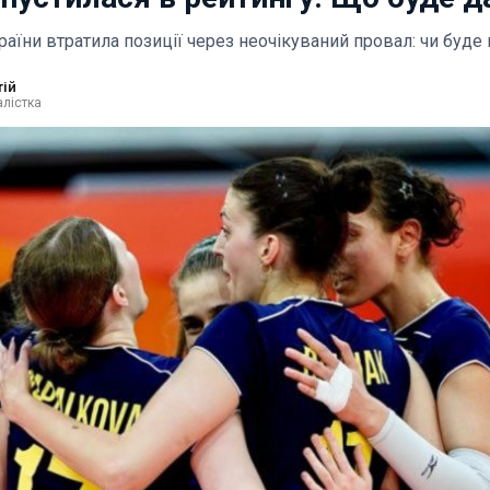
раїни втратила позиції через неочікуваний провал: чи буде
тій
лістка