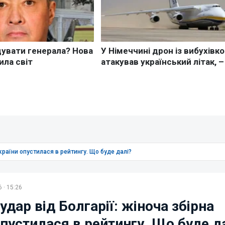
України опустилася в рейтингу. Що буде далі?
 · 15:26
дар від Болгарії: жіноча збірна
пустилася в рейтингу. Що буде д