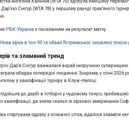
истка Ангеліна Калініна (WTA 70) здобула емоційну перемог
Дар'єю Снігур (WTA 78) у першому раунді трав'яного турнір
ні.
ляє
РБК-Україна
з посиланням на результат матчу.
Нова зірка в топ-50 та обвал Ястремської: оновлені тенісні
ерів та зламаний тренд
стрічі Дар'я Снігур вважалася вкрай незручною суперницею
виграла обидва попередні поєдинки. Зокрема, у січні 2026 р
нгеліну у кваліфікації турніру в Клуж-Напоці.
 підійшла до дербі в Істборні у чудовому тонусі, пробившис
о кваліфікації, де зняла скальп із зіркової американки Софі
 яка стартувала одразу з основної сітки, вдалося зламати н