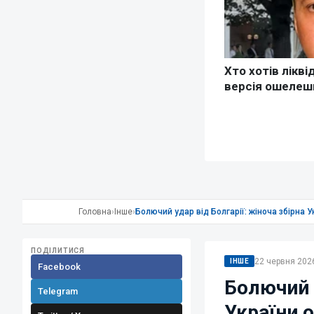
Головна
›
Інше
›
Болючий удар від Болгарії: жіноча збірна 
ПОДІЛИТИСЯ
22 червня 2026
ІНШЕ
Facebook
Болючий у
Telegram
України о