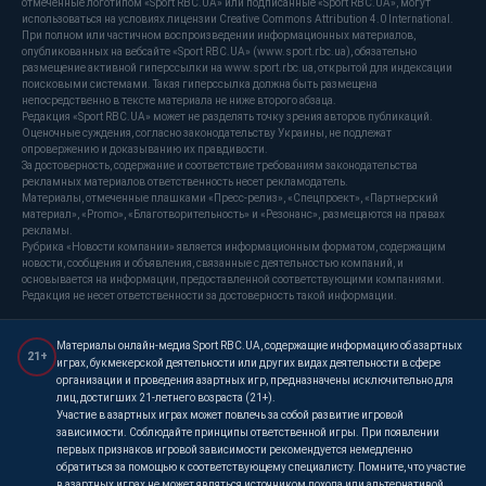
отмеченные логотипом «Sport RBC.UA» или подписанные «Sport RBC.UA», могут
использоваться на условиях лицензии Creative Commons Attribution 4.0 International.
При полном или частичном воспроизведении информационных материалов,
опубликованных на вебсайте «Sport RBC.UA» (www.sport.rbc.ua), обязательно
размещение активной гиперссылки на www.sport.rbc.ua, открытой для индексации
поисковыми системами. Такая гиперссылка должна быть размещена
непосредственно в тексте материала не ниже второго абзаца.
Редакция «Sport RBC.UA» может не разделять точку зрения авторов публикаций.
Оценочные суждения, согласно законодательству Украины, не подлежат
опровержению и доказыванию их правдивости.
За достоверность, содержание и соответствие требованиям законодательства
рекламных материалов ответственность несет рекламодатель.
Материалы, отмеченные плашками «Пресс-релиз», «Спецпроект», «Партнерский
материал», «Promo», «Благотворительность» и «Резонанс», размещаются на правах
рекламы.
Рубрика «Новости компании» является информационным форматом, содержащим
новости, сообщения и объявления, связанные с деятельностью компаний, и
основывается на информации, предоставленной соответствующими компаниями.
Редакция не несет ответственности за достоверность такой информации.
Материалы онлайн-медиа Sport RBC.UA, содержащие информацию об азартных
21+
играх, букмекерской деятельности или других видах деятельности в сфере
организации и проведения азартных игр, предназначены исключительно для
лиц, достигших 21-летнего возраста (21+).
Участие в азартных играх может повлечь за собой развитие игровой
зависимости. Соблюдайте принципы ответственной игры. При появлении
первых признаков игровой зависимости рекомендуется немедленно
обратиться за помощью к соответствующему специалисту. Помните, что участие
в азартных играх не может являться источником дохода или альтернативой