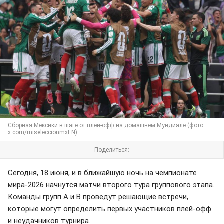
Сборная Мексики в шаге от плей-офф на домашнем Мундиале (фото:
x.com/miseleccionmxEN)
Поделиться:
Сегодня, 18 июня, и в ближайшую ночь на чемпионате
мира-2026 начнутся матчи второго тура группового этапа.
Команды групп A и B проведут решающие встречи,
которые могут определить первых участников плей-офф
и неудачников турнира.