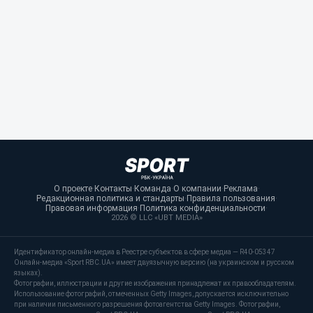
О проекте
·
Контакты
·
Команда
·
О компании
·
Реклама
·
Редакционная политика и стандарты
·
Правила пользования
·
Правовая информация
·
Политика конфиденциальности
·
2026 © LLC «UBT MEDIA»
Идентификатор онлайн-медиа в Реестре субъектов в сфере медиа — R40-05347
Онлайн-медиа «Sport RBC.UA» имеет двуязычную версию (на украинском и русском
языках).
Фотографии, иллюстрации и другие изображения принадлежат их правообладателям.
Использование фотографий, отмеченных Getty Images, допускается исключительно
при наличии письменного разрешения фотоагентства Getty Images. Фотографии,