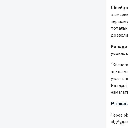
Швейцар
в америк
першому 
тотальне
дозволил
Канада 
умовах 
"Кленове
ще не мо
участь ї
Катарці,
намагат
Розкл
Через рі
відбудет