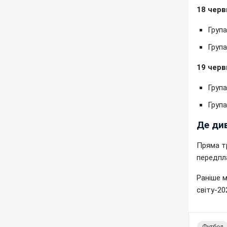
18 черв
Група
Група
19 черв
Група
Група
Де ди
Пряма тр
передпл
Раніше м
світу-20