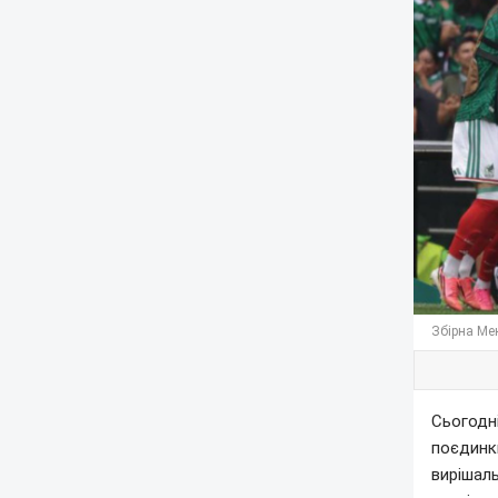
Збірна Ме
Сьогодні
поєдинки
вирішаль