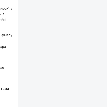
Акрон" у
и з
ейці
 фіналу.
сара
ише
атами