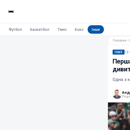
Футбол
Баскетбол
Теніс
Бокс
Інше
Головна
›
18 
ІНШЕ
Перша
дивит
Одна з 
Анд
Реда