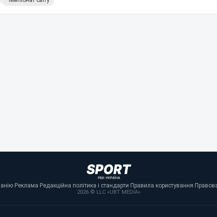
Чемпіонат світу
панію
·
Реклама
·
Редакційна політика і стандарти
·
Правила користування
·
Правова
2026 © LLC «UBT MEDIA»