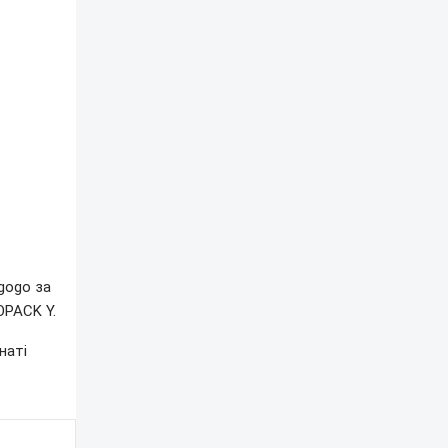
gogo за
OPACK Y.
наті