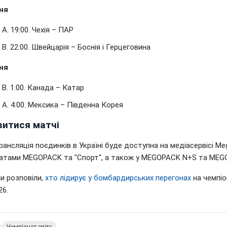
ня
 А. 19:00. Чехія – ПАР
 B. 22:00. Швейцарія – Боснія і Герцеговина
ня
 B. 1:00. Канада – Катар
 А. 4:00. Мексика – Південна Корея
витися матчі
ансляція поєдинків в Україні буде доступна на медіасервісі Me
атами MEGOPACK та "Спорт", а також у MEGOPACK N+S та MEG
и розповіли,
хто лідирує у бомбардирських перегонах
на чемпіо
26.