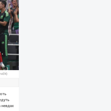
mxEN)
ують
ведуть
а невдах