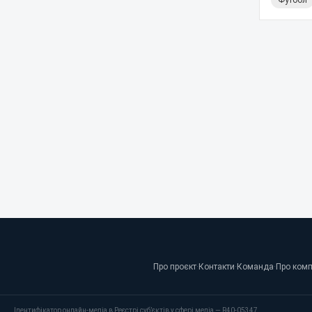
Футбол
Про проєкт
·
Контакти
·
Команда
·
Про ком
Ідентифікатор онлайн-медіа в Реєстрі суб’єктів у сфері медіа — R40-05347