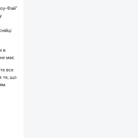
Соу-Фай"
у
снійці
і в
не має.
оте все
з те, що
ям.