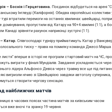
ія – Боснія і Герцеговина.
Поєдинок відбудеться на арені "
анському Інглвуді (Каліфорнія). Обидва європейські колективи 
турі втратили перемоги на останніх хвилинах: швейцарці, попри
 домінування, пропустили від Катару на 90+4 хвилині (1:1), а бо
и Канаді зрівняти рахунок наприкінці зустрічі (1:1).
– Катар.
Співгосподарі турніру прийматимуть Катар у Ванкувер
колосального тиску – права на помилку команда Джессі Марша 
 листя" вперше в історії не програли стартовий матч на ЧС, пр
жуть виграти у фіналі Мундіалів. Завдання ускладняється чере
хнього лідера Альфонсо Девіса через травму все ще під питанн
 які вигризли нічию зі Швейцарією завдяки автоголу суперника,
имуться створити чергову сенсацію.
ад найближчих матчів
зницю в часових поясах частина матчів за київським часом
ься вже вночі та зранку 19 червня.