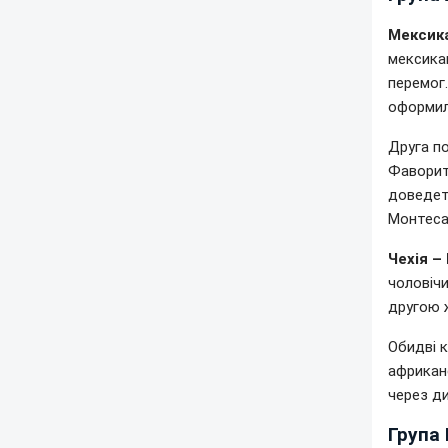
Мексика
мексикан
перемог.
оформили
Друга по
Фаворит
доведет
Монтеса
Чехія – 
чоловічи
другою ж
Обидві к
африкан
через ди
Група 