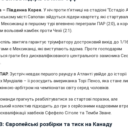
 – Південна Корея.
У ніч проти п'ятниці на стадіоні "Естадіо 
ському місті Сапопан зійдуться лідери квартету, які стартувал
 Мексиканці в першому турі впевнено переграли ПАР (2:0), а кор
 вольовий камбек проти Чехії (2:1).
спіль звитяга гарантує тріумфатору достроковий вихід до 1/16
ами є Мексиканці, які виступають вдома. Проте господарям
ься грати без дискваліфікованого центрального захисника Се
.
ПАР.
Зустріч невдах першого раунду в Атланті увійде до історії
х Мундіалів – її розсудить американка Торі Пенсо, яка стане л
інкою-арбітром на чемпіонатах світу серед чоловіків.
оманди прагнуть реабілітуватися за стартові поразки, але
ський колектив підходить до гри з серйозними кадровими втр
скваліфікації хавбеків Сфефело Сітоле та Темби Зване.
B: Європейські розбірки та тиск на Канаду