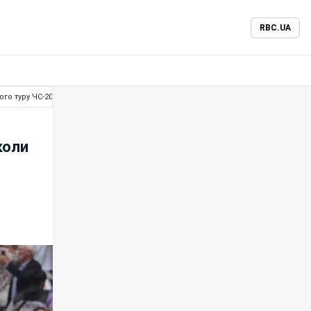
RBC.UA
ого туру ЧС-2026
коли