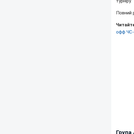
турніру.
Повний 
Читайте
офф ЧС-
Група 