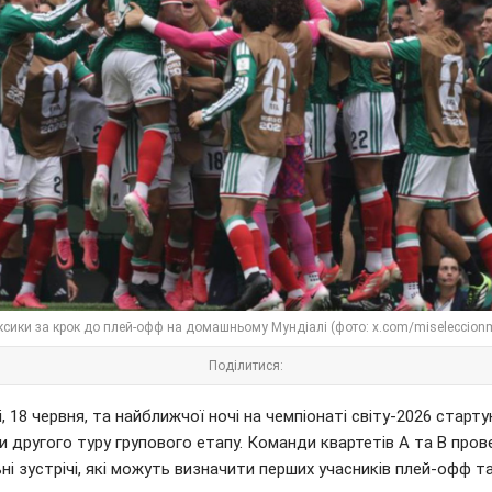
ксики за крок до плей-офф на домашньому Мундіалі (фото: x.com/miseleccion
Поділитися:
, 18 червня, та найближчої ночі на чемпіонаті світу-2026 старт
 другого туру групового етапу. Команди квартетів A та B про
ні зустрічі, які можуть визначити перших учасників плей-офф т