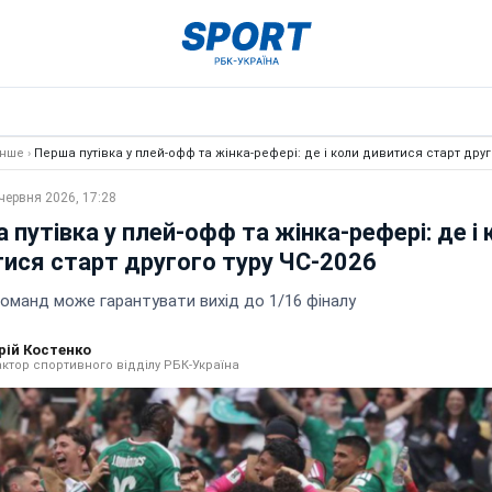
Інше
›
Перша путівка у плей-офф та жінка-рефері: де і коли дивитися старт друг
червня 2026, 17:28
 путівка у плей-офф та жінка-рефері: де і 
ися старт другого туру ЧС-2026
команд може гарантувати вихід до 1/16 фіналу
рій Костенко
ктор спортивного відділу РБК-Україна