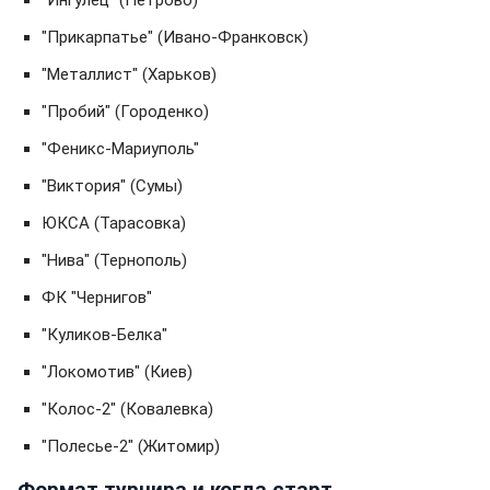
"Прикарпатье" (Ивано-Франковск)
"Металлист" (Харьков)
"Пробий" (Городенко)
"Феникс-Мариуполь"
"Виктория" (Сумы)
ЮКСА (Тарасовка)
"Нива" (Тернополь)
ФК "Чернигов"
"Куликов-Белка"
"Локомотив" (Киев)
"Колос-2" (Ковалевка)
"Полесье-2" (Житомир)
Формат турнира и когда старт