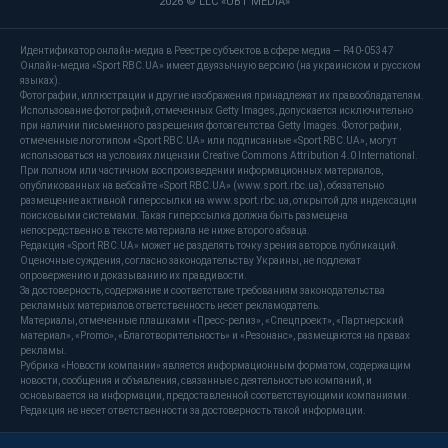
2026 © LLC «UBT MEDIA»
Идентификатор онлайн-медиа в Реестре субъектов в сфере медиа — R40-05347
Онлайн-медиа «Sport RBC.UA» имеет двуязычную версию (на украинском и русском
языках).
Фотографии, иллюстрации и другие изображения принадлежат их правообладателям.
Использование фотографий, отмеченных Getty Images, допускается исключительно
при наличии письменного разрешения фотоагентства Getty Images. Фотографии,
отмеченные логотипом «Sport RBC.UA» или подписанные «Sport RBC.UA», могут
использоваться на условиях лицензии Creative Commons Attribution 4.0 International.
При полном или частичном воспроизведении информационных материалов,
опубликованных на вебсайте «Sport RBC.UA» (www.sport.rbc.ua), обязательно
размещение активной гиперссылки на www.sport.rbc.ua, открытой для индексации
поисковыми системами. Такая гиперссылка должна быть размещена
непосредственно в тексте материала не ниже второго абзаца.
Редакция «Sport RBC.UA» может не разделять точку зрения авторов публикаций.
Оценочные суждения, согласно законодательству Украины, не подлежат
опровержению и доказыванию их правдивости.
За достоверность, содержание и соответствие требованиям законодательства
рекламных материалов ответственность несет рекламодатель.
Материалы, отмеченные плашками «Пресс-релиз», «Спецпроект», «Партнерский
материал», «Promo», «Благотворительность» и «Резонанс», размещаются на правах
рекламы.
Рубрика «Новости компании» является информационным форматом, содержащим
новости, сообщения и объявления, связанные с деятельностью компаний, и
основывается на информации, предоставленной соответствующими компаниями.
Редакция не несет ответственности за достоверность такой информации.