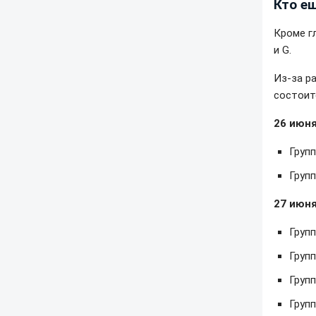
Кто е
Кроме г
и G.
Из-за р
состоит
26 июн
Групп
Групп
27 июн
Групп
Групп
Групп
Групп