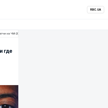
RBC.UA
атчи на ЧМ-2026
и где