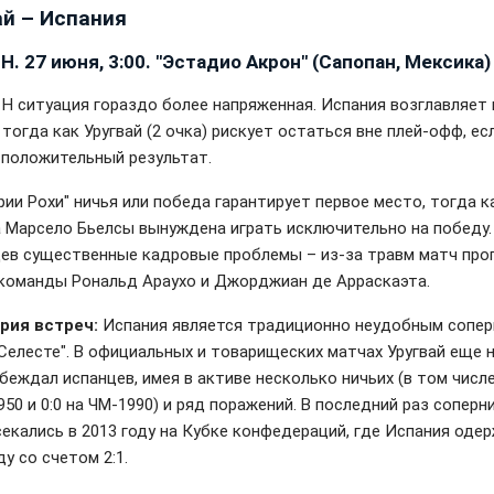
ай – Испания
Н. 27 июня, 3:00. "Эстадио Акрон" (Сапопан, Мексика)
е H ситуация гораздо более напряженная. Испания возглавляет
, тогда как Уругвай (2 очка) рискует остаться вне плей-офф, ес
 положительный результат.
рии Рохи" ничья или победа гарантирует первое место, тогда к
 Марсело Бьелсы вынуждена играть исключительно на победу.
цев существенные кадровые проблемы – из-за травм матч про
команды Рональд Араухо и Джорджиан де Арраскаэта.
рия встреч:
Испания является традиционно неудобным сопе
Селесте". В официальных и товарищеских матчах Уругвай еще н
беждал испанцев, имея в активе несколько ничьих (в том числе
50 и 0:0 на ЧМ-1990) и ряд поражений. В последний раз соперн
секались в 2013 году на Кубке конфедераций, где Испания оде
у со счетом 2:1.