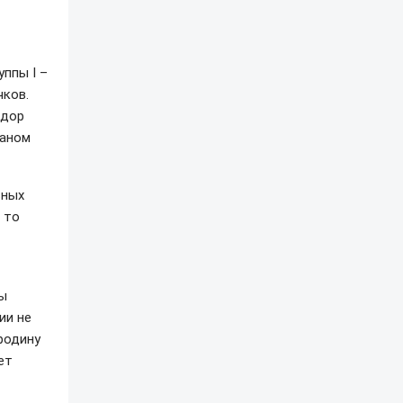
ппы I –
чков.
адор
ианом
ьных
 то
цы
ии не
родину
ет