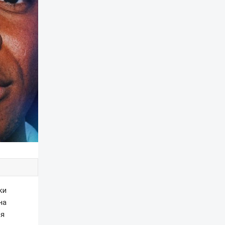
ки
на
ся