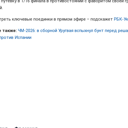
 путевку в 1/16 финала в противостоянии с фаворитом своей г
й.
треть ключевые поединки в прямом эфире – подскажет
РБК-У
 также:
ЧМ-2026: в сборной Уругвая вспыхнул бунт перед ре
против Испании