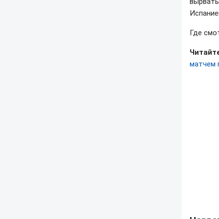
вырвать
Испание
Где смо
Читайте
матчем 