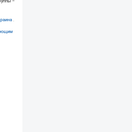
руппы –
краина
.
шающим