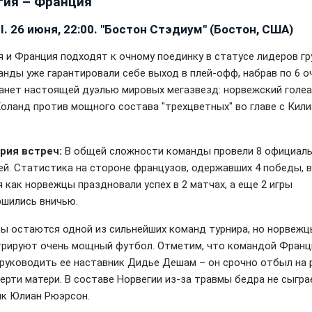
гия – Франция
 І. 26 июня, 22:00. "Бостон Стэдиум" (Бостон, США)
я и Франция подходят к очному поединку в статусе лидеров гру
анды уже гарантировали себе выход в плей-офф, набрав по 6 о
анет настоящей дуэлью мировых мегазвезд: норвежский голе
Холанд против мощного состава "трехцветных" во главе с Кил
рия встреч:
В общей сложности команды провели 8 официал
ей. Статистика на стороне французов, одержавших 4 победы, в
 как норвежцы праздновали успех в 2 матчах, а еще 2 игры
ршились вничью.
ы остаются одной из сильнейших команд турнира, но норвеж
рируют очень мощный футбол. Отметим, что командой Франц
руководить ее наставник Дидье Дешам – он срочно отбыл на 
мерти матери. В составе Норвегии из-за травмы бедра не сыгра
к Юлиан Рюэрсон.