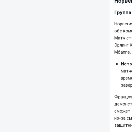
Норве
Группа
Норвеги
обе ком
Матч ст
Эрлинг 
Мбаппе.
Исто
матч
время
заве
Француз
демонст
сможет 
из-за с
защитни