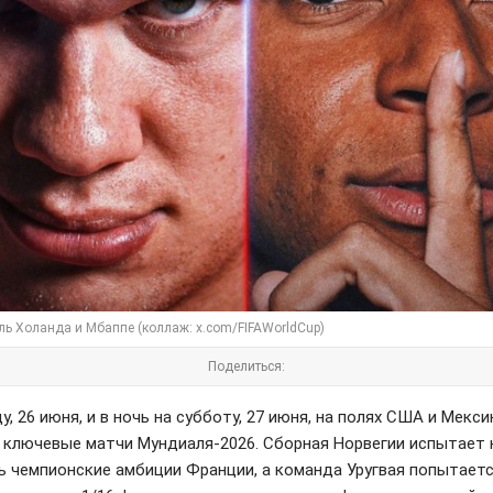
ь Холанда и Мбаппе (коллаж: x.com/FIFAWorldCup)
Поделиться:
у, 26 июня, и в ночь на субботу, 27 июня, на полях США и Мекси
 ключевые матчи Мундиаля-2026. Сборная Норвегии испытает 
ь чемпионские амбиции Франции, а команда Уругвая попытает