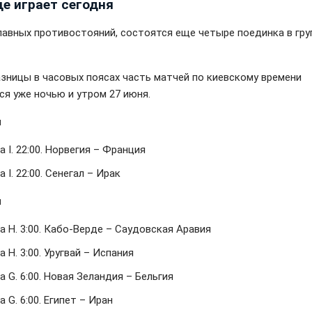
ще играет сегодня
лавных противостояний, состоятся еще четыре поединка в групп
азницы в часовых поясах часть матчей по киевскому времени
ся уже ночью и утром 27 июня.
я
а I. 22:00. Норвегия – Франция
а I. 22:00. Сенегал – Ирак
я
а H. 3:00. Кабо-Верде – Саудовская Аравия
а H. 3:00. Уругвай – Испания
а G. 6:00. Новая Зеландия – Бельгия
а G. 6:00. Египет – Иран