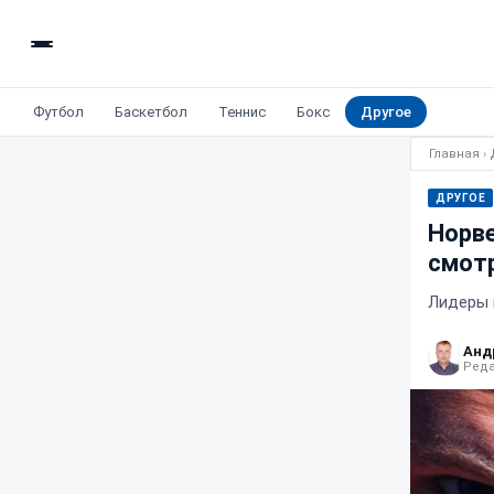
Футбол
Баскетбол
Теннис
Бокс
Другое
Главная
›
ДРУГОЕ
Норве
смотр
Лидеры 
Анд
Реда