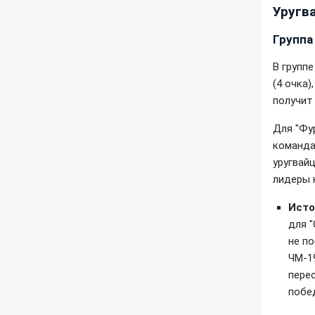
Уругв
Группа 
В групп
(4 очка)
получит
Для "Фу
команда
уругвай
лидеры 
Исто
для "
не по
ЧМ-19
пере
побед