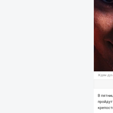
Ждем дуэл
В пятниц
пройдут
крепост