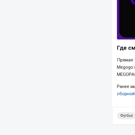
Где с
Прямая 
Megogo 
MEGOPAC
Ранее м
сборной
Футбол