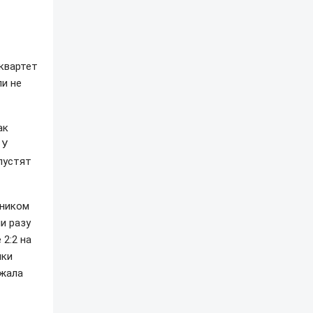
 квартет
ли не
ак
 У
пустят
рником
и разу
 2:2 на
ики
ржала