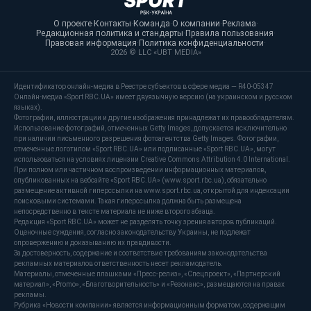
О проекте
·
Контакты
·
Команда
·
О компании
·
Реклама
·
Редакционная политика и стандарты
·
Правила пользования
·
Правовая информация
·
Политика конфиденциальности
·
2026 © LLC «UBT MEDIA»
Идентификатор онлайн-медиа в Реестре субъектов в сфере медиа — R40-05347
Онлайн-медиа «Sport RBC.UA» имеет двуязычную версию (на украинском и русском
языках).
Фотографии, иллюстрации и другие изображения принадлежат их правообладателям.
Использование фотографий, отмеченных Getty Images, допускается исключительно
при наличии письменного разрешения фотоагентства Getty Images. Фотографии,
отмеченные логотипом «Sport RBC.UA» или подписанные «Sport RBC.UA», могут
использоваться на условиях лицензии Creative Commons Attribution 4.0 International.
При полном или частичном воспроизведении информационных материалов,
опубликованных на вебсайте «Sport RBC.UA» (www.sport.rbc.ua), обязательно
размещение активной гиперссылки на www.sport.rbc.ua, открытой для индексации
поисковыми системами. Такая гиперссылка должна быть размещена
непосредственно в тексте материала не ниже второго абзаца.
Редакция «Sport RBC.UA» может не разделять точку зрения авторов публикаций.
Оценочные суждения, согласно законодательству Украины, не подлежат
опровержению и доказыванию их правдивости.
За достоверность, содержание и соответствие требованиям законодательства
рекламных материалов ответственность несет рекламодатель.
Материалы, отмеченные плашками «Пресс-релиз», «Спецпроект», «Партнерский
материал», «Promo», «Благотворительность» и «Резонанс», размещаются на правах
рекламы.
Рубрика «Новости компании» является информационным форматом, содержащим