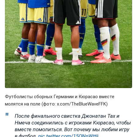
Футболисты сборных Германии и Кюрасао вместе
молятся на поле (фото: x.com/TheBlueWaveFFK)
После финального свистка Джонатан Тах и
Нмеча соединились с игроками Кюрасао, чтобы
вместе помолиться. Вот почему мы любим игру
в футбол.
pic.twitter.com/15ONnWttIj