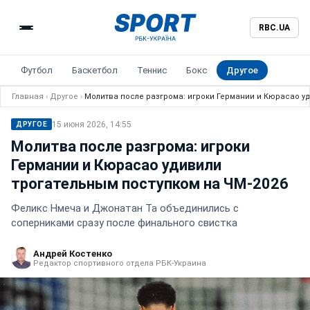
RBC.UA
Футбол
Баскетбол
Теннис
Бокс
Другое
Главная
›
Другое
›
Молитва после разгрома: игроки Германии и Кюрасао у
15 июня 2026, 14:55
ДРУГОЕ
Молитва после разгрома: игроки
Германии и Кюрасао удивили
трогательным поступком на ЧМ-2026
Феликс Нмеча и Джонатан Та объединились с
соперниками сразу после финального свистка
Андрей Костенко
Редактор спортивного отдела РБК-Украина