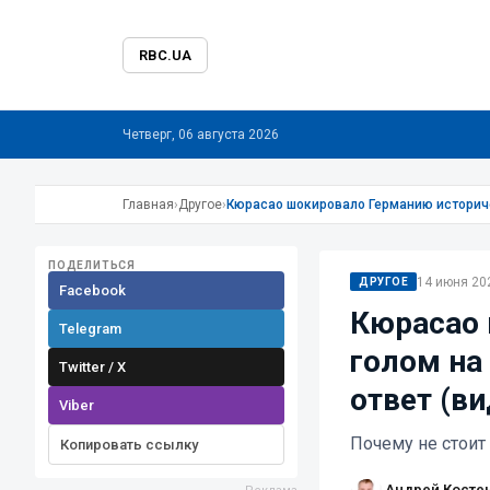
RBC.UA
Четверг, 06 августа 2026
Главная
›
Другое
›
Кюрасао шокировало Германию историче
ПОДЕЛИТЬСЯ
14 июня 202
ДРУГОЕ
Facebook
Кюрасао 
Telegram
голом на
Twitter / X
ответ (ви
Viber
Почему не стоит
Копировать ссылку
Андрей Косте