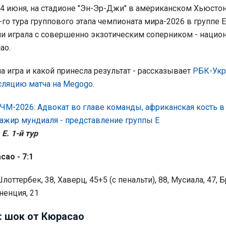
14 июня, на стадионе "Эн-Эр-Джи" в американском Хьюсто
-го тура группового этапа чемпионата мира-2026 в группе E
и играла с совершенно экзотическим соперником - нацио
ао.
а игра и какой принесла результат - рассказывает
РБК-Укр
сляцию матча на Megogo
.
ЧМ-2026: Адвокат во главе команды, африканская кость в 
ажир мундиаля - представление группы E
Е. 1-й тур
сао - 7:1
лоттербек, 38, Хаверц, 45+5 (с пенальти), 88, Мусиала, 47, Б
ненция, 21
: шок от Кюрасао