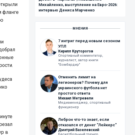
открыли
Михайленко, выступление на Евро-2026:
интервью Дениса Марченко
м фланге
ую
МНЕНИЯ
7 интриг перед новым сезоном
ли
УПЛ
добрал
Кирилл Круторогов
Спортивный комментатор,
ионные
журналист, автор книги
рости.
"Бомбардир"
Отменить лимит на
удеса
легионеров? Почему для
ико
украинского футбола нет
простого ответа
Михаил Метревели
Медиаменеджер, спортивный
функционер
инуте
Леброн что-то знает, если
резал
отказался от денег "Лейкерс"
Дмитрий Базелевский
ур в
Баскетбольный тренер,