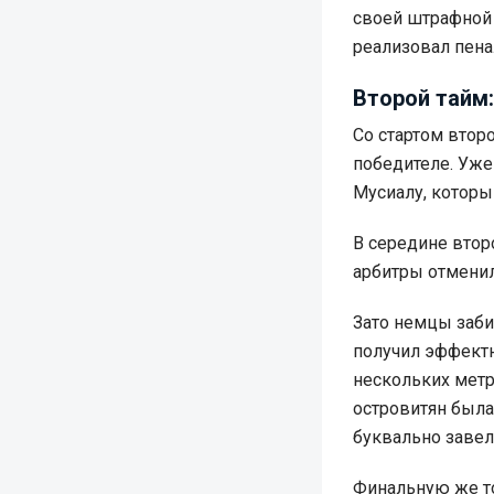
своей штрафной 
реализовал пена
Второй тайм:
Со стартом втор
победителе. Уже
Мусиалу, которы
В середине втор
арбитры отменил
Зато немцы заби
получил эффектн
нескольких метр
островитян была
буквально завел
Финальную же то