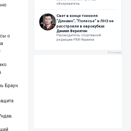
обозреватель
вно
Свет в конце тоннеля:
"Динамо", "Полесье" и ЛНЗ не
расстроили в еврокубках
Даниил Вереитин
осы о
Руководитель спортивной
редакции РБК-Украина
ла
.
ако
.
ль Браун
защита
Ундав.
ющий