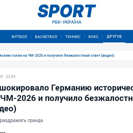
ДРУГОЕ
ФУТБОЛ
БАСКЕТБОЛ
ТЕННИС
БОКС
|
|
|
|
ским голом на ЧМ-2026 и получило безжалостный ответ (видео)
6 · 22:04
шокировало Германию историче
 ЧМ-2026 и получило безжалост
део)
 раздражать гранда
нко