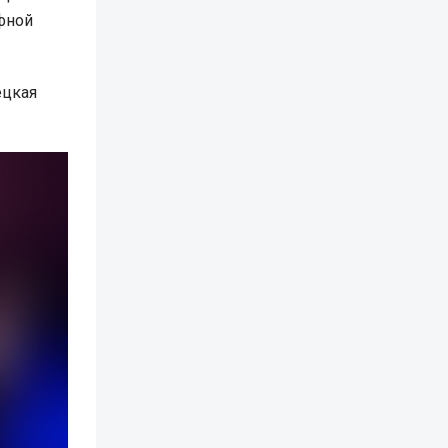
афной
ецкая