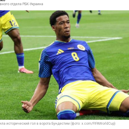
вного отдела РБК-Украина
ла исторический гол в ворота Бундестим (фото: x.com/FIFAWorldCup)