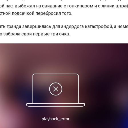
ой пас, выбежал на свидание с голкипером и с линии штр
ной подсечкой перебросил того.
ть гранда завершилась для андердога катастрофой, а нем
 забрала свои первые три очка.