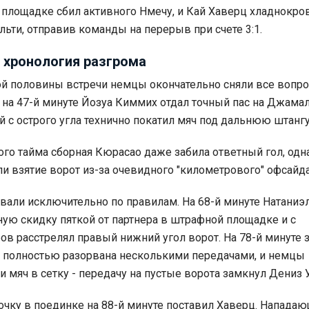
площадке сбил активного Нмечу, и Кай Хаверц хладнокро
льти, отправив команды на перерыв при счете 3:1.
 хронология разгрома
ой половины встречи немцы окончательно сняли все вопр
 на 47-й минуте Йозуа Киммих отдал точный пас на Джама
й с острого угла технично покатил мяч под дальнюю штангу
ого тайма сборная Кюрасао даже забила ответный гол, одн
и взятие ворот из-за очевидного "километрового" офсайда
вали исключительно по правилам. На 68-й минуте Натаниэ
ую скидку пяткой от партнера в штрафной площадке и с
ов расстрелял правый нижний угол ворот. На 78-й минуте 
 полностью разорвана несколькими передачами, и немцы
и мяч в сетку - передачу на пустые ворота замкнул Дениз 
чку в поединке на 88-й минуте поставил Хаверц. Напада