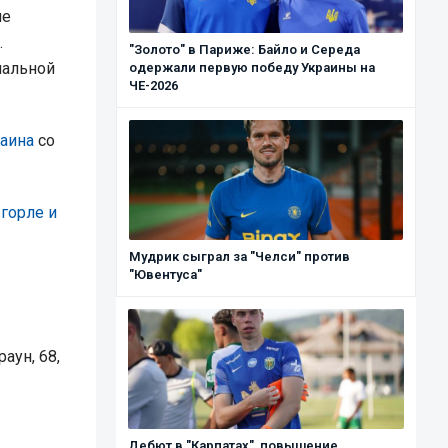
не
.
"Золото" в Париже: Байло и Середа
нальной
одержали первую победу Украины на
ЧЕ-2026
аина
со
горле и
Мудрик сыграл за "Челси" против
"Ювентуса"
раун, 68,
Дебют в "Карпатах", повышение