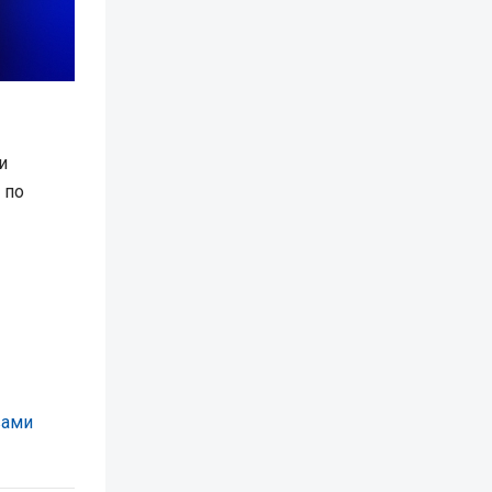
и
 по
вами