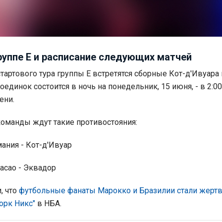
руппе E и расписание следующих матчей
тартового тура группы E встретятся сборные Кот-д'Ивуара 
оединок состоится в ночь на понедельник, 15 июня, - в 2:00
ени.
команды ждут такие противостояния:
мания - Кот-д'Ивуар
асао - Эквадор
, что
футбольные фанаты Марокко и Бразилии стали жерт
орк Никс"
в НБА.