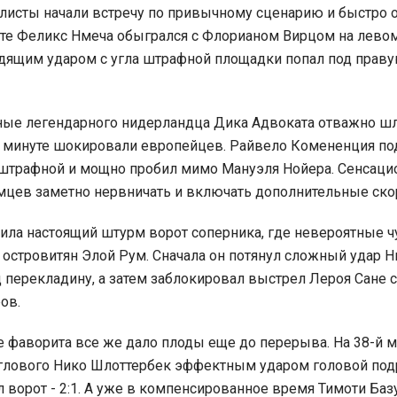
листы начали встречу по привычному сценарию и быстро 
нуте Феликс Нмеча обыгрался с Флорианом Вирцом на лево
дящим ударом с угла штрафной площадки попал под прав
ные легендарного нидерландца Дика Адвоката отважно ш
й минуте шокировали европейцев. Райвело Комененция по
 штрафной и мощно пробил мимо Мануэля Нойера. Сенсац
емцев заметно нервничать и включать дополнительные ско
ила настоящий штурм ворот соперника, где невероятные ч
 островитян Элой Рум. Сначала он потянул сложный удар Н
 перекладину, а затем заблокировал выстрел Лероя Сане с
ов.
 фаворита все же дало плоды еще до перерыва. На 38-й м
углового Нико Шлоттербек эффектным ударом головой под
л ворот - 2:1. А уже в компенсированное время Тимоти Баз