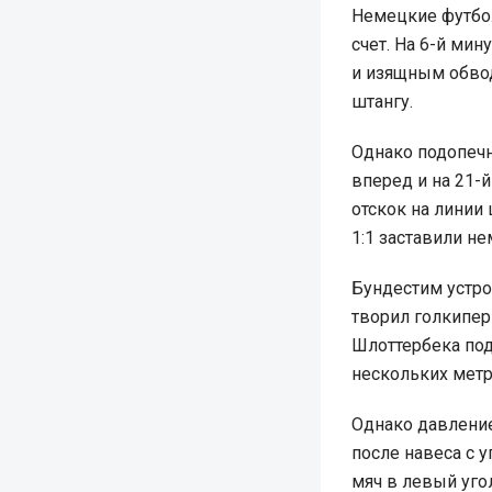
Немецкие футбо
счет. На 6-й ми
и изящным обво
штангу.
Однако подопеч
вперед и на 21-
отскок на линии
1:1 заставили н
Бундестим устро
творил голкипер
Шлоттербека под
нескольких метр
Однако давление
после навеса с 
мяч в левый уго