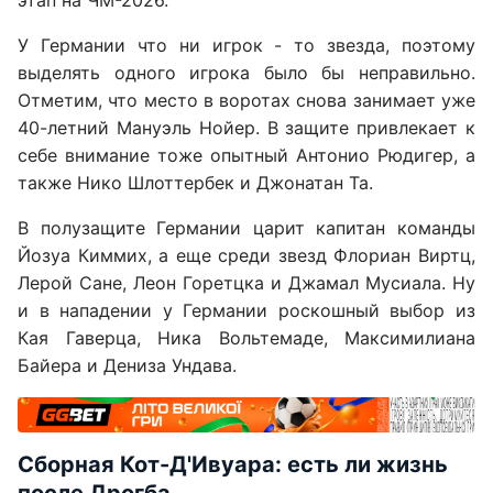
этап на ЧМ-2026.
У Германии что ни игрок - то звезда, поэтому
выделять одного игрока было бы неправильно.
Отметим, что место в воротах снова занимает уже
40-летний Мануэль Нойер. В защите привлекает к
себе внимание тоже опытный Антонио Рюдигер, а
также Нико Шлоттербек и Джонатан Та.
В полузащите Германии царит капитан команды
Йозуа Киммих, а еще среди звезд Флориан Виртц,
Лерой Сане, Леон Горетцка и Джамал Мусиала. Ну
и в нападении у Германии роскошный выбор из
Кая Гаверца, Ника Вольтемаде, Максимилиана
Байера и Дениза Ундава.
Сборная Кот-Д'Ивуара: есть ли жизнь