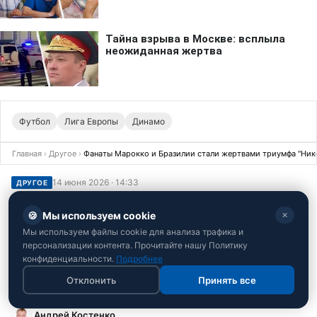
Футбол
Лига Европы
Динамо
Главная
›
Другое
›
Фанаты Марокко и Бразилии стали жертвами триумфа "Никс
14 июня 2026 · 14:33
ДРУГОЕ
Фанаты Марокко и Бразилии стали
🍪
Мы используем cookie
✕
жертвами триумфа "Никс" в НБА:
Мы используем файлы cookie для анализа трафика и
видео беспорядков в Нью-Йорке
персонализации контента. Прочитайте нашу Политику
конфиденциальности.
Подробнее
Баскетбольные болельщики атаковали футбольные
Отклонить
Принять все
шаттлы в центре Манхэттена
Андрей Костенко