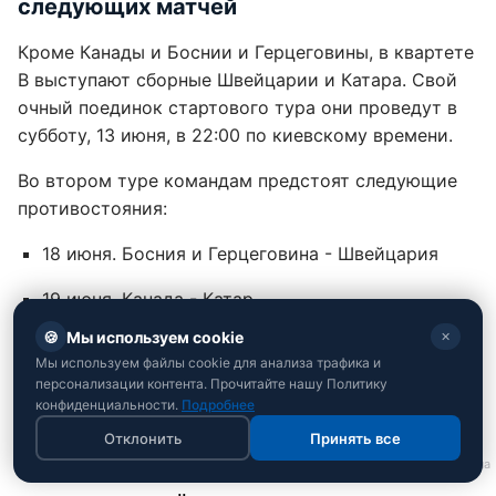
следующих матчей
Кроме Канады и Боснии и Герцеговины, в квартете
B выступают сборные Швейцарии и Катара. Свой
очный поединок стартового тура они проведут в
субботу, 13 июня, в 22:00 по киевскому времени.
Во втором туре командам предстоят следующие
противостояния:
18 июня. Босния и Герцеговина - Швейцария
19 июня. Канада - Катар
🍪
Мы используем cookie
✕
Ранее мы писали, что
17-летний мексиканец
Мы используем файлы cookie для анализа трафика и
сравнялся с Пеле
и вошел в историю чемпионатов
персонализации контента. Прочитайте нашу Политику
мира.
конфиденциальности.
Подробнее
Отклонить
Принять все