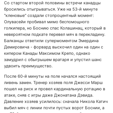
Со стартом второй половины встречи канадцы
бросились отыгрываться. Уже на 53-й минуте
"кленовые" создали стопроцентный момент:
Олувасейи пробивал мимо беспомощного
голкипера, но Боснию спас Колашинац, который в
невероятном подкате перевел мяч в перекладину.
Балканцы ответили супермоментом Эмердина
Демировича - форвард выскочил один на один с
кипером Канады Максимом Крепо, однако
замудрил с обыгрышем вратаря и упустил шанс
удвоить преимущество.
После 60-й минуты на поле начался настоящий
ливень замен. Тренер хозяев поля Джесси Марш
пошел на риск и провел кардинальную ротацию в
атаке, сняв с игры даже Джонатана Дэвида.
Давление хозяев усилилось: сначала Никола Катич
выбил мяч с линии почти пустых ворот Боснии, а