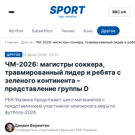
RBC.UA
Футбол
Баскетбол
Теннис
Бокс
Другое
Главная
›
Другое
›
ЧМ-2026: магистры соккера, травмированный лидер и ребят
13 июня 2026 · 02:31
ДРУГОЕ
ЧМ-2026: магистры соккера,
травмированный лидер и ребята с
зеленого континента –
представление группы D
РБК-Украина продолжает цикл материалов с
представлением участников чемпионата мира по
футболу-2026
Даниил Вереитин
Руководитель спортивной редакции РБК-Украина