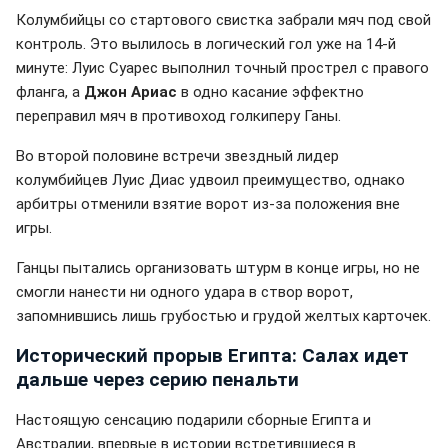
Колумбийцы со стартового свистка забрали мяч под свой
контроль. Это вылилось в логический гол уже на 14-й
минуте: Луис Суарес выполнил точный прострел с правого
фланга, а
Джон Ариас
в одно касание эффектно
переправил мяч в противоход голкиперу Ганы.
Во второй половине встречи звездный лидер
колумбийцев Луис Диас удвоил преимущество, однако
арбитры отменили взятие ворот из-за положения вне
игры.
Ганцы пытались организовать штурм в конце игры, но не
смогли нанести ни одного удара в створ ворот,
запомнившись лишь грубостью и грудой желтых карточек.
Исторический прорыв Египта: Салах идет
дальше через серию пенальти
Настоящую сенсацию подарили сборные Египта и
Австралии, впервые в истории встретившиеся в