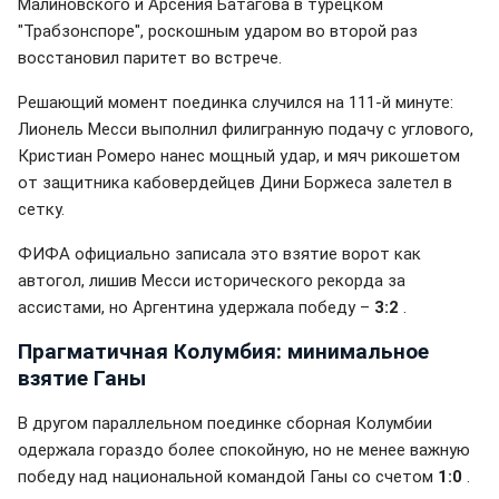
Малиновского и Арсения Батагова в турецком
"Трабзонспоре", роскошным ударом во второй раз
восстановил паритет во встрече.
Решающий момент поединка случился на 111-й минуте:
Лионель Месси выполнил филигранную подачу с углового,
Кристиан Ромеро нанес мощный удар, и мяч рикошетом
от защитника кабовердейцев Дини Боржеса залетел в
сетку.
ФИФА официально записала это взятие ворот как
автогол, лишив Месси исторического рекорда за
ассистами, но Аргентина удержала победу –
3:2
.
Прагматичная Колумбия: минимальное
взятие Ганы
В другом параллельном поединке сборная Колумбии
одержала гораздо более спокойную, но не менее важную
победу над национальной командой Ганы со счетом
1:0
.