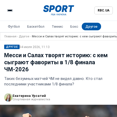
RBC.UA
Футбол
Баскетбол
Теннис
Бокс
Другое
Главная
›
Другое
›
Месси и Салах творят историю: с кем сыграют фавориты
04 июля 2026, 11:13
ДРУГОЕ
Месси и Салах творят историю: с кем
сыграют фавориты в 1/8 финала
ЧМ-2026
Таких безумных матчей ЧМ не видел давно. Кто стал
последними участниками 1/8 финала?
Екатерина Урсатий
Спортивная журналистка