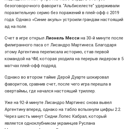
безоговорочного фаворита. "Альбиселесте" удерживали
поразительную серию без поражений в плей-офф с 2019
года. Однако «Синие акулы» устроили грандам настоящий
ад на поле.
Счет в игре открыл
Лионель Месси
на 30-й минуте после
филигранного паса от Лисандро Мартинеса. Благодаря
этому Аргентина переписала историю, став первой
командой на ЧМ, которая уходила на перерыв лидером в 5
матчах плей-офф подряд.
Однако во втором тайме Дерой Дуарте шокировал
фаворитов, сравнив счет, после чего игра перешла в
овертаймы, где начался настоящий триллер.
Уже на 92-й минуте Лисандро Мартинес снова вывел
Аргентину вперед, однако на табло вспыхнули цифры 2:2.
Через шесть минут Сидни Лопес Кабрал, который
является одноклубником украинцев Руслана