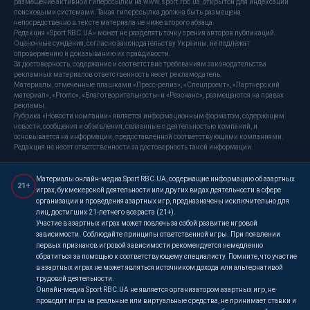
размещение активной гиперссылки на www.sport.rbc.ua, открытой для индексации
поисковыми системами. Такая гиперссылка должна быть размещена
непосредственно в тексте материала не ниже второго абзаца.
Редакция «Sport RBC.UA» может не разделять точку зрения авторов публикаций.
Оценочные суждения, согласно законодательству Украины, не подлежат
опровержению и доказыванию их правдивости.
За достоверность, содержание и соответствие требованиям законодательства
рекламных материалов ответственность несет рекламодатель.
Материалы, отмеченные плашками «Пресс-релиз», «Спецпроект», «Партнерский
материал», «Promo», «Благотворительность» и «Резонанс», размещаются на правах
рекламы.
Рубрика «Новости компании» является информационным форматом, содержащим
новости, сообщения и объявления, связанные с деятельностью компаний, и
основывается на информации, предоставленной соответствующими компаниями.
Редакция не несет ответственности за достоверность такой информации.
Материалы онлайн-медиа Sport RBC.UA, содержащие информацию об азартных
21+
играх, букмекерской деятельности или других видах деятельности в сфере
организации и проведения азартных игр, предназначены исключительно для
лиц, достигших 21-летнего возраста (21+).
Участие в азартных играх может повлечь за собой развитие игровой
зависимости. Соблюдайте принципы ответственной игры. При появлении
первых признаков игровой зависимости рекомендуется немедленно
обратиться за помощью к соответствующему специалисту. Помните, что участие
в азартных играх не может являться источником дохода или альтернативой
трудовой деятельности.
Онлайн-медиа Sport RBC.UA не является организатором азартных игр, не
проводит игры на реальные или виртуальные средства, не принимает ставки и