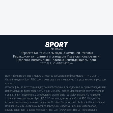
О проекте
·
Контакты
·
Команда
·
О компании
·
Реклама
·
Редакционная политика и стандарты
·
Правила пользования
·
Правовая информация
·
Политика конфиденциальности
·
2026 © LLC «UBT MEDIA»
Идентификатор онлайн-медиа в Реестре субъектов в сфере медиа — R40-05347
Онлайн-медиа «Sport RBC.UA» имеет двуязычную версию (на украинском и русском
языках).
Фотографии, иллюстрации и другие изображения принадлежат их правообладателям.
Использование фотографий, отмеченных Getty Images, допускается исключительно
при наличии письменного разрешения фотоагентства Getty Images. Фотографии,
отмеченные логотипом «Sport RBC.UA» или подписанные «Sport RBC.UA», могут
использоваться на условиях лицензии Creative Commons Attribution 4.0 International.
При полном или частичном воспроизведении информационных материалов,
опубликованных на вебсайте «Sport RBC.UA» (www.sport.rbc.ua), обязательно