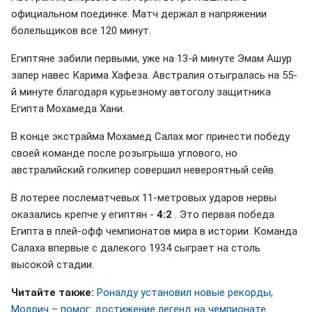
официальном поединке. Матч держал в напряжении
болельщиков все 120 минут.
Египтяне забили первыми, уже на 13-й минуте Эмам Ашур
запер навес Карима Хафеза. Австралия отыгралась на 55-
й минуте благодаря курьезному автоголу защитника
Египта Мохамеда Хани.
В конце экстрайма Мохамед Салах мог принести победу
своей команде после розыгрыша углового, но
австралийский голкипер совершил невероятный сейв.
В лотерее послематчевых 11-метровых ударов нервы
оказались крепче у египтян -
4:2
. Это первая победа
Египта в плей-офф чемпионатов мира в истории. Команда
Салаха впервые с далекого 1934 сыграет на столь
высокой стадии.
Читайте также:
Роналду установил новые рекорды,
Модрич – помог: достижение легенд на чемпионате