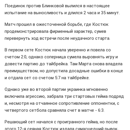
Поединок против Блинковой вылился в настоящее
испытание на выносливость и длился 2 часа и 35 минут.
Матч прошел в ожесточенной борьбе, где Костюк
продемонстрировала фирменный характер, сумев
перевернуть ход встречи после неудачного старта.
В первом сете Костюк начала уверенно и повела со
счетом 2:0, однако соперница сумела выровнять игру и
довести партию до тайбрейка. Там Марта снова владела
преимуществом, но допустила досадные ошибки в конце
и отдала сет со счетом 5:7 на тайбрейке.
Однако уже во второй партии украинка мгновенно
включила агрессию, забрала три стартовых гейма подряд
и, несмотря на отчаянное сопротивление оппонентки, с
четвертого сетбола сравняла счет в матче - 6:3.
Решающий сет начался с проигранного гейма, но после
этого 12-я сеяная Костюк издала сумасшедший рывок,