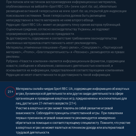
При полном или частичном воспроизведении информационных материалов,
опубликованных на вебсайте «Sport RBC.UA» (www.sport.rbc.ua), обязательно
размещение активной гиперссылки на www.sport.rbc.ua, открытой для индексации
поисковыми системами. Такая гиперссылка должна быть размещена
непосредственно в тексте материала не ниже второго абзаца.
Редакция «Sport RBC.UA» может не разделять точку зрения авторов публикаций.
Оценочные суждения, согласно законодательству Украины, не подлежат
опровержению и доказыванию их правдивости.
За достоверность, содержание и соответствие требованиям законодательства
рекламных материалов ответственность несет рекламодатель.
Материалы, отмеченные плашками «Пресс-релиз», «Спецпроект», «Партнерский
материал», «Promo», «Благотворительность» и «Резонанс», размещаются на правах
рекламы.
Рубрика «Новости компании» является информационным форматом, содержащим
новости, сообщения и объявления, связанные с деятельностью компаний, и
основывается на информации, предоставленной соответствующими компаниями.
Редакция не несет ответственности за достоверность такой информации.
Материалы онлайн-медиа Sport RBC.UA, содержащие информацию об азартных
21+
играх, букмекерской деятельности или других видах деятельности в сфере
организации и проведения азартных игр, предназначены исключительно для
лиц, достигших 21-летнего возраста (21+).
Участие в азартных играх может повлечь за собой развитие игровой
зависимости. Соблюдайте принципы ответственной игры. При появлении
первых признаков игровой зависимости рекомендуется немедленно
обратиться за помощью к соответствующему специалисту. Помните, что участие
в азартных играх не может являться источником дохода или альтернативой
трудовой деятельности.