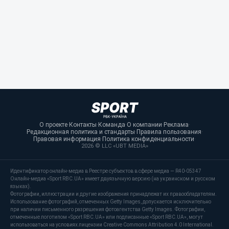
О проекте
·
Контакты
·
Команда
·
О компании
·
Реклама
·
Редакционная политика и стандарты
·
Правила пользования
·
Правовая информация
·
Политика конфиденциальности
·
2026 © LLC «UBT MEDIA»
Идентификатор онлайн-медиа в Реестре субъектов в сфере медиа — R40-05347
Онлайн-медиа «Sport RBC.UA» имеет двуязычную версию (на украинском и русском
языках).
Фотографии, иллюстрации и другие изображения принадлежат их правообладателям.
Использование фотографий, отмеченных Getty Images, допускается исключительно
при наличии письменного разрешения фотоагентства Getty Images. Фотографии,
отмеченные логотипом «Sport RBC.UA» или подписанные «Sport RBC.UA», могут
использоваться на условиях лицензии Creative Commons Attribution 4.0 International.