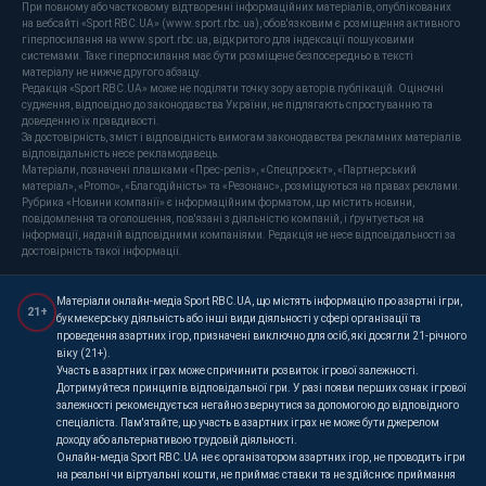
При повному або частковому відтворенні інформаційних матеріалів, опублікованих
на вебсайті «Sport RBC.UA» (www.sport.rbc.ua), обов'язковим є розміщення активного
гіперпосилання на www.sport.rbc.ua, відкритого для індексації пошуковими
системами. Таке гіперпосилання має бути розміщене безпосередньо в тексті
матеріалу не нижче другого абзацу.
Редакція «Sport RBC.UA» може не поділяти точку зору авторів публікацій. Оціночні
судження, відповідно до законодавства України, не підлягають спростуванню та
доведенню їх правдивості.
За достовірність, зміст і відповідність вимогам законодавства рекламних матеріалів
відповідальність несе рекламодавець.
Матеріали, позначені плашками «Прес-реліз», «Спецпроєкт», «Партнерський
матеріал», «Promo», «Благодійність» та «Резонанс», розміщуються на правах реклами.
Рубрика «Новини компанії» є інформаційним форматом, що містить новини,
повідомлення та оголошення, пов'язані з діяльністю компаній, і ґрунтується на
інформації, наданій відповідними компаніями. Редакція не несе відповідальності за
достовірність такої інформації.
Матеріали онлайн-медіа Sport RBC.UA, що містять інформацію про азартні ігри,
21+
букмекерську діяльність або інші види діяльності у сфері організації та
проведення азартних ігор, призначені виключно для осіб, які досягли 21-річного
віку (21+).
Участь в азартних іграх може спричинити розвиток ігрової залежності.
Дотримуйтеся принципів відповідальної гри. У разі появи перших ознак ігрової
залежності рекомендується негайно звернутися за допомогою до відповідного
спеціаліста. Пам'ятайте, що участь в азартних іграх не може бути джерелом
доходу або альтернативою трудовій діяльності.
Онлайн-медіа Sport RBC.UA не є організатором азартних ігор, не проводить ігри
на реальні чи віртуальні кошти, не приймає ставки та не здійснює приймання