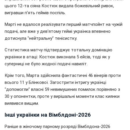
цього 12-та сіяна Костюк видала божевільний ривок,
вигравши п'ять геймів поспіль.
Марті не вдалося реалізувати перший матчпойнт на чужій
подачі, але вже у дев'ятому геймі українка впевнено
дотиснула "нейтральну" тенісистку.
Статистика матчу підтверджує тотальну домінацію
українки в атаці: Костюк виконала 5 ейсів, тоді як у
суперниці не було жодної подачі навиліт.
Крім того, Марта здійснила фантастичні 46 вінерів проти
всього 11 у Блінкової. Загострити інтригу українці
"допомогли" власні 59 невимушених помилок порівняно з
30 у опонентки, проте у вирішальні моменти клас киянки
виявився вищим.
Інші українки на Вімблдоні-2026
Раніше в жіночому парному розряді Вімблдона-2026