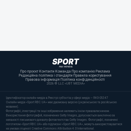
Про проєкт
·
Контакти
·
Команда
·
Про компанію
·
Реклама
·
Редакційна політика і стандарти
·
Правила користування
·
Правова інформація
·
Політика конфіденційності
·
2026 © LLC «UBT MEDIA»
Ідентифікатор онлайн-медіа в Реєстрі суб’єктів у сфері медіа — R40-05347
Онлайн-медіа «Sport RBC.UA» має двомовну версію (українською та російською
мовами).
Фотографії, ілюстрації та інші зображення належать їхнім правовласникам.
Використання фотографій, позначених Getty Images, допускається виключно за
наявності письмового дозволу фотоагентства Getty Images. Фотографії, позначені
логотипом «Sport RBC.UA» або підписані «Sport RBC.UA», можуть використовуватися
на умовах ліцензії Creative Commons Attribution 4.0 International.