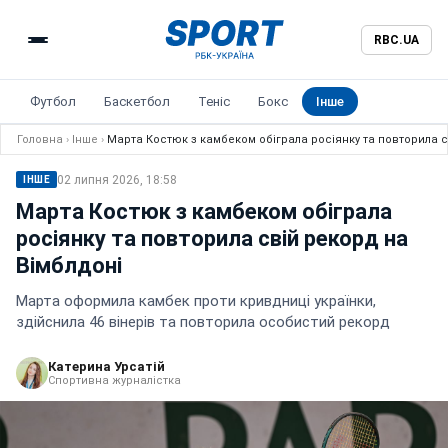
RBC.UA
Футбол
Баскетбол
Теніс
Бокс
Інше
Головна
›
Інше
›
Марта Костюк з камбеком обіграла росіянку та повторила с
02 липня 2026, 18:58
ІНШЕ
Марта Костюк з камбеком обіграла
росіянку та повторила свій рекорд на
Вімблдоні
Марта оформила камбек проти кривдниці українки,
здійснила 46 вінерів та повторила особистий рекорд
Катерина Урсатій
Спортивна журналістка