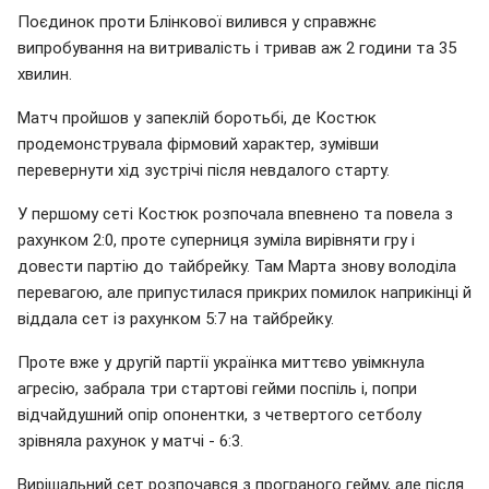
Поєдинок проти Блінкової вилився у справжнє
випробування на витривалість і тривав аж 2 години та 35
хвилин.
Матч пройшов у запеклій боротьбі, де Костюк
продемонструвала фірмовий характер, зумівши
перевернути хід зустрічі після невдалого старту.
У першому сеті Костюк розпочала впевнено та повела з
рахунком 2:0, проте суперниця зуміла вирівняти гру і
довести партію до тайбрейку. Там Марта знову володіла
перевагою, але припустилася прикрих помилок наприкінці й
віддала сет із рахунком 5:7 на тайбрейку.
Проте вже у другій партії українка миттєво увімкнула
агресію, забрала три стартові гейми поспіль і, попри
відчайдушний опір опонентки, з четвертого сетболу
зрівняла рахунок у матчі - 6:3.
Вирішальний сет розпочався з програного гейму, але після