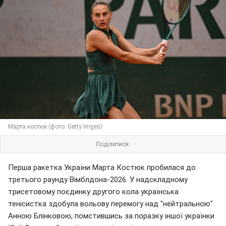
Марта костюк (фото: Getty Imges)
Поділитися:
Перша ракетка України Марта Костюк пробилася до
третього раунду Вімблдона-2026. У надскладному
трисетовому поєдинку другого кола українська
тенісистка здобула вольову перемогу над "нейтральною"
Анною Блінковою, помстившись за поразку іншої українки