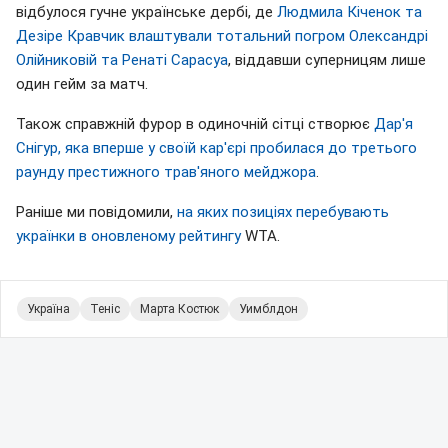
відбулося гучне українське дербі, де
Людмила Кіченок та
Дезіре Кравчик влаштували тотальний погром Олександрі
Олійниковій та Ренаті Сарасуа
, віддавши суперницям лише
один гейм за матч.
Також справжній фурор в одиночній сітці створює
Дар'я
Снігур, яка вперше у своїй кар'єрі пробилася до третього
раунду престижного трав'яного мейджора
.
Раніше ми повідомили,
на яких позиціях перебувають
українки в оновленому рейтингу
WTA.
Україна
Теніс
Марта Костюк
Уимблдон