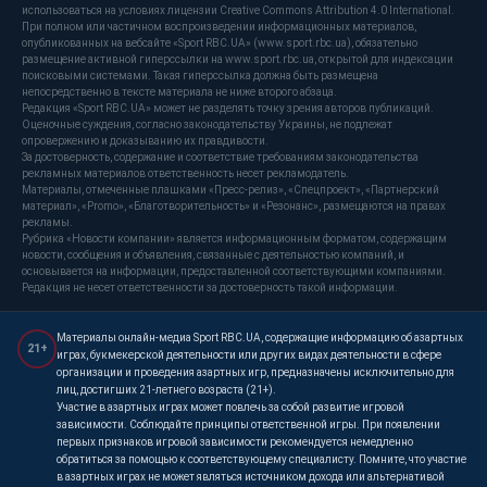
использоваться на условиях лицензии Creative Commons Attribution 4.0 International.
При полном или частичном воспроизведении информационных материалов,
опубликованных на вебсайте «Sport RBC.UA» (www.sport.rbc.ua), обязательно
размещение активной гиперссылки на www.sport.rbc.ua, открытой для индексации
поисковыми системами. Такая гиперссылка должна быть размещена
непосредственно в тексте материала не ниже второго абзаца.
Редакция «Sport RBC.UA» может не разделять точку зрения авторов публикаций.
Оценочные суждения, согласно законодательству Украины, не подлежат
опровержению и доказыванию их правдивости.
За достоверность, содержание и соответствие требованиям законодательства
рекламных материалов ответственность несет рекламодатель.
Материалы, отмеченные плашками «Пресс-релиз», «Спецпроект», «Партнерский
материал», «Promo», «Благотворительность» и «Резонанс», размещаются на правах
рекламы.
Рубрика «Новости компании» является информационным форматом, содержащим
новости, сообщения и объявления, связанные с деятельностью компаний, и
основывается на информации, предоставленной соответствующими компаниями.
Редакция не несет ответственности за достоверность такой информации.
Материалы онлайн-медиа Sport RBC.UA, содержащие информацию об азартных
21+
играх, букмекерской деятельности или других видах деятельности в сфере
организации и проведения азартных игр, предназначены исключительно для
лиц, достигших 21-летнего возраста (21+).
Участие в азартных играх может повлечь за собой развитие игровой
зависимости. Соблюдайте принципы ответственной игры. При появлении
первых признаков игровой зависимости рекомендуется немедленно
обратиться за помощью к соответствующему специалисту. Помните, что участие
в азартных играх не может являться источником дохода или альтернативой