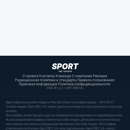
О проекте
·
Контакты
·
Команда
·
О компании
·
Реклама
·
Редакционная политика и стандарты
·
Правила пользования
·
Правовая информация
·
Политика конфиденциальности
·
2026 © LLC «UBT MEDIA»
Идентификатор онлайн-медиа в Реестре субъектов в сфере медиа — R40-05347
Онлайн-медиа «Sport RBC.UA» имеет двуязычную версию (на украинском и русском
языках).
Фотографии, иллюстрации и другие изображения принадлежат их правообладателям.
Использование фотографий, отмеченных Getty Images, допускается исключительно
при наличии письменного разрешения фотоагентства Getty Images. Фотографии,
отмеченные логотипом «Sport RBC.UA» или подписанные «Sport RBC.UA», могут