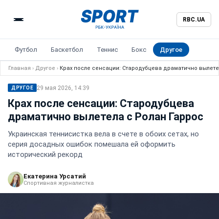
RBC.UA
Футбол
Баскетбол
Теннис
Бокс
Другое
Главная
›
Другое
›
Крах после сенсации: Стародубцева драматично вылете
29 мая 2026, 14:39
ДРУГОЕ
Крах после сенсации: Стародубцева
драматично вылетела с Ролан Гаррос
Украинская теннисистка вела в счете в обоих сетах, но
серия досадных ошибок помешала ей оформить
исторический рекорд
Екатерина Урсатий
Спортивная журналистка