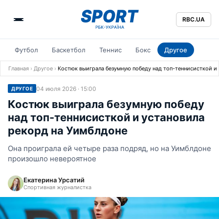
RBC.UA
Футбол
Баскетбол
Теннис
Бокс
Другое
Главная
›
Другое
›
Костюк выиграла безумную победу над топ-теннисисткой и
04 июля 2026 · 15:00
ДРУГОЕ
Костюк выиграла безумную победу
над топ-теннисисткой и установила
рекорд на Уимблдоне
Она проиграла ей четыре раза подряд, но на Уимблдоне
произошло невероятное
Екатерина Урсатий
Спортивная журналистка