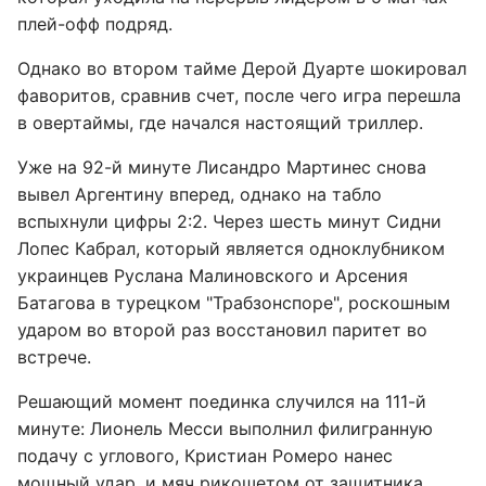
плей-офф подряд.
Однако во втором тайме Дерой Дуарте шокировал
фаворитов, сравнив счет, после чего игра перешла
в овертаймы, где начался настоящий триллер.
Уже на 92-й минуте Лисандро Мартинес снова
вывел Аргентину вперед, однако на табло
вспыхнули цифры 2:2. Через шесть минут Сидни
Лопес Кабрал, который является одноклубником
украинцев Руслана Малиновского и Арсения
Батагова в турецком "Трабзонспоре", роскошным
ударом во второй раз восстановил паритет во
встрече.
Решающий момент поединка случился на 111-й
минуте: Лионель Месси выполнил филигранную
подачу с углового, Кристиан Ромеро нанес
мощный удар, и мяч рикошетом от защитника