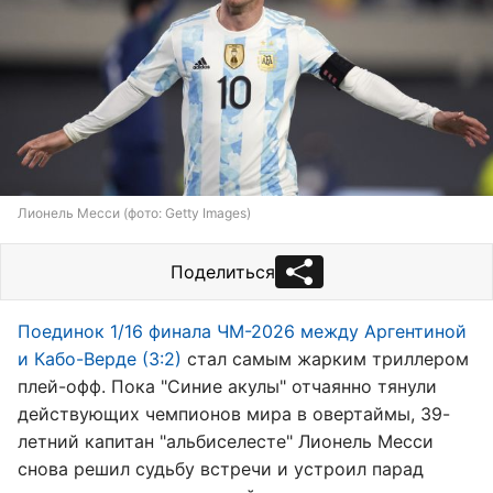
Лионель Месси (фото: Getty Images)
Поделиться
Поединок 1/16 финала ЧМ-2026 между Аргентиной
и Кабо-Верде (3:2)
стал самым жарким триллером
плей-офф. Пока "Синие акулы" отчаянно тянули
действующих чемпионов мира в овертаймы, 39-
летний капитан "альбиселесте" Лионель Месси
снова решил судьбу встречи и устроил парад