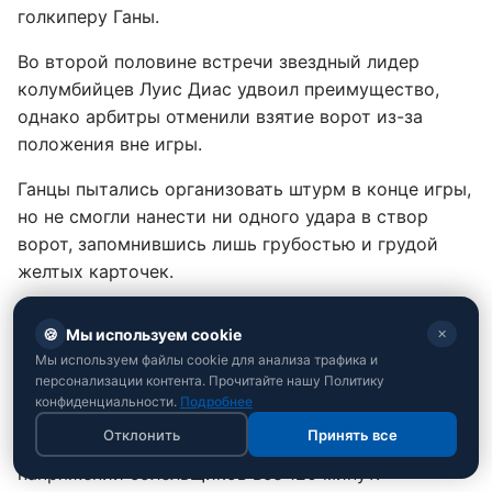
голкиперу Ганы.
Во второй половине встречи звездный лидер
колумбийцев Луис Диас удвоил преимущество,
однако арбитры отменили взятие ворот из-за
положения вне игры.
Ганцы пытались организовать штурм в конце игры,
но не смогли нанести ни одного удара в створ
ворот, запомнившись лишь грубостью и грудой
желтых карточек.
Исторический прорыв Египта: Салах
🍪
Мы используем cookie
✕
идет дальше через серию пенальти
Мы используем файлы cookie для анализа трафика и
персонализации контента. Прочитайте нашу Политику
Настоящую сенсацию подарили сборные Египта и
конфиденциальности.
Подробнее
Австралии, впервые в истории встретившиеся в
Отклонить
Принять все
официальном поединке. Матч держал в
напряжении болельщиков все 120 минут.