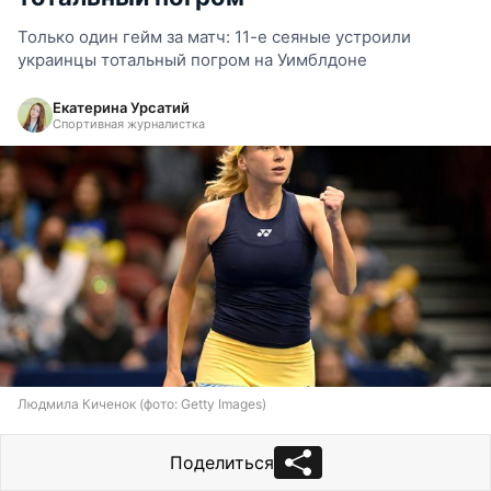
Только один гейм за матч: 11-е сеяные устроили
украинцы тотальный погром на Уимблдоне
Екатерина Урсатий
Спортивная журналистка
Людмила Киченок (фото: Getty Images)
Поделиться