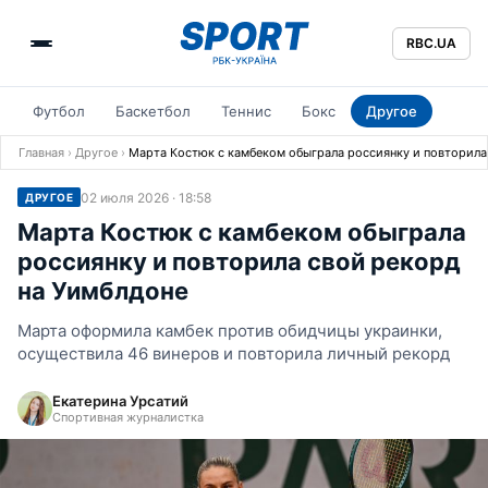
RBC.UA
Футбол
Баскетбол
Теннис
Бокс
Другое
Главная
›
Другое
›
Марта Костюк с камбеком обыграла россиянку и повторила
02 июля 2026 · 18:58
ДРУГОЕ
Марта Костюк с камбеком обыграла
россиянку и повторила свой рекорд
на Уимблдоне
Марта оформила камбек против обидчицы украинки,
осуществила 46 винеров и повторила личный рекорд
Екатерина Урсатий
Спортивная журналистка