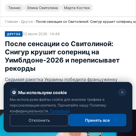
Теннис
Элина Свитолина
Марта Костюк
Главная
›
Другое
›
После сенсации со Свитолиной: Снигур крушит соперниц н
02 июля 2026 · 14:48
ДРУГОЕ
После сенсации со Свитолиной:
Снигур крушит соперниц на
Уимблдоне-2026 и переписывает
рекорды
Седьмая ракетка Украины победила француженку
Жанжан
🍪
Мы используем cookie
✕
Андрей Костенко
Мы используем файлы cookie для анализа трафика и
Редактор спортивного отдела РБК-Украина
персонализации контента. Прочитайте нашу Политику
конфиденциальности.
Подробнее
Отклонить
Принять все