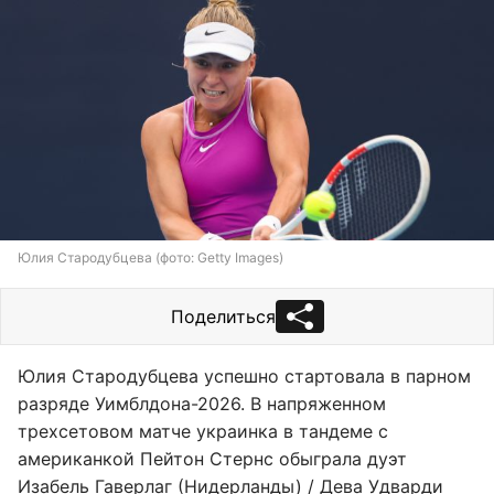
Юлия Стародубцева (фото: Getty Images)
Поделиться
Юлия Стародубцева успешно стартовала в парном
разряде Уимблдона-2026. В напряженном
трехсетовом матче украинка в тандеме с
американкой Пейтон Стернс обыграла дуэт
Изабель Гаверлаг (Нидерланды) / Дева Удварди