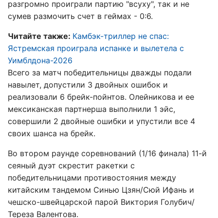
разгромно проиграли партию "всуху", так и не
сумев размочить счет в геймах - 0:6.
Читайте также:
Камбэк-триллер не спас:
Ястремская проиграла испанке и вылетела с
Уимблдона-2026
Всего за матч победительницы дважды подали
навылет, допустили 3 двойных ошибок и
реализовали 6 брейк-пойнтов. Олейникова и ее
мексиканская партнерша выполнили 1 эйс,
совершили 2 двойные ошибки и упустили все 4
своих шанса на брейк.
Во втором раунде соревнований (1/16 финала) 11-й
сеяный дуэт скрестит ракетки с
победительницами противостояния между
китайским тандемом Синью Цзян/Сюй Ифань и
чешско-швейцарской парой Виктория Голубич/
Тереза Валентова.