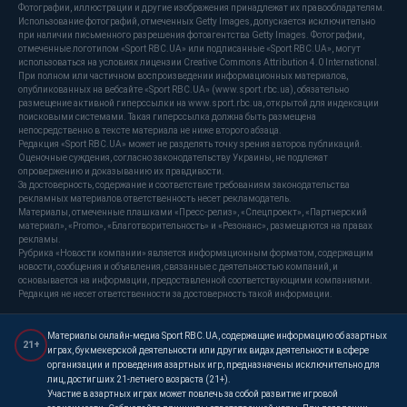
Фотографии, иллюстрации и другие изображения принадлежат их правообладателям.
Использование фотографий, отмеченных Getty Images, допускается исключительно
при наличии письменного разрешения фотоагентства Getty Images. Фотографии,
отмеченные логотипом «Sport RBC.UA» или подписанные «Sport RBC.UA», могут
использоваться на условиях лицензии Creative Commons Attribution 4.0 International.
При полном или частичном воспроизведении информационных материалов,
опубликованных на вебсайте «Sport RBC.UA» (www.sport.rbc.ua), обязательно
размещение активной гиперссылки на www.sport.rbc.ua, открытой для индексации
поисковыми системами. Такая гиперссылка должна быть размещена
непосредственно в тексте материала не ниже второго абзаца.
Редакция «Sport RBC.UA» может не разделять точку зрения авторов публикаций.
Оценочные суждения, согласно законодательству Украины, не подлежат
опровержению и доказыванию их правдивости.
За достоверность, содержание и соответствие требованиям законодательства
рекламных материалов ответственность несет рекламодатель.
Материалы, отмеченные плашками «Пресс-релиз», «Спецпроект», «Партнерский
материал», «Promo», «Благотворительность» и «Резонанс», размещаются на правах
рекламы.
Рубрика «Новости компании» является информационным форматом, содержащим
новости, сообщения и объявления, связанные с деятельностью компаний, и
основывается на информации, предоставленной соответствующими компаниями.
Редакция не несет ответственности за достоверность такой информации.
Материалы онлайн-медиа Sport RBC.UA, содержащие информацию об азартных
21+
играх, букмекерской деятельности или других видах деятельности в сфере
организации и проведения азартных игр, предназначены исключительно для
лиц, достигших 21-летнего возраста (21+).
Участие в азартных играх может повлечь за собой развитие игровой