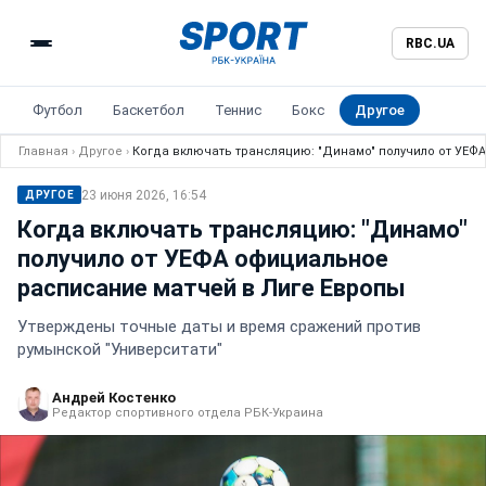
RBC.UA
Футбол
Баскетбол
Теннис
Бокс
Другое
Главная
›
Другое
›
Когда включать трансляцию: "Динамо" получило от УЕФ
23 июня 2026, 16:54
ДРУГОЕ
Когда включать трансляцию: "Динамо"
получило от УЕФА официальное
расписание матчей в Лиге Европы
Утверждены точные даты и время сражений против
румынской "Университати"
Андрей Костенко
Редактор спортивного отдела РБК-Украина