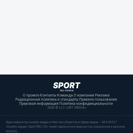
О проекте
·
Контакты
·
Команда
·
О компании
·
Реклама
·
Редакционная политика и стандарты
·
Правила пользования
·
Правовая информация
·
Политика конфиденциальности
·
2026 © LLC «UBT MEDIA»
Идентификатор онлайн-медиа в Реестре субъектов в сфере медиа — R40-05347
Онлайн-медиа «Sport RBC.UA» имеет двуязычную версию (на украинском и русском
языках).