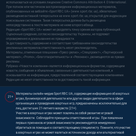
использоваться на условиях лицензии Creative Commons Attribution 4.0 International.
При полном или частичном воспроизведении информационных материалов,
опубликованных на вебсайте «Sport RBC.UA» (www.sport.rbc.ua), обязательно
размещение активной гиперссылки на www.sport.rbc.ua, открытой для индексации
поисковыми системами. Такая гиперссылка должна быть размещена
непосредственно в тексте материала не ниже второго абзаца.
Редакция «Sport RBC.UA» может не разделять точку зрения авторов публикаций.
Оценочные суждения, согласно законодательству Украины, не подлежат
опровержению и доказыванию их правдивости.
За достоверность, содержание и соответствие требованиям законодательства
рекламных материалов ответственность несет рекламодатель.
Материалы, отмеченные плашками «Пресс-релиз», «Спецпроект», «Партнерский
материал», «Promo», «Благотворительность» и «Резонанс», размещаются на правах
рекламы.
Рубрика «Новости компании» является информационным форматом, содержащим
новости, сообщения и объявления, связанные с деятельностью компаний, и
основывается на информации, предоставленной соответствующими компаниями.
Редакция не несет ответственности за достоверность такой информации.
Материалы онлайн-медиа Sport RBC.UA, содержащие информацию об азартных
21+
играх, букмекерской деятельности или других видах деятельности в сфере
организации и проведения азартных игр, предназначены исключительно для
лиц, достигших 21-летнего возраста (21+).
Участие в азартных играх может повлечь за собой развитие игровой
зависимости. Соблюдайте принципы ответственной игры. При появлении
первых признаков игровой зависимости рекомендуется немедленно
обратиться за помощью к соответствующему специалисту. Помните, что участие
в азартных играх не может являться источником дохода или альтернативой