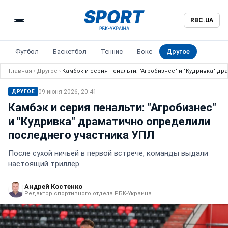
RBC.UA
Футбол
Баскетбол
Теннис
Бокс
Другое
Главная
›
Другое
›
Камбэк и серия пенальти: "Агробизнес" и "Кудривка" д
09 июня 2026, 20:41
ДРУГОЕ
Камбэк и серия пенальти: "Агробизнес"
и "Кудривка" драматично определили
последнего участника УПЛ
После сухой ничьей в первой встрече, команды выдали
настоящий триллер
Андрей Костенко
Редактор спортивного отдела РБК-Украина