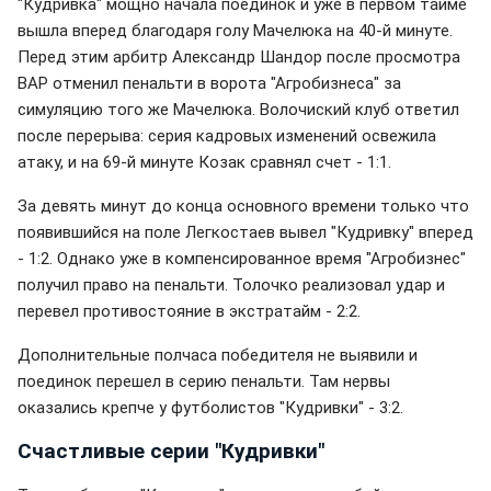
"Кудривка" мощно начала поединок и уже в первом тайме
вышла вперед благодаря голу Мачелюка на 40-й минуте.
Перед этим арбитр Александр Шандор после просмотра
ВАР отменил пенальти в ворота "Агробизнеса" за
симуляцию того же Мачелюка. Волочиский клуб ответил
после перерыва: серия кадровых изменений освежила
атаку, и на 69-й минуте Козак сравнял счет - 1:1.
За девять минут до конца основного времени только что
появившийся на поле Легкостаев вывел "Кудривку" вперед
- 1:2. Однако уже в компенсированное время "Агробизнес"
получил право на пенальти. Толочко реализовал удар и
перевел противостояние в экстратайм - 2:2.
Дополнительные полчаса победителя не выявили и
поединок перешел в серию пенальти. Там нервы
оказались крепче у футболистов "Кудривки" - 3:2.
Счастливые серии "Кудривки"