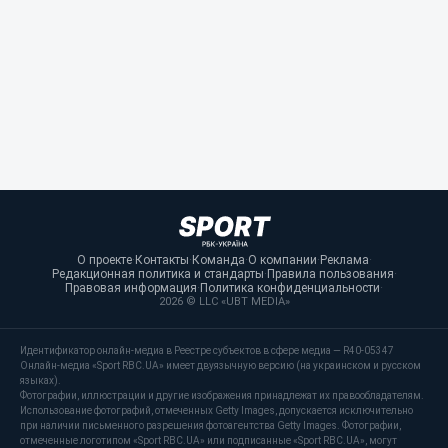
О проекте
·
Контакты
·
Команда
·
О компании
·
Реклама
·
Редакционная политика и стандарты
·
Правила пользования
·
Правовая информация
·
Политика конфиденциальности
·
2026 © LLC «UBT MEDIA»
Идентификатор онлайн-медиа в Реестре субъектов в сфере медиа — R40-05347
Онлайн-медиа «Sport RBC.UA» имеет двуязычную версию (на украинском и русском
языках).
Фотографии, иллюстрации и другие изображения принадлежат их правообладателям.
Использование фотографий, отмеченных Getty Images, допускается исключительно
при наличии письменного разрешения фотоагентства Getty Images. Фотографии,
отмеченные логотипом «Sport RBC.UA» или подписанные «Sport RBC.UA», могут