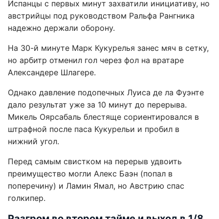
Испанцы с первых минут захватили инициативу, но
австрийцы под руководством Ральфа Рангника
надежно держали оборону.
На 30-й минуте Марк Кукурелья занес мяч в сетку,
но арбитр отменил гол через фол на вратаре
Александере Шлагере.
Однако давление подопечных Луиса де ла Фуэнте
дало результат уже за 10 минут до перерыва.
Микель Оярсабаль блестяще сориентировался в
штрафной после паса Кукурельи и пробил в
нижний угол.
Перед самым свистком на перерыв удвоить
преимущество могли Алекс Баэн (попал в
поперечину) и Ламин Ямал, но Австрию спас
голкипер.
Разгром во втором тайме и выход в 1/8