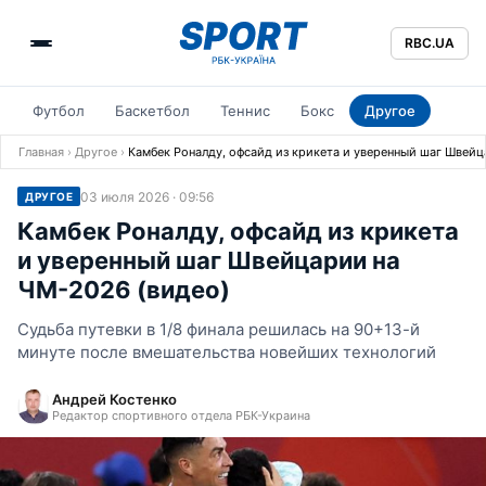
RBC.UA
Футбол
Баскетбол
Теннис
Бокс
Другое
Главная
›
Другое
›
Камбек Роналду, офсайд из крикета и уверенный шаг Швейц
03 июля 2026 · 09:56
ДРУГОЕ
Камбек Роналду, офсайд из крикета
и уверенный шаг Швейцарии на
ЧМ-2026 (видео)
Судьба путевки в 1/8 финала решилась на 90+13-й
минуте после вмешательства новейших технологий
Андрей Костенко
Редактор спортивного отдела РБК-Украина