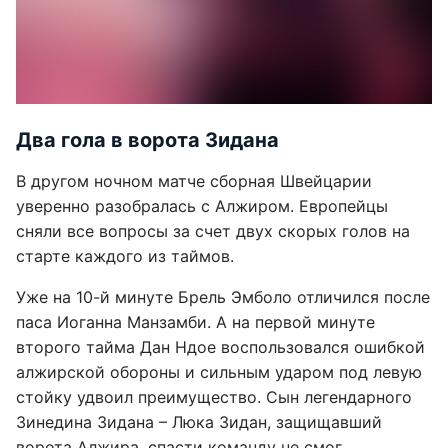
Два гола в ворота Зидана
В другом ночном матче сборная Швейцарии
уверенно разобралась с Алжиром. Европейцы
сняли все вопросы за счет двух скорых голов на
старте каждого из таймов.
Уже на 10-й минуте Брель Эмболо отличился после
паса Иоганна Манзамби. А на первой минуте
второго тайма Дан Ндое воспользовался ошибкой
алжирской обороны и сильным ударом под левую
стойку удвоил преимущество. Сын легендарного
Зинедина Зидана – Люка Зидан, защищавший
ворота Алжира, спасти команду не смог.