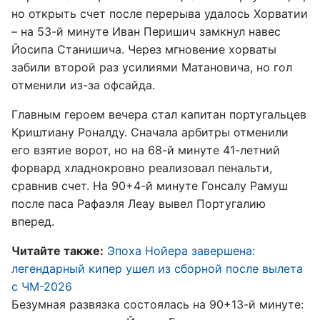
но открыть счет после перерыва удалось Хорватии
– на 53-й минуте Иван Перишич замкнул навес
Йосипа Станишича. Через мгновение хорваты
забили второй раз усилиями Матановича, но гол
отменили из-за офсайда.
Главным героем вечера стал капитан португальцев
Криштиану Роналду. Сначала арбитры отменили
его взятие ворот, но на 68-й минуте 41-летний
форвард хладнокровно реализовал пенальти,
сравнив счет. На 90+4-й минуте Гонсалу Рамуш
после паса Рафаэля Леау вывел Португалию
вперед.
Читайте также:
Эпоха Нойера завершена:
легендарный кипер ушел из сборной после вылета
с ЧМ-2026
Безумная развязка состоялась на 90+13-й минуте: