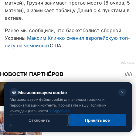
матчей), Грузия занимает третье место (6 очков, 5
матчей), а замыкает таблицу Дания с 4 пунктами в
активе.
Ранее мы сообщили, что баскетболист сборной
Украины
Максим Кличко сменил европейскую топ-
лигу на чемпионат
США.
🍪
Мы используем cookie
✕
Мы используем файлы cookie для анализа трафика и
персонализации контента. Прочитайте нашу Политику
конфиденциальности.
Подробнее
Отклонить
Принять все