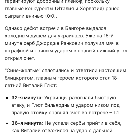
гарантируют досрочный плейоф, поскольку
главные конкуренты (Италия и Хорватия) ранее
сыграли вничью (0:0).
Однако дебют встречи в Бангоре выдался
холодным душем для украинцев. Уже на 16-й
минуте серб Джордже Ранкович получил мяч в
штрафной и точным ударом в правый нижний угол
открыл счет.
"Сине-желтые" сплотились и ответили настоящим
блицкригом, главным героем которого стал 18-
летний Виталий Глют:
32-я минута:
Украинцы разогнали быструю
атаку, и Глют бильярдным ударом низом под
правую стойку сравнял счет во встрече – 1:1.
36-я минута:
Не успели сербы прийти в себя,
как Виталий отважился на удар с дальней