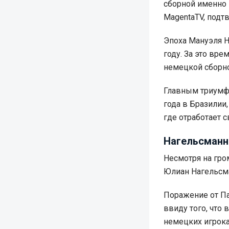
сборной именно 
MagentaTV, подт
Эпоха Мануэля Н
году. За это вре
немецкой сборно
Главным триумфо
года в Бразилии
где отработает с
Нагельсманн 
Несмотря на гро
Юлиан Нагельсма
Поражение от Па
ввиду того, что 
немецких игрока