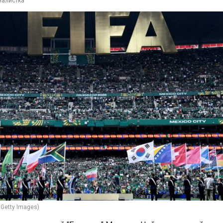
налистка
Getty Images)