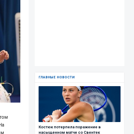
ГЛАВНЫЕ НОВОСТИ
стом
На
Костюк потерпела поражение в
ом
насыщенном матче со Свентек