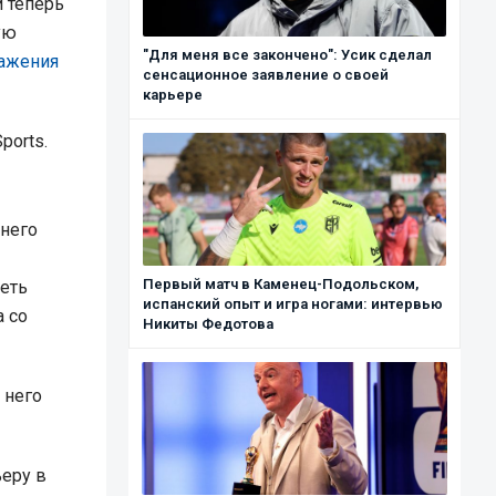
 теперь
ую
"Для меня все закончено": Усик сделал
ражения
сенсационное заявление о своей
карьере
ports.
тнего
Первый матч в Каменец-Подольском,
еть
испанский опыт и игра ногами: интервью
а со
Никиты Федотова
 него
ьеру в