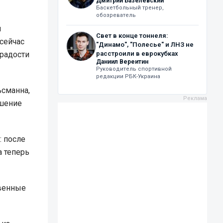
Дмитрий Базелевский
Баскетбольный тренер,
обозреватель
я
Свет в конце тоннеля:
 сейчас
"Динамо", "Полесье" и ЛНЗ не
 радости
расстроили в еврокубках
Даниил Вереитин
Руководитель спортивной
редакции РБК-Украина
сманна,
ешение
: после
а теперь
твенные