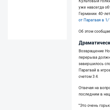
Культовый голки
уже навсегда о
Германии. 40-ле
от Парагвая в 1
Об этом сообща
Драматическ
Возвращение Ной
перерыва должн
завершилось спо
Парагвай в игров
счетом 3:4.
Отвечая на вопро
последним в нац
"Это очень горьк