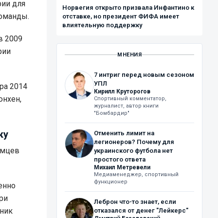
рии для
Норвегия открыто призвала Инфантино к
команды.
отставке, но президент ФИФА имеет
влиятельную поддержку
в 2009
рии
МНЕНИЯ
7 интриг перед новым сезоном
УПЛ
ра 2014
Кирилл Круторогов
юнхен,
Спортивный комментатор,
журналист, автор книги
"Бомбардир"
ку
Отменить лимит на
легионеров? Почему для
емцев
украинского футбола нет
простого ответа
Михаил Метревели
Медиаменеджер, спортивный
функционер
енно
ри
Леброн что-то знает, если
вник
отказался от денег "Лейкерс"