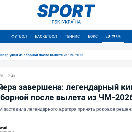
ДРУГОЕ
ФУТБОЛ
БАСКЕТБОЛ
ТЕННИС
БОКС
|
|
|
|
ипер ушел из сборной после вылета из ЧМ-2026
6 · 17:43
йера завершена: легендарный ки
сборной после вылета из ЧМ-202
М заставила легендарного вратаря принять роковое решен
атий