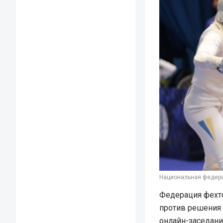
Национальная федера
Федерация фехто
против решения 
онлайн-заседан