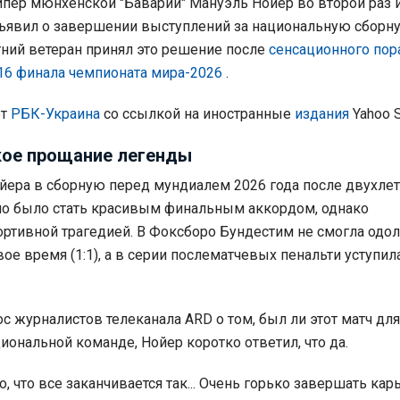
пер мюнхенской "Баварии" Мануэль Нойер во второй раз и
бъявил о завершении выступлений за национальную сборн
тний ветеран принял это решение после
сенсационного по
/16 финала чемпионата мира-2026
.
ет
РБК-Украина
со ссылкой на иностранные
издания
Yahoo S
ое прощание легенды
ера в сборную перед мундиалем 2026 года после двухле
о было стать красивым финальным аккордом, однако
ртивной трагедией. В Фоксборо Бундестим не смогла одол
ое время (1:1), а в серии послематчевых пенальти уступил
с журналистов телеканала ARD о том, был ли этот матч для
иональной команде, Нойер коротко ответил, что да.
о, что все заканчивается так... Очень горько завершать кар