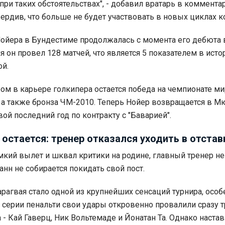
при таких обстоятельствах", - добавил вратарь в коммента
вердив, что больше не будет участвовать в новых циклах 
ойера в Бундестиме продолжалась с момента его дебюта 
мя он провел 128 матчей, что является 5 показателем в исто
й.
м в карьере голкипера остается победа на чемпионате ми
, а также бронза ЧМ-2010. Теперь Нойер возвращается в М
вой последний год по контракту с "Баварией".
остается: тренер отказался уходить в отстав
мкий вылет и шквал критики на родине, главный тренер н
нн не собирается покидать свой пост.
рагвая стало одной из крупнейших сенсаций турнира, особ
в серии пенальти свои удары откровенно провалили сразу т
 - Кай Гаверц, Ник Вольтемаде и Йонатан Та. Однако наста