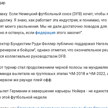
дар.
тавку. Если Немецкий футбольный союз (DFB) хочет, чтобы 
должу. Я знаю, как работает эта индустрия, и понимаю, что
ят моего увольнения. Мы не дали достаточно поводов для
 но я останусь, если
федерация
этого захочет".
ектор Бундестим Руди Феллер публично поддержал Нагель
-тренером и бойцом", однако отметил, что окончательное р
ся коллегиально руководством DFB.
от турнир стал продолжением черной полосы на мундиалях
манда вылетала на групповых этапах ЧМ-2018 и ЧМ-2022, 
первом же раунде плей-офф.
ылет Германии и завершение карьеры Нойера - не единс
 этой футбольной недели.