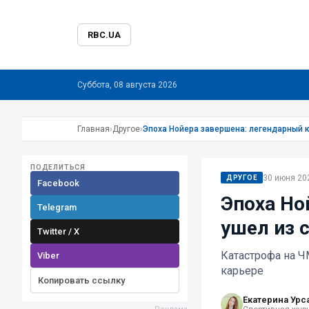
RBC.UA
Суббота, 08 августа 2026
Главная
›
Другое
›
Эпоха Нойера завершена: легендарный к
ПОДЕЛИТЬСЯ
30 июня 202
ДРУГОЕ
Facebook
Эпоха Но
Telegram
ушел из 
Twitter / X
Катастрофа на Ч
Viber
карьере
Копировать ссылку
Екатерина Урс