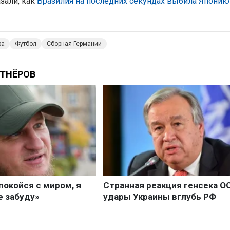
зали, как
Бразилия на последних секундах выбила Японию
ра
Футбол
Сборная Германии