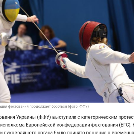
ция фехтования продолжает бороться (фото: ФФУ)
вания Украины (ФФУ) выступила с категорическим проте
исполкома Европейской конфедерации фехтования (EFC). 
ии руководящего органа было принято решение о временн