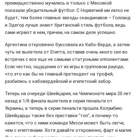
преимущественно мучились и только с Мексикой
показали убедительный футбол. С Норвегией им легко не
будет, тем более главные звезды скандинавов – Голланд
и Эдегор лучше знают британский стиль футбола, ведь
сами играют в нем, причем, на самом деле успешно.
Аргентина откровенно буксовала из Кабо-Верде, а затем
чуть не вылетела от Египта, оставив очень много сил во
встречах с все еще не самыми статусными оппонентами.
Если честно, ощущения от их игры в групповом раунде,
что это как бы не главный претендент на трофей,
разбились о кабовердейский и египетский забор.
Теперь на очереди Швейцария, на Чемпионате мира 20 лет
назад в 1/8 финала вылетела в серии пенальти от
Украины, а теперь в серии пенальти прошла Колумбию.
Швейцарцы также без приставки "топ", и почему-то
кажется, что с ними команде Месси может быть легче,
чем с египтянами. Хотя давайте откровенно, фарт и магия