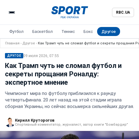
RBC.UA
Футбол
Баскетбол
Теннис
Бокс
Другое
Главная
›
Другое
›
Как Трамп чуть не сломал футбол и секреты прощания Р
09 июля 2026, 07:55
ДРУГОЕ
Как Трамп чуть не сломал футбол и
секреты прощания Роналду:
экспертное мнение
Чемпионат мира по футболу приблизился к раунду
четвертьфинала. 20 лет назад на этой стадии играла
сборная Украины, но сейчас восьмерка сильнейших другая.
Кирилл Круторогов
Спортивный комментатор, журналист, автор книги "Бомбардир"