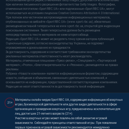
Использование фотографий, отмеченных Getty Images, допускается исключительно
при наличии письменного разрешения фотоагентства Getty Images. Фотографии,
отмеченные логотипом «Sport RBC.UA» или подписанные «Sport RBC.UA», могут
использоваться на условиях лицензии Creative Commons Attribution 4.0 International.
При полном или частичном воспроизведении информационных материалов,
опубликованных на вебсайте «Sport RBC.UA» (www.sport.rbc.ua), обязательно
размещение активной гиперссылки на www.sport.rbc.ua, открытой для индексации
поисковыми системами. Такая гиперссылка должна быть размещена
непосредственно в тексте материала не ниже второго абзаца.
Редакция «Sport RBC.UA» может не разделять точку зрения авторов публикаций.
Оценочные суждения, согласно законодательству Украины, не подлежат
опровержению и доказыванию их правдивости.
За достоверность, содержание и соответствие требованиям законодательства
рекламных материалов ответственность несет рекламодатель.
Материалы, отмеченные плашками «Пресс-релиз», «Спецпроект», «Партнерский
материал», «Promo», «Благотворительность» и «Резонанс», размещаются на правах
рекламы.
Рубрика «Новости компании» является информационным форматом, содержащим
новости, сообщения и объявления, связанные с деятельностью компаний, и
основывается на информации, предоставленной соответствующими компаниями.
Редакция не несет ответственности за достоверность такой информации.
Материалы онлайн-медиа Sport RBC.UA, содержащие информацию об азартных
21+
играх, букмекерской деятельности или других видах деятельности в сфере
организации и проведения азартных игр, предназначены исключительно для
лиц, достигших 21-летнего возраста (21+).
Участие в азартных играх может повлечь за собой развитие игровой
зависимости. Соблюдайте принципы ответственной игры. При появлении
первых признаков игровой зависимости рекомендуется немедленно