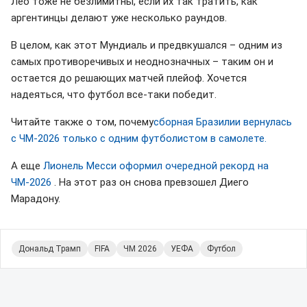
Лео тоже не безлимитны, если их так тратить, как
аргентинцы делают уже несколько раундов.
В целом, как этот Мундиаль и предвкушался – одним из
самых противоречивых и неоднозначных – таким он и
остается до решающих матчей плейоф. Хочется
надеяться, что футбол все-таки победит.
Читайте также о том, почему
сборная Бразилии вернулась
с ЧМ-2026 только с одним футболистом в самолете.
А еще
Лионель Месси оформил очередной рекорд на
ЧМ-2026
. На этот раз он снова превзошел Диего
Марадону.
Дональд Трамп
FIFA
ЧМ 2026
УЕФА
Футбол