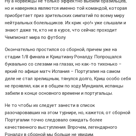
Ну а норвежцы не только эффектно выбили бразильцев,
но и наверняка являются именно той командой, которая
приобретает приз зрительских симпатий по всему миру
нейтральных болельщиков. Их крик «ро!» уже слышали и
знают даже те, кто не в курсе, что сейчас проходит
Чемпионат мира по футболу.
Окончательно простился со сборной, причем уже на
стадии 1/8 финала и Криштиану Роналду. Попрощался
буквально со слезами на глазах, но как-то тихонько –
яркий по афише матч Испания – Португалия на самом
деле не стал зрелищным, тянулся долго, Криш особо себя
не проявлял, как и в общем по ходу Мундиаля, испанцы
забили в конце основного времени и португальцы.
Не то чтобы их следует занести в список
разочаровавших на этом турнире, но, кажется, от сборной
Португалии точно следовало ожидать более
качественного выступления. Впрочем, легендарного
Роналду в сборной мы больше не увидим.