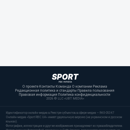
О проекте
·
Контакты
·
Команда
·
О компании
·
Реклама
·
Редакционная политика и стандарты
·
Правила пользования
·
Правовая информация
·
Политика конфиденциальности
·
2026 © LLC «UBT MEDIA»
Идентификатор онлайн-медиа в Реестре субъектов в сфере медиа — R40-05347
Онлайн-медиа «Sport RBC.UA» имеет двуязычную версию (на украинском и русском
языках).
Фотографии, иллюстрации и другие изображения принадлежат их правообладателям.