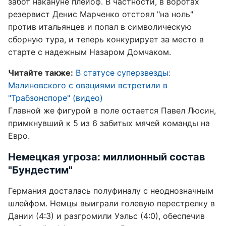
забот накануне плейоф. В частности, в воротах
резервист Денис Марченко отстоял "на ноль"
против итальянцев и попал в символическую
сборную тура, и теперь конкурирует за место в
старте с надежным Назаром Домчаком.
Читайте также:
В статусе суперзвезды:
Малиновского с овациями встретили в
"Трабзонспоре" (видео)
Главной же фигурой в поле остается Павел Люсин,
примкнувший к 5 из 6 забитых мячей команды на
Евро.
Немецкая угроза: миллионный состав
"Бундестим"
Германия досталась полуфиналу с неоднозначным
шлейфом. Немцы выиграли голевую перестрелку в
Дании (4:3) и разгромили Уэльс (4:0), обеспечив