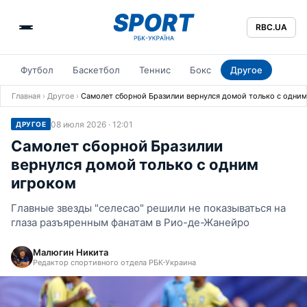
RBC.UA
Футбол
Баскетбол
Теннис
Бокс
Другое
Главная
›
Другое
›
Самолет сборной Бразилии вернулся домой только с одни
08 июля 2026 · 12:01
ДРУГОЕ
Самолет сборной Бразилии
вернулся домой только с одним
игроком
Главные звезды "селесао" решили не показываться на
глаза разъяренным фанатам в Рио-де-Жанейро
Малюгин Никита
Редактор спортивного отдела РБК-Украина