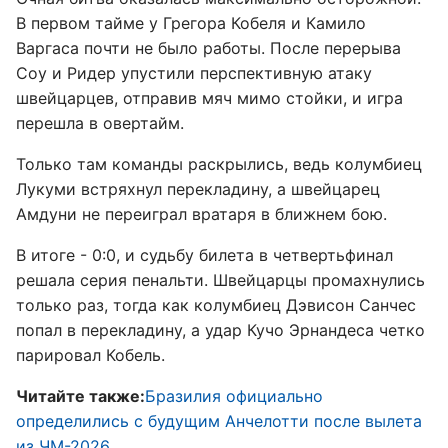
В первом тайме у Грегора Кобеля и Камило
Варгаса почти не было работы. После перерыва
Соу и Ридер упустили перспективную атаку
швейцарцев, отправив мяч мимо стойки, и игра
перешла в овертайм.
Только там команды раскрылись, ведь колумбиец
Лукуми встряхнул перекладину, а швейцарец
Амдуни не переиграл вратаря в ближнем бою.
В итоге - 0:0, и судьбу билета в четвертьфинал
решала серия пенальти. Швейцарцы промахнулись
только раз, тогда как колумбиец Дэвисон Санчес
попал в перекладину, а удар Кучо Эрнандеса четко
парировал Кобель.
Читайте также:
Бразилия официально
определились с будущим Анчелотти после вылета
из ЧМ-2026