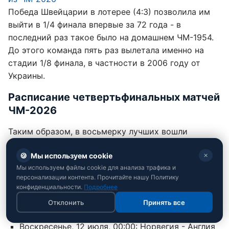
Победа Швейцарии в лотерее (4:3) позволила им
выйти в 1/4 финала впервые за 72 года - в
последний раз такое было на домашнем ЧМ-1954.
До этого команда пять раз вылетала именно на
стадии 1/8 финала, в частности в 2006 году от
Украины.
Расписание четвертьфинальных матчей
ЧМ-2026
Таким образом, в восьмерку лучших вошли
Аргентина, Франция, Норвегия, Англия, Бельгия,
🍪
Мы используем cookie
✕
Испания, Марокко и Швейцария. Матчи этой
Мы используем файлы cookie для анализа трафика и
стадии начнутся в четверг.
персонализации контента. Прочитайте нашу Политику
конфиденциальности.
Подробнее
Четверг, 9 июля, 23:00: Франция - Марокко
Отклонить
Принять все
Пятница, 10 июля, 22:00: Испания - Бельгия
Воскресенье, 12 июля, 00:00: Норвегия - Англия