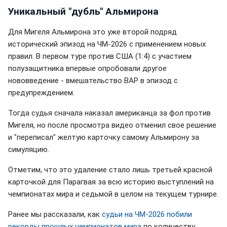
Уникальный "дубль" Альмирона
Для Мигеля Альмирона это уже второй подряд
исторический эпизод на ЧМ-2026 с применением новых
правил. В первом туре против США (1:4) с участием
полузащитника впервые опробовали другое
нововведение - вмешательство ВАР в эпизод с
предупреждением.
Тогда судья сначала наказал американца за фол против
Мигеля, но после просмотра видео отменил свое решение
и "переписал" желтую карточку самому Альмирону за
симуляцию.
Отметим, что это удаление стало лишь третьей красной
карточкой для Парагвая за всю историю выступлений на
чемпионатах мира и седьмой в целом на текущем турнире.
Ранее мы рассказали, как
судьи на ЧМ-2026 побили
рекорды прошлых чемпионатов мира
по количеству