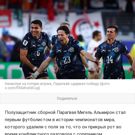
Несмотря на потерю игрока, Парагвай одержал победу (фото:
x.com/FIFAWorldCup)
Поделиться:
Полузащитник сборной Парагвая Мигель Альмирон стал
первым футболистом в истории чемпионатов мира,
которого удалили с поля за то, что он прикрыл рот во
время конфликтного разговора с соперником.