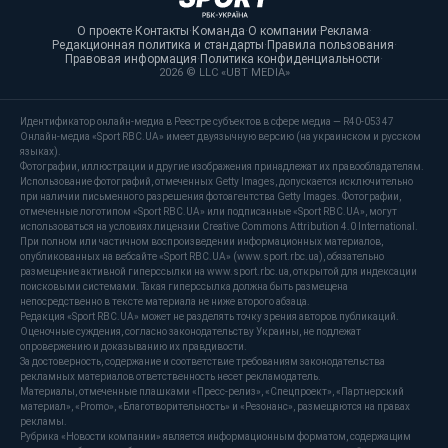
О проекте
·
Контакты
·
Команда
·
О компании
·
Реклама
·
Редакционная политика и стандарты
·
Правила пользования
·
Правовая информация
·
Политика конфиденциальности
·
2026 © LLC «UBT MEDIA»
Идентификатор онлайн-медиа в Реестре субъектов в сфере медиа — R40-05347
Онлайн-медиа «Sport RBC.UA» имеет двуязычную версию (на украинском и русском
языках).
Фотографии, иллюстрации и другие изображения принадлежат их правообладателям.
Использование фотографий, отмеченных Getty Images, допускается исключительно
при наличии письменного разрешения фотоагентства Getty Images. Фотографии,
отмеченные логотипом «Sport RBC.UA» или подписанные «Sport RBC.UA», могут
использоваться на условиях лицензии Creative Commons Attribution 4.0 International.
При полном или частичном воспроизведении информационных материалов,
опубликованных на вебсайте «Sport RBC.UA» (www.sport.rbc.ua), обязательно
размещение активной гиперссылки на www.sport.rbc.ua, открытой для индексации
поисковыми системами. Такая гиперссылка должна быть размещена
непосредственно в тексте материала не ниже второго абзаца.
Редакция «Sport RBC.UA» может не разделять точку зрения авторов публикаций.
Оценочные суждения, согласно законодательству Украины, не подлежат
опровержению и доказыванию их правдивости.
За достоверность, содержание и соответствие требованиям законодательства
рекламных материалов ответственность несет рекламодатель.
Материалы, отмеченные плашками «Пресс-релиз», «Спецпроект», «Партнерский
материал», «Promo», «Благотворительность» и «Резонанс», размещаются на правах
рекламы.
Рубрика «Новости компании» является информационным форматом, содержащим