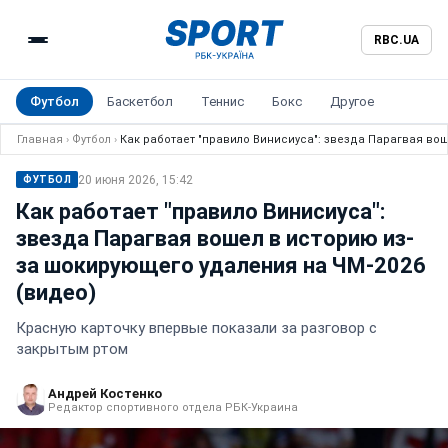
RBC.UA
Футбол
Баскетбол
Теннис
Бокс
Другое
Главная
›
Футбол
›
Как работает "правило Винисиуса": звезда Парагвая во
20 июня 2026, 15:42
ФУТБОЛ
Как работает "правило Винисиуса":
звезда Парагвая вошел в историю из-
за шокирующего удаления на ЧМ-2026
(видео)
Красную карточку впервые показали за разговор с
закрытым ртом
Андрей Костенко
Редактор спортивного отдела РБК-Украина