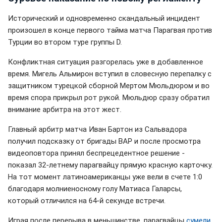
Исторический и одновременно скандальный инцидент
произошел в конце первого тайма матча Парагвая против
Турции во втором туре группы D.
Конфликтная ситуация разгорелась уже в добавленное
время. Мигель Альмирон вступил в словесную перепалку с
защитником турецкой сборной Мертом Мюльдюром и во
время спора прикрыл рот рукой. Мюльдюр сразу обратил
внимание арбитра на этот жест.
Главный арбитр матча Иван Бартон из Сальвадора
получил подсказку от бригады ВАР и после просмотра
видеоповтора принял беспрецедентное решение -
показал 32-летнему парагвайцу прямую красную карточку.
На тот момент латиноамериканцы уже вели в счете 1:0
благодаря молниеносному голу Матиаса Галарсы,
который отличился на 64-й секунде встречи.
Играя после перерыва в меньшинстве, парагвайцы
сумели