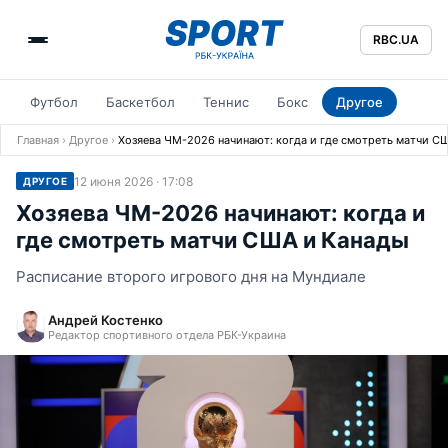
RBC.UA
Футбол
Баскетбол
Теннис
Бокс
Другое
Главная
›
Другое
›
Хозяева ЧМ-2026 начинают: когда и где смотреть матчи С
12 июня 2026 · 17:08
ДРУГОЕ
Хозяева ЧМ-2026 начинают: когда и
где смотреть матчи США и Канады
Расписание второго игрового дня на Мундиале
Андрей Костенко
Редактор спортивного отдела РБК-Украина