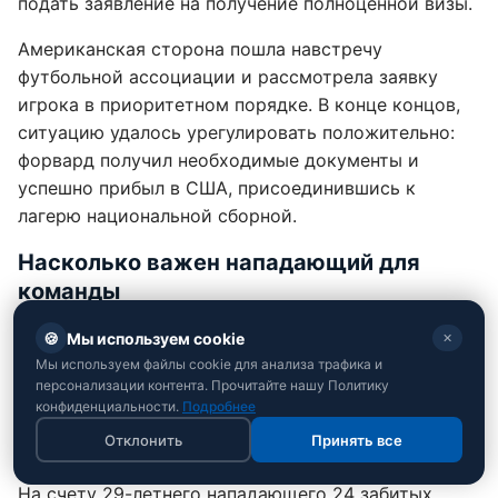
подать заявление на получение полноценной визы.
Американская сторона пошла навстречу
футбольной ассоциации и рассмотрела заявку
игрока в приоритетном порядке. В конце концов,
ситуацию удалось урегулировать положительно:
форвард получил необходимые документы и
успешно прибыл в США, присоединившись к
лагерю национальной сборной.
Насколько важен нападающий для
команды
Задержка форварда французского "Ренна"
🍪
Мы используем cookie
✕
заставила тренерский штаб изрядно
Мы используем файлы cookie для анализа трафика и
персонализации контента. Прочитайте нашу Политику
поволноваться, ведь он является одним из
конфиденциальности.
Подробнее
ключевых исполнителей в тактических схемах
Отклонить
Принять все
сборной.
На счету 29-летнего нападающего 24 забитых