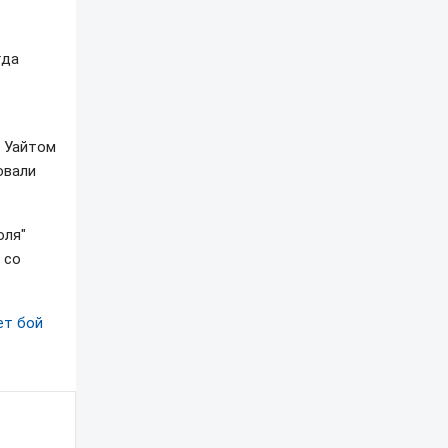
гда
 Уайтом
овали
оля"
 со
ет бой