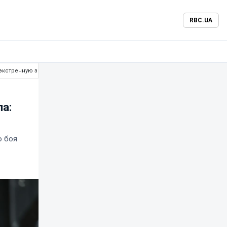
RBC.UA
 экстренную замену
а:
о боя