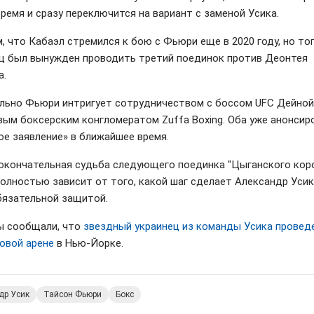
время и сразу переключится на вариант с заменой Усика.
, что Кабаэл стремился к бою с Фьюри еще в 2020 году, но то
ц был вынужден проводить третий поединок против Деонтея
а.
льно Фьюри интригует сотрудничеством с боссом UFC Дейной
овым боксерским конгломератом Zuffa Boxing. Оба уже анонсир
ое заявление» в ближайшее время.
окончательная судьба следующего поединка "Цыганского кор
полностью зависит от того, какой шаг сделает Александр Усик
бязательной защитой.
ы сообщали, что
звездный украинец из команды Усика провед
товой арене
в Нью-Йорке.
др Усик
Тайсон Фьюри
Бокс