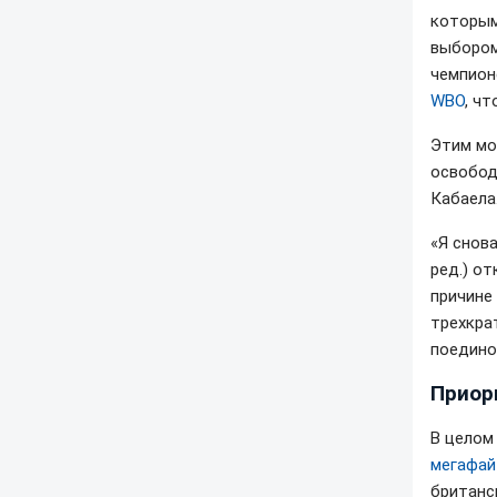
которым
выбором
чемпион
WBO
, ч
Этим мо
освобод
Кабаела
«Я снов
ред.) от
причине
трехкра
поедино
Приор
В целом
мегафай
британс