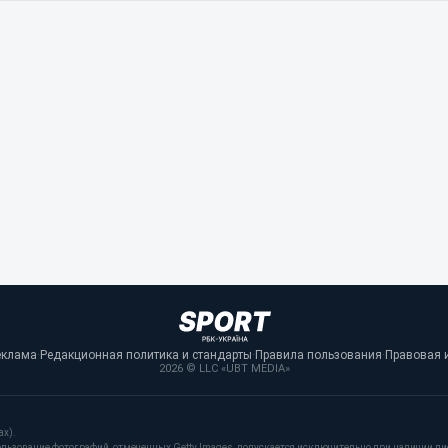
еклама
·
Редакционная политика и стандарты
·
Правила пользования
·
Правовая 
2026 © LLC «UBT MEDIA»
ах).
льзование фотографий, отмеченных Getty Images, допускается исключительно при наличии пи