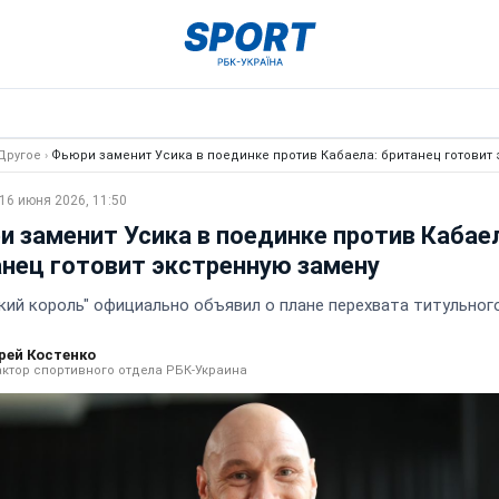
Другое
›
Фьюри заменит Усика в поединке против Кабаела: британец готовит
16 июня 2026, 11:50
 заменит Усика в поединке против Кабаел
нец готовит экстренную замену
кий король" официально объявил о плане перехвата титульног
рей Костенко
ктор спортивного отдела РБК-Украина