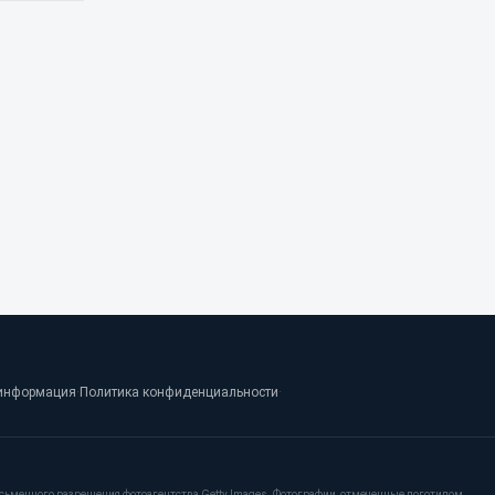
информация
·
Политика конфиденциальности
·
сьменного разрешения фотоагентства Getty Images. Фотографии, отмеченные логотипом