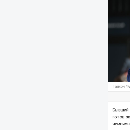
Тайсон Фь
Бывший 
готов з
чемпион