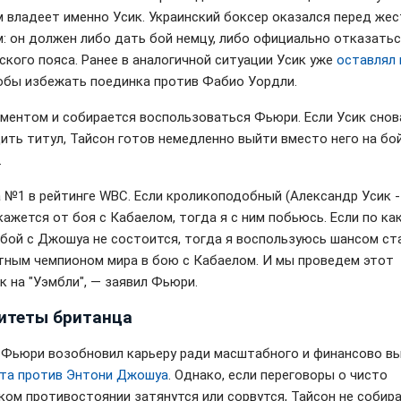
 владеет именно Усик. Украинский боксер оказался перед же
: он должен либо дать бой немцу, либо официально отказатьс
ского пояса. Ранее в аналогичной ситуации Усик уже
оставлял 
тобы избежать поединка против Фабио Уордли.
ментом и собирается воспользоваться Фьюри. Если Усик снов
ить титул, Тайсон готов немедленно выйти вместо него на бо
.
а №1 в рейтинге WBC. Если кроликоподобный (Александр Усик -
кажется от боя с Кабаелом, тогда я с ним побьюсь. Если по ка
 бой с Джошуа не состоится, тогда я воспользуюсь шансом ст
тным чемпионом мира в бою с Кабаелом. И мы проведем этот
к на "Уэмбли", — заявил Фьюри.
итеты британца
 Фьюри возобновил карьеру ради масштабного и финансово в
та против Энтони Джошуа
. Однако, если переговоры о чисто
ком противостоянии затянутся или сорвутся, Тайсон не собир