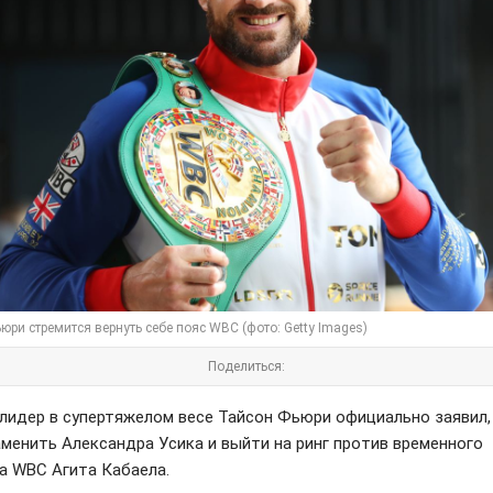
юри стремится вернуть себе пояс WBC (фото: Getty Images)
Поделиться:
лидер в супертяжелом весе Тайсон Фьюри официально заявил,
аменить Александра Усика и выйти на ринг против временного
а WBC Агита Кабаела.