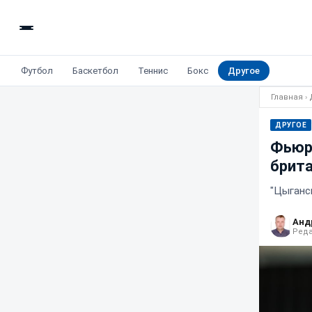
Футбол
Баскетбол
Теннис
Бокс
Другое
Главная
›
ДРУГОЕ
Фьюри
брита
"Цыганс
Анд
Реда