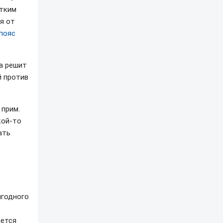
стким
я от
пояс
а решит
й против
 прим.
кой-то
ать
ыгодного
ается