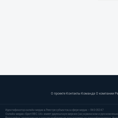
О проекте
·
Контакты
·
Команда
·
О компании
·
Р
Идентификатор онлайн-медиа в Реестре субъектов в сфере медиа — R40-05347
Онлайн-медиа «Sport RBC.UA» имеет двуязычную версию (на украинском и русском язык
Фотографии, иллюстрации и другие изображения принадлежат их правообладателям. Испо