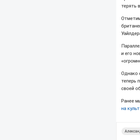
терять 
Отметим
британе
Уайлдер
Паралле
и его н
«огромн
Однако 
теперь 
своей о
Ранее м
на куль
Алексан