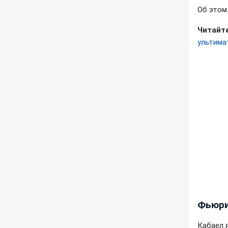
Об это
Читайте
ультима
Фьюри
Кабаел 