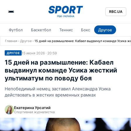
RBC.UA
Футбол
Баскетбол
Теннис
Бокс
Другое
Главная
›
Другое
›
15 дней на размышление: Кабаел выдвинул команде Усика ж
15 июня 2026 · 20:59
ДРУГОЕ
15 дней на размышление: Кабаел
выдвинул команде Усика жесткий
ультиматум по поводу боя
Непобедимый немец заставил Александра Усика
действовать в жестких временных рамках
Екатерина Урсатий
Спортивная журналистка