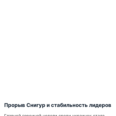
Прорыв Снигур и стабильность лидеров
Главной героиней недели среди украинок стала