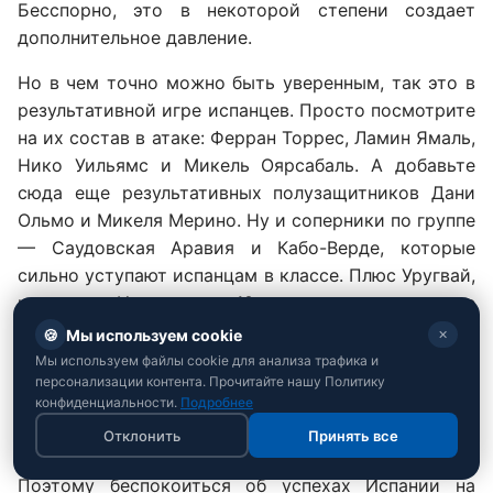
Бесспорно, это в некоторой степени создает
дополнительное давление.
Но в чем точно можно быть уверенным, так это в
результативной игре испанцев. Просто посмотрите
на их состав в атаке: Ферран Торрес, Ламин Ямаль,
Нико Уильямс и Микель Оярсабаль. А добавьте
сюда еще результативных полузащитников Дани
Ольмо и Микеля Мерино. Ну и соперники по группе
— Саудовская Аравия и Кабо-Верде, которые
сильно уступают испанцам в классе. Плюс Уругвай,
которому Испания за 10 очных встреч еще не
проигрывала.
🍪
Мы используем cookie
✕
Мы используем файлы cookie для анализа трафика и
Квалификацию на ЧМ-2026 Испания прошла только
персонализации контента. Прочитайте нашу Политику
с одной потерей очков: в группе с Турцией,
конфиденциальности.
Подробнее
Грузией и Болгарией «Фурия Роха» лишь в
Отклонить
Принять все
последнем туре сыграла вничью с турками.
Поэтому беспокоиться об успехах Испании на