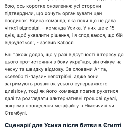
бою, ось коротке оновлення: усі сторони
підтвердили, що хочуть організувати цей
поєдинок. Єдина команда, яка поки що не дала
чіткої відповіді, – команда Усика. У них ще є 15
днів, щоб ухвалити рішення, і я сподіваюся, що бій
відбудеться", - заявив Кабаєл.
Він також додав, що у разі відсутності інтересу до
цього протистояння з боку українця, він очікує на
чесну та швидку відмову. За словами Агіта,
«селебріті-паузи» непотрібні, адже вони
затримують розвиток усього суперважкого
дивізіону, тоді як його команда прагне рухатися
далі та розглядати альтернативні грошові дуелі,
зокрема проведення мегафайту в Німеччині чи
Стамбулі.
Сценарії для Усика після битви в Єгипті