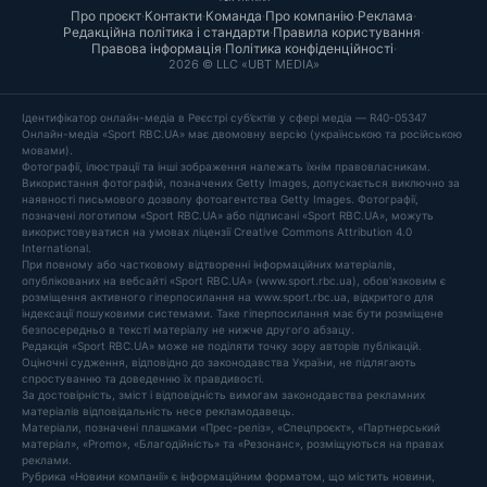
Про проєкт
·
Контакти
·
Команда
·
Про компанію
·
Реклама
·
Редакційна політика і стандарти
·
Правила користування
·
Правова інформація
·
Політика конфіденційності
·
2026 © LLC «UBT MEDIA»
Ідентифікатор онлайн-медіа в Реєстрі суб’єктів у сфері медіа — R40-05347
Онлайн-медіа «Sport RBC.UA» має двомовну версію (українською та російською
мовами).
Фотографії, ілюстрації та інші зображення належать їхнім правовласникам.
Використання фотографій, позначених Getty Images, допускається виключно за
наявності письмового дозволу фотоагентства Getty Images. Фотографії,
позначені логотипом «Sport RBC.UA» або підписані «Sport RBC.UA», можуть
використовуватися на умовах ліцензії Creative Commons Attribution 4.0
International.
При повному або частковому відтворенні інформаційних матеріалів,
опублікованих на вебсайті «Sport RBC.UA» (www.sport.rbc.ua), обов'язковим є
розміщення активного гіперпосилання на www.sport.rbc.ua, відкритого для
індексації пошуковими системами. Таке гіперпосилання має бути розміщене
безпосередньо в тексті матеріалу не нижче другого абзацу.
Редакція «Sport RBC.UA» може не поділяти точку зору авторів публікацій.
Оціночні судження, відповідно до законодавства України, не підлягають
спростуванню та доведенню їх правдивості.
За достовірність, зміст і відповідність вимогам законодавства рекламних
матеріалів відповідальність несе рекламодавець.
Матеріали, позначені плашками «Прес-реліз», «Спецпроєкт», «Партнерський
матеріал», «Promo», «Благодійність» та «Резонанс», розміщуються на правах
реклами.
Рубрика «Новини компанії» є інформаційним форматом, що містить новини,