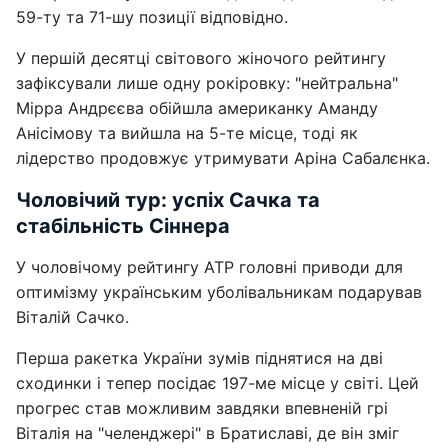
59-ту та 71-шу позиції відповідно.
У першій десятці світового жіночого рейтингу
зафіксували лише одну рокіровку: "нейтральна"
Мірра Андрєєва обійшла американку Аманду
Анісімову та вийшла на 5-те місце, тоді як
лідерство продовжує утримувати Аріна Сабалєнка.
Чоловічий тур: успіх Сачка та
стабільність Сіннера
У чоловічому рейтингу ATP головні приводи для
оптимізму українським уболівальникам подарував
Віталій Сачко.
Перша ракетка України зумів піднятися на дві
сходинки і тепер посідає 197-ме місце у світі. Цей
прогрес став можливим завдяки впевненій грі
Віталія на "челенджері" в Братиславі, де він зміг