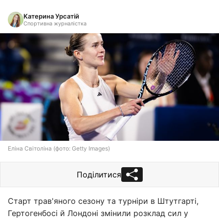
Катерина Урсатій
Спортивна журналістка
Еліна Світоліна (фото: Getty Images)
Поділитися
Старт трав'яного сезону та турніри в Штутгарті,
Гертогенбосі й Лондоні змінили розклад сил у