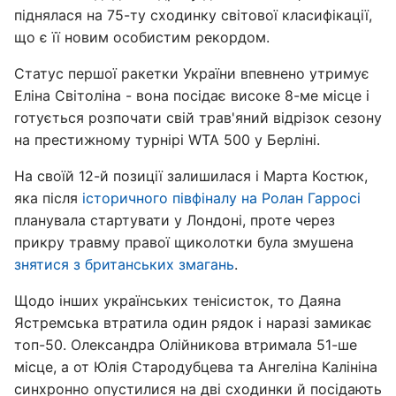
піднялася на 75-ту сходинку світової класифікації,
що є її новим особистим рекордом.
Статус першої ракетки України впевнено утримує
Еліна Світоліна - вона посідає високе 8-ме місце і
готується розпочати свій трав'яний відрізок сезону
на престижному турнірі WTA 500 у Берліні.
На своїй 12-й позиції залишилася і Марта Костюк,
яка після
історичного півфіналу на Ролан Гарросі
планувала стартувати у Лондоні, проте через
прикру травму правої щиколотки була змушена
знятися з британських змагань
.
Щодо інших українських тенісисток, то Даяна
Ястремська втратила один рядок і наразі замикає
топ-50. Олександра Олійникова втримала 51-ше
місце, а от Юлія Стародубцева та Ангеліна Калініна
синхронно опустилися на дві сходинки й посідають