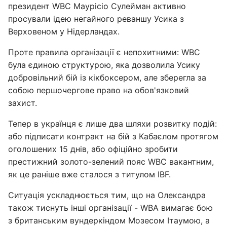
президент WBC Маурісіо Сулейман активно
просували ідею негайного реваншу Усика з
Верховеном у Нідерландах.
Проте правила організації є непохитними: WBC
була єдиною структурою, яка дозволила Усику
добровільний бій із кікбоксером, але зберегла за
собою першочергове право на обов'язковий
захист.
Тепер в українця є лише два шляхи розвитку подій:
або підписати контракт на бій з Кабаєлом протягом
оголошених 15 днів, або офіційно зробити
престижний золото-зелений пояс WBC вакантним,
як це раніше вже сталося з титулом IBF.
Ситуація ускладнюється тим, що на Олександра
також тиснуть інші організації - WBA вимагає бою
з британським вундеркіндом Мозесом Ітаумою, а