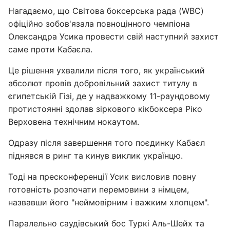
Нагадаємо, що Світова боксерська рада (WBC)
офіційно зобов'язала повноцінного чемпіона
Олександра Усика провести свій наступний захист
саме проти Кабаєла.
Це рішення ухвалили після того, як український
абсолют провів добровільний захист титулу в
єгипетській Гізі, де у надважкому 11-раундовому
протистоянні здолав зіркового кікбоксера Ріко
Верховена технічним нокаутом.
Одразу після завершення того поєдинку Кабаєл
піднявся в ринг та кинув виклик українцю.
Тоді на пресконференції Усик висловив повну
готовність розпочати перемовини з німцем,
назвавши його "неймовірним і важким хлопцем".
Паралельно саудівський бос Туркі Аль-Шейх та