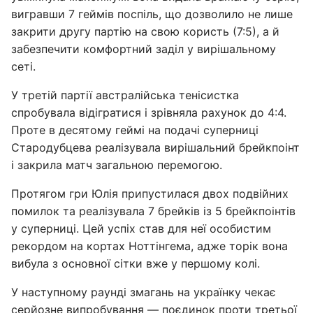
вигравши 7 геймів поспіль, що дозволило не лише
закрити другу партію на свою користь (7:5), а й
забезпечити комфортний заділ у вирішальному
сеті.
У третій партії австралійська тенісистка
спробувала відігратися і зрівняла рахунок до 4:4.
Проте в десятому геймі на подачі суперниці
Стародубцева реалізувала вирішальний брейкпоінт
і закрила матч загальною перемогою.
Протягом гри Юлія припустилася двох подвійних
помилок та реалізувала 7 брейків із 5 брейкпоінтів
у суперниці. Цей успіх став для неї особистим
рекордом на кортах Ноттінгема, адже торік вона
вибула з основної сітки вже у першому колі.
У наступному раунді змагань на українку чекає
серйозне випробування — поєдинок проти третьої