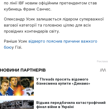
по лінії IBF новим офіційним претендентом став
кубинець Франк Санчес.
Олександр Усик залишається лідером суперважкої
вагової категорії та головною ціллю для всіх
провідних контендерів світу.
Раніше Усик
відверто пояснив причини важкого
бою
у Гізі.