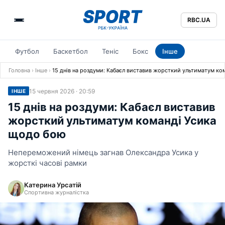
RBC.UA
Футбол
Баскетбол
Теніс
Бокс
Інше
Головна
›
Інше
›
15 днів на роздуми: Кабаєл виставив жорсткий ультиматум ко
15 червня 2026 · 20:59
ІНШЕ
15 днів на роздуми: Кабаєл виставив
жорсткий ультиматум команді Усика
щодо бою
Непереможений німець загнав Олександра Усика у
жорсткі часові рамки
Катерина Урсатій
Спортивна журналістка