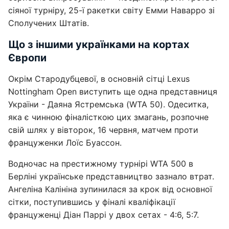
сіяної турніру, 25-ї ракетки світу Емми Наварро зі
Сполучених Штатів.
Що з іншими українками на кортах
Європи
Окрім Стародубцевої, в основній сітці Lexus
Nottingham Open виступить ще одна представниця
України - Даяна Ястремська (WTA 50). Одеситка,
яка є чинною фіналісткою цих змагань, розпочне
свій шлях у вівторок, 16 червня, матчем проти
француженки Лоїс Буассон.
Водночас на престижному турнірі WTA 500 в
Берліні українське представництво зазнало втрат.
Ангеліна Калініна зупинилася за крок від основної
сітки, поступившись у фіналі кваліфікації
француженці Діан Паррі у двох сетах - 4:6, 5:7.