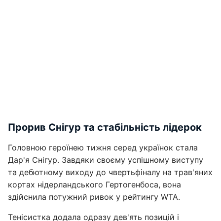
Прорив Снігур та стабільність лідерок
Головною героїнею тижня серед українок стала
Дар'я Снігур. Завдяки своєму успішному виступу
та дебютному виходу до чвертьфіналу на трав'яних
кортах нідерландського Гертогенбоса, вона
здійснила потужний ривок у рейтингу WTA.
Тенісистка додала одразу дев'ять позицій і