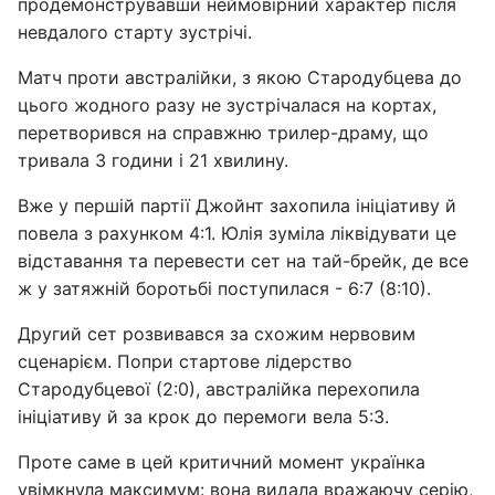
продемонструвавши неймовірний характер після
невдалого старту зустрічі.
Матч проти австралійки, з якою Стародубцева до
цього жодного разу не зустрічалася на кортах,
перетворився на справжню трилер-драму, що
тривала 3 години і 21 хвилину.
Вже у першій партії Джойнт захопила ініціативу й
повела з рахунком 4:1. Юлія зуміла ліквідувати це
відставання та перевести сет на тай-брейк, де все
ж у затяжній боротьбі поступилася - 6:7 (8:10).
Другий сет розвивався за схожим нервовим
сценарієм. Попри стартове лідерство
Стародубцевої (2:0), австралійка перехопила
ініціативу й за крок до перемоги вела 5:3.
Проте саме в цей критичний момент українка
увімкнула максимум: вона видала вражаючу серію,