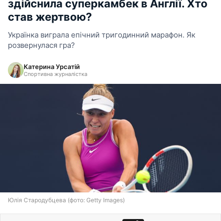
здійснила суперкамбек в Англії. Хто
став жертвою?
Українка виграла епічний тригодинний марафон. Як
розвернулася гра?
Катерина Урсатій
Спортивна журналістка
Юлія Стародубцева (фото: Getty Images)