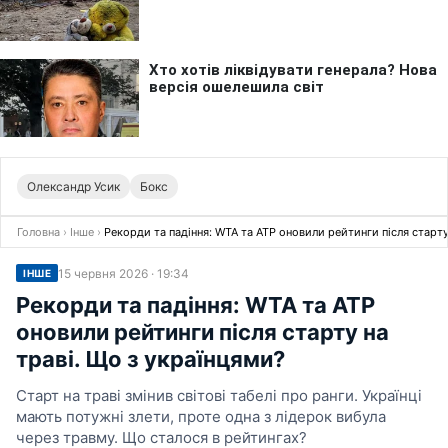
Олександр Усик
Бокс
Головна
›
Інше
›
Рекорди та падіння: WTA та ATP оновили рейтинги після старту
15 червня 2026 · 19:34
ІНШЕ
Рекорди та падіння: WTA та ATP
оновили рейтинги після старту на
траві. Що з українцями?
Старт на траві змінив світові табелі про ранги. Українці
мають потужні злети, проте одна з лідерок вибула
через травму. Що сталося в рейтингах?