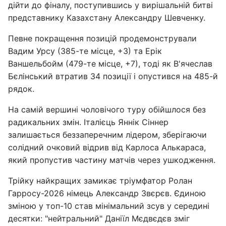
дійти до фіналу, поступившись у вирішальній битві
представнику Казахстану Александру Шевченку.
Певне покращення позицій продемонстрували
Вадим Урсу (385-те місце, +3) та Ерік
Ваншельбойм (479-те місце, +7), тоді як В'ячеслав
Бєлінський втратив 34 позиції і опустився на 485-й
рядок.
На самій вершині чоловічого туру обійшлося без
радикальних змін. Італієць Яннік Сіннер
залишається беззаперечним лідером, зберігаючи
солідний очковий відрив від Карлоса Алькараса,
який пропустив частину матчів через ушкодження.
Трійку найкращих замикає тріумфатор Ролан
Гарросу-2026 німець Александр Звєрєв. Єдиною
зміною у топ-10 став мінімальний зсув у середині
десятки: "нейтральний" Даніїл Мєдвєдєв зміг