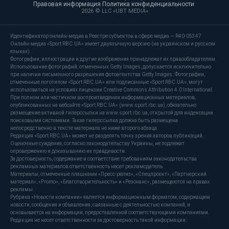
Правовая информация
·
Политика конфиденциальности
·
2026 © LLC «UBT MEDIA»
Идентификатор онлайн-медиа в Реестре субъектов в сфере медиа — R40-05347
Онлайн-медиа «Sport RBC.UA» имеет двуязычную версию (на украинском и русском
языках).
Фотографии, иллюстрации и другие изображения принадлежат их правообладателям.
Использование фотографий, отмеченных Getty Images, допускается исключительно
при наличии письменного разрешения фотоагентства Getty Images. Фотографии,
отмеченные логотипом «Sport RBC.UA» или подписанные «Sport RBC.UA», могут
использоваться на условиях лицензии Creative Commons Attribution 4.0 International.
При полном или частичном воспроизведении информационных материалов,
опубликованных на вебсайте «Sport RBC.UA» (www.sport.rbc.ua), обязательно
размещение активной гиперссылки на www.sport.rbc.ua, открытой для индексации
поисковыми системами. Такая гиперссылка должна быть размещена
непосредственно в тексте материала не ниже второго абзаца.
Редакция «Sport RBC.UA» может не разделять точку зрения авторов публикаций.
Оценочные суждения, согласно законодательству Украины, не подлежат
опровержению и доказыванию их правдивости.
За достоверность, содержание и соответствие требованиям законодательства
рекламных материалов ответственность несет рекламодатель.
Материалы, отмеченные плашками «Пресс-релиз», «Спецпроект», «Партнерский
материал», «Promo», «Благотворительность» и «Резонанс», размещаются на правах
рекламы.
Рубрика «Новости компании» является информационным форматом, содержащим
новости, сообщения и объявления, связанные с деятельностью компаний, и
основывается на информации, предоставленной соответствующими компаниями.
Редакция не несет ответственности за достоверность такой информации.