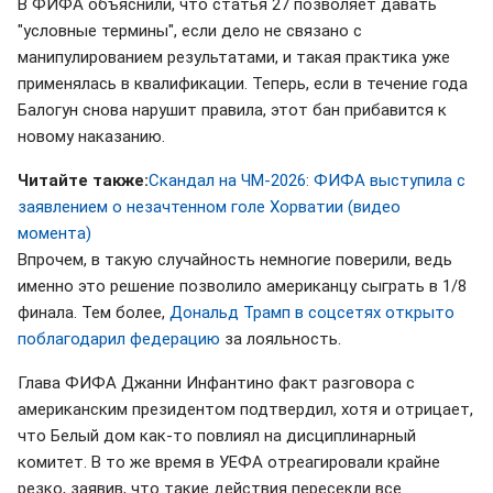
В ФИФА объяснили, что статья 27 позволяет давать
"условные термины", если дело не связано с
манипулированием результатами, и такая практика уже
применялась в квалификации. Теперь, если в течение года
Балогун снова нарушит правила, этот бан прибавится к
новому наказанию.
Читайте также:
Скандал на ЧМ-2026: ФИФА выступила с
заявлением о незачтенном голе Хорватии (видео
момента)
Впрочем, в такую случайность немногие поверили, ведь
именно это решение позволило американцу сыграть в 1/8
финала. Тем более,
Дональд Трамп в соцсетях открыто
поблагодарил федерацию
за лояльность.
Глава ФИФА Джанни Инфантино факт разговора с
американским президентом подтвердил, хотя и отрицает,
что Белый дом как-то повлиял на дисциплинарный
комитет. В то же время в УЕФА отреагировали крайне
резко, заявив, что такие действия пересекли все