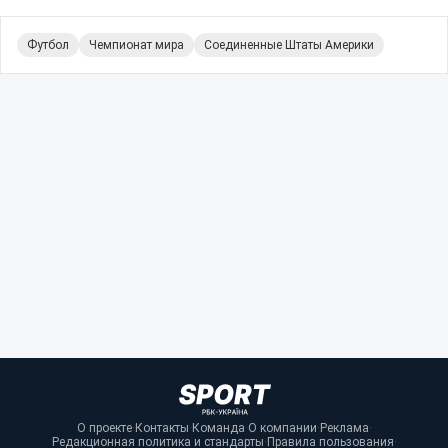
Футбол
Чемпионат мира
Соединенные Штаты Америки
О проекте
·
Контакты
·
Команда
·
О компании
·
Реклама
·
Редакционная политика и стандарты
·
Правила пользования
·