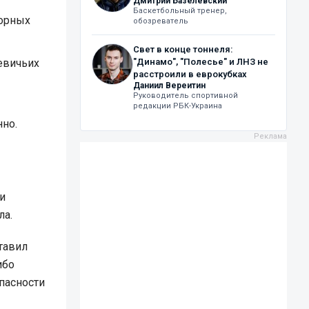
Дмитрий Базелевский
Баскетбольный тренер,
борных
обозреватель
Свет в конце тоннеля:
евичьих
"Динамо", "Полесье" и ЛНЗ не
расстроили в еврокубках
Даниил Вереитин
Руководитель спортивной
редакции РБК-Украина
но.
и
ла.
тавил
ибо
пасности