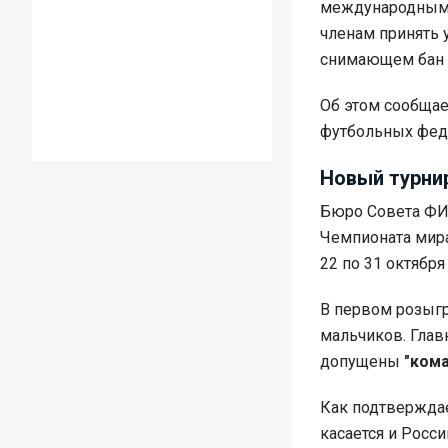
международным 
членам принять 
снимающем бан и
Об этом сообща
футбольных фед
Новый турни
Бюро Совета ФИ
Чемпионата мира 
22 по 31 октября
В первом розыг
мальчиков. Глав
допущены
"ком
Как подтверждае
касается и Росс