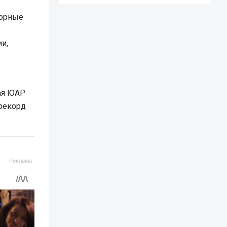
борные
и,
ная ЮАР
 рекорд