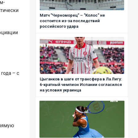
м-
атически
Матч "Черноморец" – "Колос" не
состоится из-за последствий
российского удара
оциации
года – с
Цыганков в шаге от трансфера в Ла Лигу:
6-кратный чемпион Испании согласился
на условия украинца
прямую