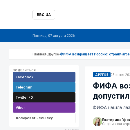
RBC.UA
Пятница, 07 августа 2026
Главная
›
Другое
›
ФИФА возвращает Россию: страну-агрес
ПОДЕЛИТЬСЯ
25 июня 202
ДРУГОЕ
Facebook
ФИФА воз
Telegram
допустил
Twitter / X
ФИФА нашла лаз
Viber
Копировать ссылку
Екатерина Урс
Спортивная жур