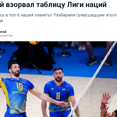
й взорвал таблицу Лиги наций
сь в топ-6 нашей планеты! Разбираем сумасшедшие итоги
ия
атий
налистка