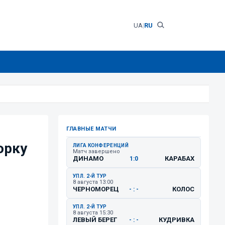
UA
|
RU
ГЛАВНЫЕ МАТЧИ
орку
ЛИГА КОНФЕРЕНЦИЙ
Матч завершено
ДИНАМО
КАРАБАХ
1:0
УПЛ. 2-Й ТУР
8 августа 13:00
ЧЕРНОМОРЕЦ
КОЛОС
- : -
УПЛ. 2-Й ТУР
8 августа 15:30
ЛЕВЫЙ БЕРЕГ
КУДРИВКА
- : -