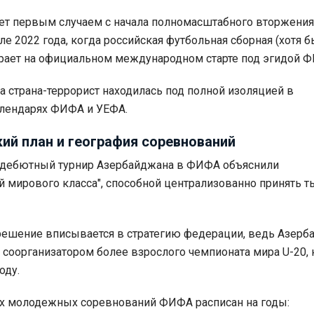
нет первым случаем с начала полномасштабного вторжения
е 2022 года, когда российская футбольная сборная (хотя б
рает на официальном международном старте под эгидой 
а страна-террорист находилась под полной изоляцией в
лендарях ФИФА и УЕФА.
ий план и география соревнований
 дебютный турнир Азербайджана в ФИФА объяснили
й мирового класса", способной централизованно принять т
 решение вписывается в стратегию федерации, ведь Азерб
 соорганизатором более взрослого чемпионата мира U-20,
оду.
х молодежных соревнований ФИФА расписан на годы: