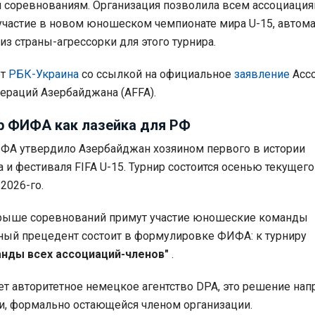
соревнованиям. Организация позволила всем ассоциация
участие в новом юношеском чемпионате мира U-15, автом
з страны-агрессорки для этого турнира.
ет
РБК-Украина
со ссылкой на официальное
заявление
Асс
ераций Азербайджана (AFFA).
р ФИФА как лазейка для РФ
ФА утвердило Азербайджан хозяином первого в истории
и фестиваля FIFA U-15. Турнир состоится осенью текущего 
 2026-го.
рыше соревнований примут участие юношеские команды
ный прецедент состоит в формулировке ФИФА: к турниру
анды всех ассоциаций-членов"
.
т авторитетное немецкое агентство DPA, это решение на
ии, формально остающейся членом организации.