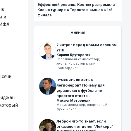
Эффектный реванш: Костюк разгромила
 в
Кис на турнире в Торонто и вышла в 1/8
финала
ы и
ФИФА.
МНЕНИЯ
7 интриг перед новым сезоном
УПЛ
Кирилл Круторогов
Спортивный комментатор,
журналист, автор книги
"Бомбардир"
ысячи
Отменить лимит на
легионеров? Почему для
украинского футбола нет
простого ответа
айджан
Михаил Метревели
 который
Медиаменеджер, спортивный
функционер
Леброн что-то знает, если
отказался от денег "Лейкерс"