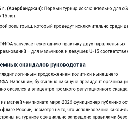
 г. (Азербайджан):
Первый турнир исключительно для с
 15 лет.
рой розыгрыш, который проведут исключительно среди д
ФИФА запускает ежегодную практику двух параллельных
ревнований – для мальчиков и девушек U-15 соответствен
темных скандалов руководства
глядит логичным продолжением политики нынешнего
ФА. Напомним, буквально накануне президент организаци
о оказался в эпицентре громкого репутационного сканда
 из матчей чемпионата мира-2026 функционер публично ос
 флаге России, несмотря на то, что использование какой-л
страны на турнире официально запрещено правилами безо