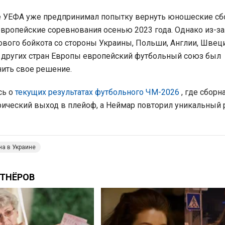
е УЕФА уже предпринимал попытку вернуть юношеские с
 европейские соревнования осенью 2023 года. Однако из-за
ового бойкота со стороны Украины, Польши, Англии, Швеци
 других стран Европы европейский футбольный союз был
ить свое решение.
сь о
текущих результатах футбольного ЧМ-2026
, где сбор
ический выход в плейоф, а Неймар повторил уникальный
на в Украине