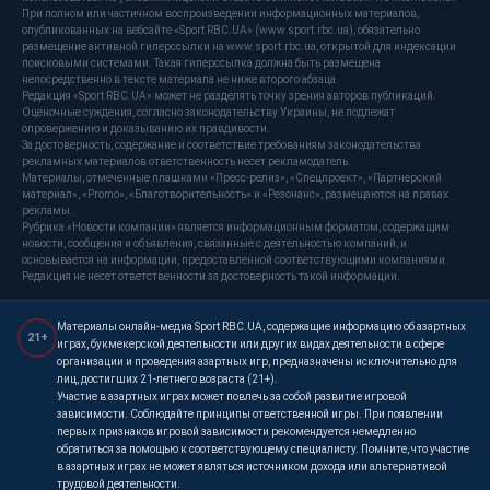
При полном или частичном воспроизведении информационных материалов,
опубликованных на вебсайте «Sport RBC.UA» (www.sport.rbc.ua), обязательно
размещение активной гиперссылки на www.sport.rbc.ua, открытой для индексации
поисковыми системами. Такая гиперссылка должна быть размещена
непосредственно в тексте материала не ниже второго абзаца.
Редакция «Sport RBC.UA» может не разделять точку зрения авторов публикаций.
Оценочные суждения, согласно законодательству Украины, не подлежат
опровержению и доказыванию их правдивости.
За достоверность, содержание и соответствие требованиям законодательства
рекламных материалов ответственность несет рекламодатель.
Материалы, отмеченные плашками «Пресс-релиз», «Спецпроект», «Партнерский
материал», «Promo», «Благотворительность» и «Резонанс», размещаются на правах
рекламы.
Рубрика «Новости компании» является информационным форматом, содержащим
новости, сообщения и объявления, связанные с деятельностью компаний, и
основывается на информации, предоставленной соответствующими компаниями.
Редакция не несет ответственности за достоверность такой информации.
Материалы онлайн-медиа Sport RBC.UA, содержащие информацию об азартных
21+
играх, букмекерской деятельности или других видах деятельности в сфере
организации и проведения азартных игр, предназначены исключительно для
лиц, достигших 21-летнего возраста (21+).
Участие в азартных играх может повлечь за собой развитие игровой
зависимости. Соблюдайте принципы ответственной игры. При появлении
первых признаков игровой зависимости рекомендуется немедленно
обратиться за помощью к соответствующему специалисту. Помните, что участие
в азартных играх не может являться источником дохода или альтернативой
трудовой деятельности.