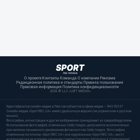
О проекте
·
Контакты
·
Команда
·
О компании
·
Реклама
·
Редакционная политика и стандарты
·
Правила пользования
·
Правовая информация
·
Политика конфиденциальности
·
2026 © LLC «UBT MEDIA»
Идентификатор онлайн-медиа в Реестре субъектов в сфере медиа — R40-05347
Онлайн-медиа «Sport RBC.UA» имеет двуязычную версию (на украинском и русском
языках).
Фотографии, иллюстрации и другие изображения принадлежат их правообладателям.
Использование фотографий, отмеченных Getty Images, допускается исключительно
при наличии письменного разрешения фотоагентства Getty Images. Фотографии,
отмеченные логотипом «Sport RBC.UA» или подписанные «Sport RBC.UA», могут
использоваться на условиях лицензии Creative Commons Attribution 4.0 International.