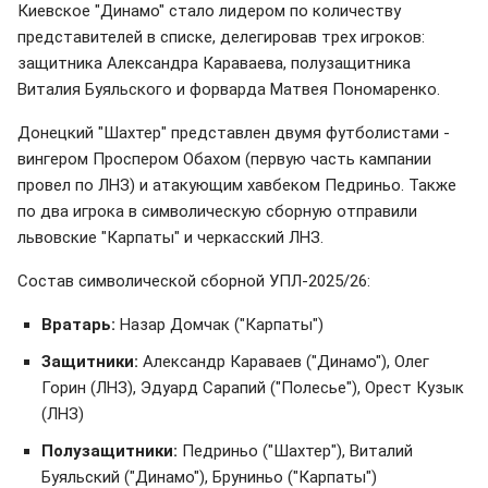
Киевское "Динамо" стало лидером по количеству
представителей в списке, делегировав трех игроков:
защитника Александра Караваева, полузащитника
Виталия Буяльского и форварда Матвея Пономаренко.
Донецкий "Шахтер" представлен двумя футболистами -
вингером Проспером Обахом (первую часть кампании
провел по ЛНЗ) и атакующим хавбеком Педриньо. Также
по два игрока в символическую сборную отправили
львовские "Карпаты" и черкасский ЛНЗ.
Состав символической сборной УПЛ-2025/26:
Вратарь:
Назар Домчак ("Карпаты")
Защитники:
Александр Караваев ("Динамо"), Олег
Горин (ЛНЗ), Эдуард Сарапий ("Полесье"), Орест Кузык
(ЛНЗ)
Полузащитники:
Педриньо ("Шахтер"), Виталий
Буяльский ("Динамо"), Бруниньо ("Карпаты")