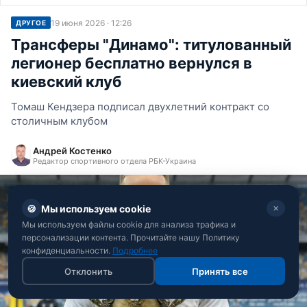
19 июня 2026 · 12:26
ДРУГОЕ
Трансферы "Динамо": титулованный
легионер бесплатно вернулся в
киевский клуб
Томаш Кендзера подписал двухлетний контракт со
столичным клубом
Андрей Костенко
Редактор спортивного отдела РБК-Украина
🍪
Мы используем cookie
✕
Мы используем файлы cookie для анализа трафика и
персонализации контента. Прочитайте нашу Политику
конфиденциальности.
Подробнее
Отклонить
Принять все