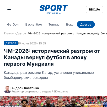
RBC.UA
Футбол
Баскетбол
Теннис
Бокс
Другое
Главная
›
Другое
›
ЧМ-2026: исторический разгром от Канады вернул футбол 
19 июня 2026 · 15:55
ДРУГОЕ
ЧМ-2026: исторический разгром от
Канады вернул футбол в эпоху
первого Мундиаля
Канадцы разгромили Катар, установив уникальные
бомбардирские рекорды
Андрей Костенко
Редактор спортивного отдела РБК-Украина