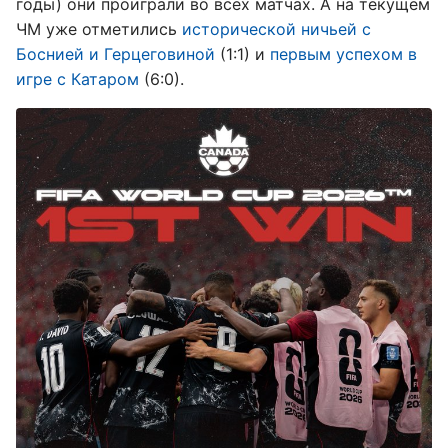
годы) они проиграли во всех матчах. А на текущем
ЧМ уже отметились
исторической ничьей с
Боснией и Герцеговиной
(1:1) и
первым успехом в
игре с Катаром
(6:0).