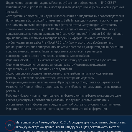
Идентификатор онлайн-медиа в Реестре субъектов в сфере медиа — R40-05347
Онлайн-медиа «Sport RBC.UA» имеет двуязычную версию (на украинском и русском
языках).
Фотографии, иллюстрации и другие изображения принадлежат их правообладателям.
Использование фотографий, отмеченных Getty Images, допускается исключительно
при наличии письменного разрешения фотоагентства Getty Images. Фотографии,
отмеченные логотипом «Sport RBC.UA» или подписанные «Sport RBC.UA», могут
использоваться на условиях лицензии Creative Commons Attribution 4.0 International.
При полном или частичном воспроизведении информационных материалов,
опубликованных на вебсайте «Sport RBC.UA» (www.sport.rbc.ua), обязательно
размещение активной гиперссылки на www.sport.rbc.ua, открытой для индексации
поисковыми системами. Такая гиперссылка должна быть размещена
непосредственно в тексте материала не ниже второго абзаца.
Редакция «Sport RBC.UA» может не разделять точку зрения авторов публикаций.
Оценочные суждения, согласно законодательству Украины, не подлежат
опровержению и доказыванию их правдивости.
За достоверность, содержание и соответствие требованиям законодательства
рекламных материалов ответственность несет рекламодатель.
Материалы, отмеченные плашками «Пресс-релиз», «Спецпроект», «Партнерский
материал», «Promo», «Благотворительность» и «Резонанс», размещаются на правах
рекламы.
Рубрика «Новости компании» является информационным форматом, содержащим
новости, сообщения и объявления, связанные с деятельностью компаний, и
основывается на информации, предоставленной соответствующими компаниями.
Редакция не несет ответственности за достоверность такой информации.
Материалы онлайн-медиа Sport RBC.UA, содержащие информацию об азартных
21+
играх, букмекерской деятельности или других видах деятельности в сфере
организации и проведения азартных игр, предназначены исключительно для