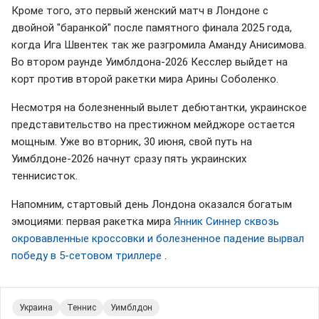
Кроме того, это первый женский матч в Лондоне с
двойной "баранкой" после памятного финала 2025 года,
когда Ига Швентек так же разгромила Аманду Анисимова.
Во втором раунде Уимблдона-2026 Кесслер выйдет на
корт против второй ракетки мира Арины Соболенко.
Несмотря на болезненный вылет дебютантки, украинское
представительство на престижном мейджоре остается
мощным. Уже во вторник, 30 июня, свой путь на
Уимблдоне-2026 начнут сразу пять украинских
теннисисток.
Напомним, стартовый день Лондона оказался богатым
эмоциями: первая ракетка мира
Янник Синнер сквозь
окровавленные кроссовки и болезненное падение вырвал
победу в 5-сетовом триллере
.
Украина
Теннис
Уимблдон