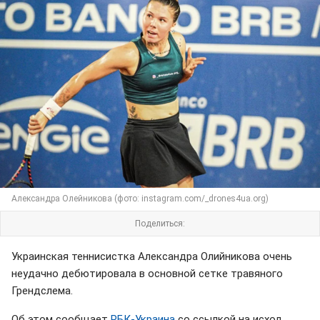
Александра Олейникова (фото: instagram.com/_drones4ua.org)
Поделиться:
Украинская теннисистка Александра Олийникова очень
неудачно дебютировала в основной сетке травяного
Грендслема.
Об этом сообщает
РБК-Украина
со ссылкой на исход