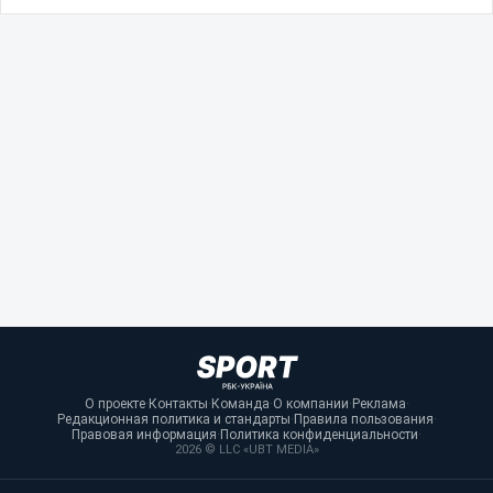
О проекте
·
Контакты
·
Команда
·
О компании
·
Реклама
·
Редакционная политика и стандарты
·
Правила пользования
·
Правовая информация
·
Политика конфиденциальности
·
2026 © LLC «UBT MEDIA»