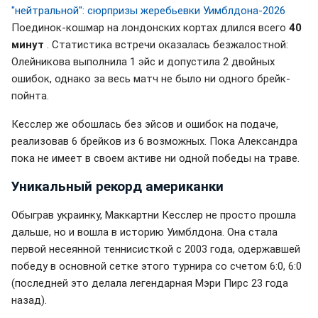
"нейтральной": сюрпризы жеребьевки Уимблдона-2026
Поединок-кошмар на лондонских кортах длился всего
40
минут
. Статистика встречи оказалась безжалостной:
Олейникова выполнила 1 эйс и допустила 2 двойных
ошибок, однако за весь матч не было ни одного брейк-
пойнта.
Кесслер же обошлась без эйсов и ошибок на подаче,
реализовав 6 брейков из 6 возможных. Пока Александра
пока не имеет в своем активе ни одной победы на траве.
Уникальный рекорд американки
Обыграв украинку, Маккартни Кесслер не просто прошла
дальше, но и вошла в историю Уимблдона. Она стала
первой несеянной теннисисткой с 2003 года, одержавшей
победу в основной сетке этого турнира со счетом 6:0, 6:0
(последней это делала легендарная Мэри Пирс 23 года
назад).