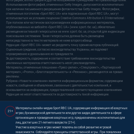
Фотографии, иллюстрации и другие изображения принадлежат их правообладателям.
Использование фотографий, отмеченных Getty Images, допускается исключительно
при наличии письменного разрешения фотоагентства Getty Images. Фотографии,
отмеченные логотипом «Sport RBC.UA» или подписанные «Sport RBC.UA», могут
использоваться на условиях лицензии Creative Commons Attribution 4.0 International.
При полном или частичном воспроизведении информационных материалов,
опубликованных на вебсайте «Sport RBC.UA» (www.sport.rbc.ua), обязательно
размещение активной гиперссылки на www.sport.rbc.ua, открытой для индексации
поисковыми системами. Такая гиперссылка должна быть размещена
непосредственно в тексте материала не ниже второго абзаца.
Редакция «Sport RBC.UA» может не разделять точку зрения авторов публикаций.
Оценочные суждения, согласно законодательству Украины, не подлежат
опровержению и доказыванию их правдивости.
За достоверность, содержание и соответствие требованиям законодательства
рекламных материалов ответственность несет рекламодатель.
Материалы, отмеченные плашками «Пресс-релиз», «Спецпроект», «Партнерский
материал», «Promo», «Благотворительность» и «Резонанс», размещаются на правах
рекламы.
Рубрика «Новости компании» является информационным форматом, содержащим
новости, сообщения и объявления, связанные с деятельностью компаний, и
основывается на информации, предоставленной соответствующими компаниями.
Редакция не несет ответственности за достоверность такой информации.
Материалы онлайн-медиа Sport RBC.UA, содержащие информацию об азартных
21+
играх, букмекерской деятельности или других видах деятельности в сфере
организации и проведения азартных игр, предназначены исключительно для
лиц, достигших 21-летнего возраста (21+).
Участие в азартных играх может повлечь за собой развитие игровой
зависимости. Соблюдайте принципы ответственной игры. При появлении