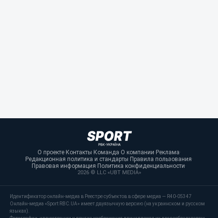
О проекте
·
Контакты
·
Команда
·
О компании
·
Реклама
·
Редакционная политика и стандарты
·
Правила пользования
·
Правовая информация
·
Политика конфиденциальности
·
2026 © LLC «UBT MEDIA»
Идентификатор онлайн-медиа в Реестре субъектов в сфере медиа — R40-05347
Онлайн-медиа «Sport RBC.UA» имеет двуязычную версию (на украинском и русском
языках).