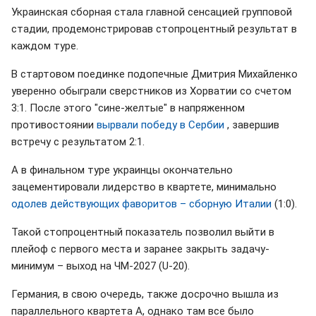
Украинская сборная стала главной сенсацией групповой
стадии, продемонстрировав стопроцентный результат в
каждом туре.
В стартовом поединке подопечные Дмитрия Михайленко
уверенно обыграли сверстников из Хорватии со счетом
3:1. После этого "сине-желтые" в напряженном
противостоянии
вырвали победу в Сербии
, завершив
встречу с результатом 2:1.
А в финальном туре украинцы окончательно
зацементировали лидерство в квартете, минимально
одолев действующих фаворитов – сборную Италии
(1:0).
Такой стопроцентный показатель позволил выйти в
плейоф с первого места и заранее закрыть задачу-
минимум – выход на ЧМ-2027 (U-20).
Германия, в свою очередь, также досрочно вышла из
параллельного квартета А, однако там все было