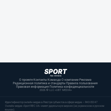
О проекте
·
Контакты
·
Команда
·
О компании
·
Реклама
·
Редакционная политика и стандарты
·
Правила пользования
·
Правовая информация
·
Политика конфиденциальности
·
2026 © LLC «UBT MEDIA»
Идентификатор онлайн-медиа в Реестре субъектов в сфере медиа — R40-05347
Онлайн-медиа «Sport RBC.UA» имеет двуязычную версию (на украинском и русском
языках).