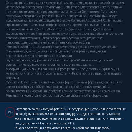
Фотографии, иллюстрации и другие изображения принадлежат их правообладателям.
Использование фотографий, отмеченных Getty Images, допускается исключительно
при наличии письменного разрешения фотоагентства Getty Images. Фотографии,
отмеченные логотипом «Sport RBC.UA» или подписанные «Sport RBC.UA», могут
использоваться на условиях лицензии Creative Commons Attribution 4.0 International.
При полном или частичном воспроизведении информационных материалов,
опубликованных на вебсайте «Sport RBC.UA» (www.sport.rbc.ua), обязательно
размещение активной гиперссылки на www.sport.rbc.ua, открытой для индексации
поисковыми системами. Такая гиперссылка должна быть размещена
непосредственно в тексте материала не ниже второго абзаца.
Редакция «Sport RBC.UA» может не разделять точку зрения авторов публикаций.
Оценочные суждения, согласно законодательству Украины, не подлежат
опровержению и доказыванию их правдивости.
За достоверность, содержание и соответствие требованиям законодательства
рекламных материалов ответственность несет рекламодатель.
Материалы, отмеченные плашками «Пресс-релиз», «Спецпроект», «Партнерский
материал», «Promo», «Благотворительность» и «Резонанс», размещаются на правах
рекламы.
Рубрика «Новости компании» является информационным форматом, содержащим
новости, сообщения и объявления, связанные с деятельностью компаний, и
основывается на информации, предоставленной соответствующими компаниями.
Редакция не несет ответственности за достоверность такой информации.
Материалы онлайн-медиа Sport RBC.UA, содержащие информацию об азартных
21+
играх, букмекерской деятельности или других видах деятельности в сфере
организации и проведения азартных игр, предназначены исключительно для
лиц, достигших 21-летнего возраста (21+).
Участие в азартных играх может повлечь за собой развитие игровой