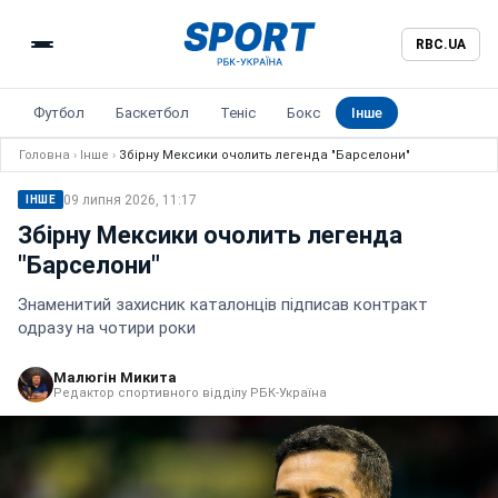
RBC.UA
Футбол
Баскетбол
Теніс
Бокс
Інше
Головна
›
Інше
›
Збірну Мексики очолить легенда "Барселони"
09 липня 2026, 11:17
ІНШЕ
Збірну Мексики очолить легенда
"Барселони"
Знаменитий захисник каталонців підписав контракт
одразу на чотири роки
Малюгін Микита
Редактор спортивного відділу РБК-Україна