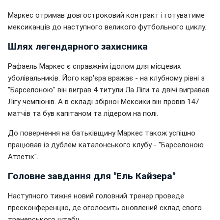
Маркес отримав довгостроковий контракт і готуватиме
мексиканців до наступного великого футбольного циклу.
Шлях легендарного захисника
Рафаель Маркес є справжнім ідолом для місцевих
уболівальників. Його кар'єра вражає - на клубному рівні з
"Барселоною" він виграв 4 титули Ла Ліги та двічі вигравав
Лігу чемпіонів. А в складі збірної Мексики він провів 147
матчів та був капітаном та лідером на полі.
До повернення на батьківщину Маркес також успішно
працював із дублем каталонського клубу - "Барселоною
Атлетік".
Головне завдання для "Ель Кайзера"
Наступного тижня новий головний тренер проведе
пресконференцію, де оголосить оновлений склад свого
тренерського штабу.