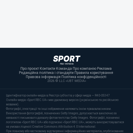
Про проєкт
·
Контакти
·
Команда
·
Про компанію
·
Реклама
·
Редакційна політика і стандарти
·
Правила користування
·
Правова інформація
·
Політика конфіденційності
·
2026 © LLC «UBT MEDIA»
Ідентифікатор онлайн-медіа в Реєстрі суб’єктів у сфері медіа — R40-05347
Онлайн-медіа «Sport RBC.UA» має двомовну версію (українською та російською
мовами).
Фотографії, ілюстрації та інші зображення належать їхнім правовласникам.
Використання фотографій, позначених Getty Images, допускається виключно за
наявності письмового дозволу фотоагентства Getty Images. Фотографії, позначені
логотипом «Sport RBC.UA» або підписані «Sport RBC.UA», можуть використовуватися
на умовах ліцензії Creative Commons Attribution 4.0 International.
При повному або частковому відтворенні інформаційних матеріалів, опублікованих