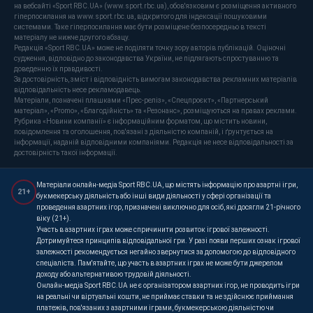
на вебсайті «Sport RBC.UA» (www.sport.rbc.ua), обов'язковим є розміщення активного
гіперпосилання на www.sport.rbc.ua, відкритого для індексації пошуковими
системами. Таке гіперпосилання має бути розміщене безпосередньо в тексті
матеріалу не нижче другого абзацу.
Редакція «Sport RBC.UA» може не поділяти точку зору авторів публікацій. Оціночні
судження, відповідно до законодавства України, не підлягають спростуванню та
доведенню їх правдивості.
За достовірність, зміст і відповідність вимогам законодавства рекламних матеріалів
відповідальність несе рекламодавець.
Матеріали, позначені плашками «Прес-реліз», «Спецпроєкт», «Партнерський
матеріал», «Promo», «Благодійність» та «Резонанс», розміщуються на правах реклами.
Рубрика «Новини компанії» є інформаційним форматом, що містить новини,
повідомлення та оголошення, пов'язані з діяльністю компаній, і ґрунтується на
інформації, наданій відповідними компаніями. Редакція не несе відповідальності за
достовірність такої інформації.
Матеріали онлайн-медіа Sport RBC.UA, що містять інформацію про азартні ігри,
21+
букмекерську діяльність або інші види діяльності у сфері організації та
проведення азартних ігор, призначені виключно для осіб, які досягли 21-річного
віку (21+).
Участь в азартних іграх може спричинити розвиток ігрової залежності.
Дотримуйтеся принципів відповідальної гри. У разі появи перших ознак ігрової
залежності рекомендується негайно звернутися за допомогою до відповідного
спеціаліста. Пам'ятайте, що участь в азартних іграх не може бути джерелом
доходу або альтернативою трудовій діяльності.
Онлайн-медіа Sport RBC.UA не є організатором азартних ігор, не проводить ігри
на реальні чи віртуальні кошти, не приймає ставки та не здійснює приймання
платежів, пов'язаних з азартними іграми, букмекерською діяльністю чи