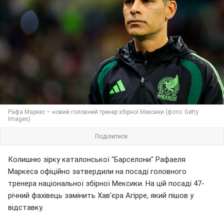
Рафа Маркес – новий головний тренер збірної Мексики (фото: Getty
Images)
Поділитися:
Колишню зірку каталонської "Барселони" Рафаеля
Маркеса офіційно затвердили на посаді головного
тренера національної збірної Мексики. На цій посаді 47-
річний фахівець замінить Хав'єра Агірре, який пішов у
відставку.