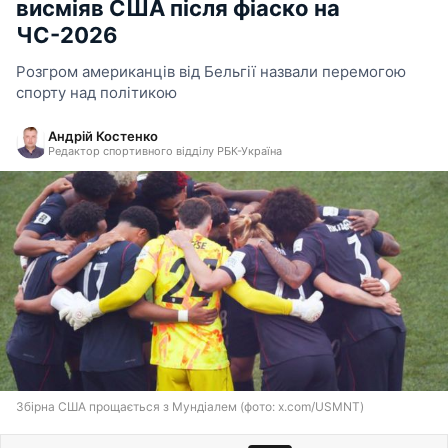
висміяв США після фіаско на
ЧС-2026
Розгром американців від Бельгії назвали перемогою
спорту над політикою
Андрій Костенко
Редактор спортивного відділу РБК-Україна
Збірна США прощається з Мундіалем (фото: x.com/USMNT)