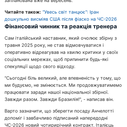
запланована вже на вересень.
Читайте також:
"Увесь світ танцює": Іран
дошкульно висміяв США після фіаско на ЧС-2026
Фінансовий чинник та реакція тренера
Сам італійський наставник, який очолює збірну з
травня 2025 року, не став відмовчуватися і
оперативно відреагував на хвилю критики у своїх
соціальних мережах, щоб припинити будь-які
спекуляції щодо свого відходу.
"Сьогодні біль великий, але впевненість у тому, що
ми будуємо, не змінюється. Ми продовжуватимемо
працювати заради нашої національної збірної.
Завжди разом. Завжди Бразилія!", - написав він.
Варто зазначити, що зберегти посаду Анчелотті
допоміг і завбачливо підписаний напередодні
ЧС-2026 новий чотирирічний контракт. Італієць