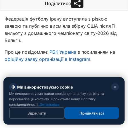
Поділитися
Федерація футболу Ірану виступила з різкою
заявою та публічно висміяла збірну США після її
вильоту з домашнього чемпіонату світу-2026 від
Бельгії.
Про це повідомляє
РБК-Україна
з посиланням на
офіційну заяву організації в Instagram
.
🍪
Ми використовуємо cookie
✕
Ми використовуємо файли cookie для аналізу трафіку та
персоналізації контенту. Прочитайте нашу Політику
конфіденційності.
Детальніше
Відхилити
Прийняти всі