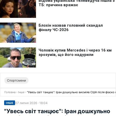
Спортсмени
Головна
›
Інше
›
"Увесь світ танцює": Іран дошкульно висміяв США після фіаско
07 липня 2026 · 18:04
ІНШЕ
"Увесь світ танцює": Іран дошкульно