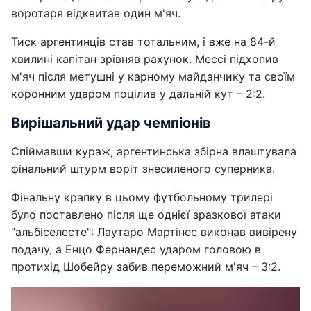
воротаря відквитав один м'яч.
Тиск аргентинців став тотальним, і вже на 84-й
хвилині капітан зрівняв рахунок. Мессі підхопив
м'яч після метушні у карному майданчику та своїм
коронним ударом поцілив у дальній кут – 2:2.
Вирішальний удар чемпіонів
Спіймавши кураж, аргентинська збірна влаштувала
фінальний штурм воріт знесиленого суперника.
Фінальну крапку в цьому футбольному трилері
було поставлено після ще однієї зразкової атаки
"альбіселесте": Лаутаро Мартінес виконав вивірену
подачу, а Енцо Фернандес ударом головою в
протихід Шобейру забив переможний м'яч – 3:2.