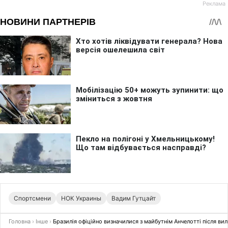
Спортсмени
НОК Украины
Вадим Гутцайт
Головна
›
Інше
›
Бразилія офіційно визначилися з майбутнім Анчелотті після ви