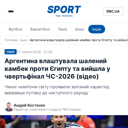
RBC.UA
Футбол
Баскетбол
Теніс
Бокс
Інше
Головна
›
Інше
›
Аргентина влаштувала шалений камбек проти Єгипту та вийшла
07 липня 2026 · 21:09
ІНШЕ
Аргентина влаштувала шалений
камбек проти Єгипту та вийшла у
чвертьфінал ЧС-2026 (відео)
Чинні чемпіони світу проявили залізний характер,
вирвавши путівку до наступного раунду
Андрій Костенко
Редактор спортивного відділу РБК-Україна