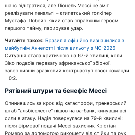
шанс відігратися, але Ліонель Мессі не зміг
реалізувати пенальті – єгипетський голкіпер
Мустафа Шобейр, який став справжнім героєм
першого тайму, парирував удар.
Читайте також:
Бразилія офіційно визначилися з
майбутнім Анчелотті після вильоту з ЧС-2026
Ситуація стала критичною на 67-й хвилині, коли
Зіко подвоїв перевагу африканської збірної,
завершивши зразковий контрнаступ своєї команди
– 0:2.
Рятівний штурм та бенефіс Мессі
Опинившись за крок від катастрофи, тренерський
штаб "альбіселесте" пішов на ва-банк, кинувши всі
сили в атаку. Надія повернулася на 79-й хвилині:
після фірмової подачі Мессі захисник Крістіан
Ромеро за допомогою рикошету від стійки та рук