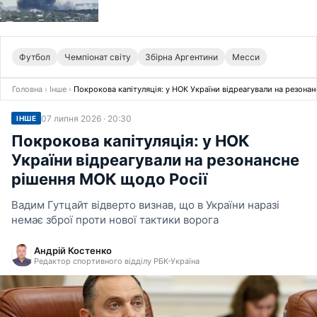
Футбол
Чемпіонат світу
Збірна Аргентини
Месси
Головна
›
Інше
›
Покрокова капітуляція: у НОК України відреагували на резона
07 липня 2026 · 20:30
ІНШЕ
Покрокова капітуляція: у НОК
України відреагували на резонансне
рішення МОК щодо Росії
Вадим Гутцайт відверто визнав, що в України наразі
немає зброї проти нової тактики ворога
Андрій Костенко
Редактор спортивного відділу РБК-Україна