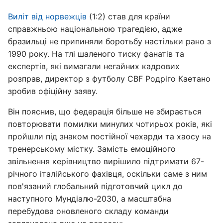
Виліт від норвежців
(1:2) став для країни
справжньою національною трагедією, адже
бразильці не припиняли боротьбу настільки рано з
1990 року. На тлі шаленого тиску фанатів та
експертів, які вимагали негайних кадрових
розправ, директор з футболу CBF Родріго Каетано
зробив офіційну заяву.
Він пояснив, що федерація більше не збирається
повторювати помилки минулих чотирьох років, які
пройшли під знаком постійної чехарди та хаосу на
тренерському містку. Замість емоційного
звільнення керівництво вирішило підтримати 67-
річного італійського фахівця, оскільки саме з ним
пов'язаний глобальний підготовчий цикл до
наступного Мундіалю-2030, а масштабна
перебудова оновленого складу команди