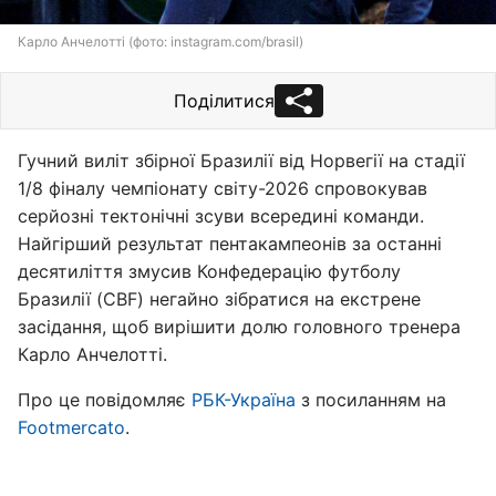
Карло Анчелотті (фото: instagram.com/brasil)
Поділитися
Гучний виліт збірної Бразилії від Норвегії на стадії
1/8 фіналу чемпіонату світу-2026 спровокував
серйозні тектонічні зсуви всередині команди.
Найгірший результат пентакампеонів за останні
десятиліття змусив Конфедерацію футболу
Бразилії (CBF) негайно зібратися на екстрене
засідання, щоб вирішити долю головного тренера
Карло Анчелотті.
Про це повідомляє
РБК-Україна
з посиланням на
Footmercato
.