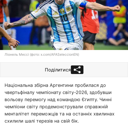
Ліонель Мессі (фото: x.com/AFASeleccionEN)
Поділитися
Національна збірна Аргентини пробилася до
чвертьфіналу чемпіонату світу-2026, здобувши
вольову перемогу над командою Єгипту. Чинні
чемпіони світу продемонстрували справжній
менталітет переможців та на останніх хвилинах
схилили шалі терезів на свій бік.