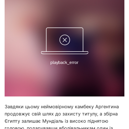
Завдяки цьому неймовірному камбеку Аргентина
продовжує свій шлях до захисту титулу, а збірна
Єгипту залишає Мундіаль із високо піднятою
головою, подарувавши вболівальникам один із