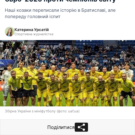
Наші козаки переписали історію в Братиславі, але
попереду головний іспит
Катерина Урсатій
Спортивна журналістка
Збірна України з мініфутболу (фото: uaf.ua)
Поділитися