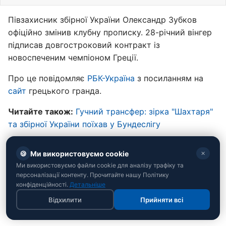
Півзахисник збірної України Олександр Зубков
офіційно змінив клубну прописку. 28-річний вінгер
підписав довгостроковий контракт із
новоспеченим чемпіоном Греції.
Про це повідомляє
РБК-Україна
з посиланням на
сайт
грецького гранда.
Читайте також:
Гучний трансфер: зірка "Шахтаря"
та збірної України поїхав у Бундеслігу
🍪
Ми використовуємо cookie
✕
Ми використовуємо файли cookie для аналізу трафіку та
персоналізації контенту. Прочитайте нашу Політику
конфіденційності.
Детальніше
Відхилити
Прийняти всі