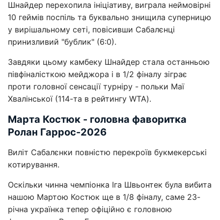
Шнайдер перехопила ініціативу, виграла неймовірні
10 геймів поспіль та буквально знищила суперницю
у вирішальному сеті, повісивши Сабалєнці
принизливий "бублик" (6:0).
Завдяки цьому камбеку Шнайдер стала останньою
півфіналісткою мейджора і в 1/2 фіналу зіграє
проти головної сенсації турніру - польки Маї
Хвалінської (114-та в рейтингу WTA).
Марта Костюк - головна фаворитка
Ролан Гаррос-2026
Виліт Сабалєнки повністю перекроїв букмекерські
котирування.
Оскільки чинна чемпіонка Іга Швьонтек була вибита
нашою Мартою Костюк ще в 1/8 фіналу, саме 23-
річна українка тепер офіційно є головною