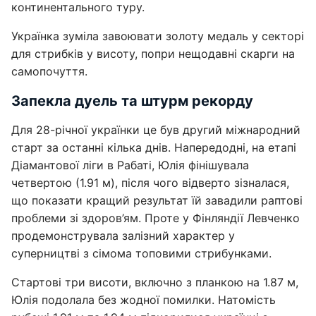
континентального туру.
Українка зуміла завоювати золоту медаль у секторі
для стрибків у висоту, попри нещодавні скарги на
самопочуття.
Запекла дуель та штурм рекорду
Для 28-річної українки це був другий міжнародний
старт за останні кілька днів. Напередодні, на етапі
Діамантової ліги в Рабаті, Юлія фінішувала
четвертою (1.91 м), після чого відверто зізналася,
що показати кращий результат їй завадили раптові
проблеми зі здоров’ям. Проте у Фінляндії Левченко
продемонструвала залізний характер у
суперництві з сімома топовими стрибунками.
Стартові три висоти, включно з планкою на 1.87 м,
Юлія подолала без жодної помилки. Натомість