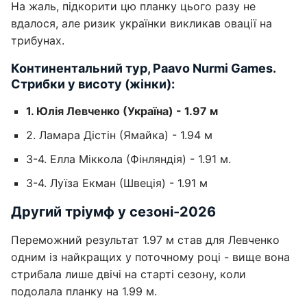
На жаль, підкорити цю планку цього разу не
вдалося, але ризик українки викликав овації на
трибунах.
Континентальний тур, Paavo Nurmi Games.
Стрибки у висоту (жінки):
1. Юлія Левченко (Україна) - 1.97 м
2. Ламара Дістін (Ямайка) - 1.94 м
3-4. Елла Міккола (Фінляндія) - 1.91 м.
3-4. Луїза Екман (Швеція) - 1.91 м
Другий тріумф у сезоні-2026
Переможний результат 1.97 м став для Левченко
одним із найкращих у поточному році - вище вона
стрибала лише двічі на старті сезону, коли
подолала планку на 1.99 м.