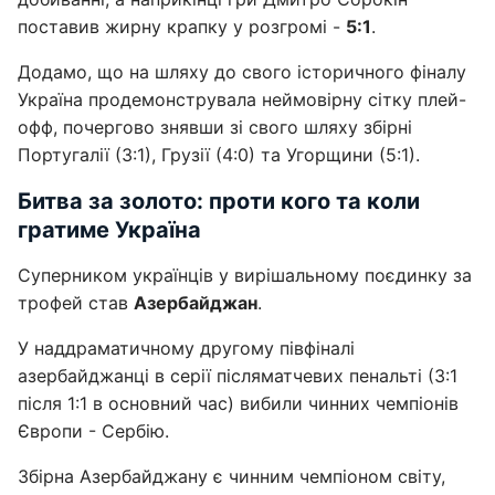
поставив жирну крапку у розгромі -
5:1
.
Додамо, що на шляху до свого історичного фіналу
Україна продемонструвала неймовірну сітку плей-
офф, почергово знявши зі свого шляху збірні
Португалії (3:1), Грузії (4:0) та Угорщини (5:1).
Битва за золото: проти кого та коли
гратиме Україна
Суперником українців у вирішальному поєдинку за
трофей став
Азербайджан
.
У наддраматичному другому півфіналі
азербайджанці в серії післяматчевих пенальті (3:1
після 1:1 в основний час) вибили чинних чемпіонів
Європи - Сербію.
Збірна Азербайджану є чинним чемпіоном світу,