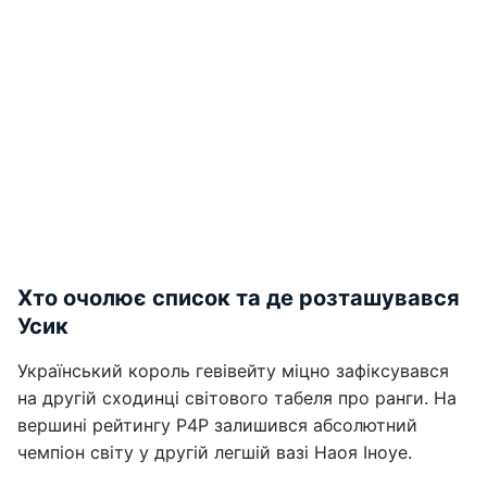
Хто очолює список та де розташувався
Усик
Український король гевівейту міцно зафіксувався
на другій сходинці світового табеля про ранги. На
вершині рейтингу P4P залишився абсолютний
чемпіон світу у другій легшій вазі Наоя Іноуе.