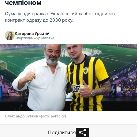
чемпіоном
Сума угоди вражає. Український хавбек підписав
контракт одразу до 2030 року.
Катерина Урсатій
Спортивна журналістка
Олександр Зубков (фото: aekfc.gr)
Поділитися