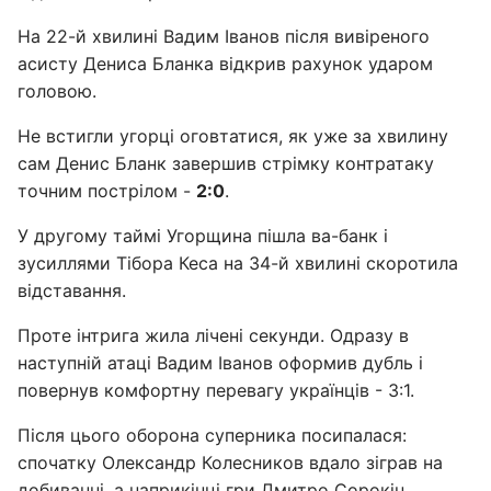
На 22-й хвилині Вадим Іванов після вивіреного
асисту Дениса Бланка відкрив рахунок ударом
головою.
Не встигли угорці оговтатися, як уже за хвилину
сам Денис Бланк завершив стрімку контратаку
точним пострілом -
2:0
.
У другому таймі Угорщина пішла ва-банк і
зусиллями Тібора Кеса на 34-й хвилині скоротила
відставання.
Проте інтрига жила лічені секунди. Одразу в
наступній атаці Вадим Іванов оформив дубль і
повернув комфортну перевагу українців - 3:1.
Після цього оборона суперника посипалася:
спочатку Олександр Колесников вдало зіграв на
добиванні, а наприкінці гри Дмитро Сорокін