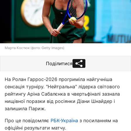
Марта Костюк (фото: Getty Images)
Поділитися
На Ролан Гаррос-2026 прогриміла найгучніша
сенсація турніру. "Нейтральна" лідерка світового
рейтингу Аріна Сабалєнка в чвертьфіналі зазнала
нищівної поразки від росіянки Діани Шнайдер і
залишила Париж.
Про це повідомляє
РБК-Україна
з посиланням на
офіційні результати матчу.