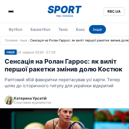
RBC.UA
Футбол
Баскетбол
Теніс
Бокс
Інше
Головна
›
Інше
›
Сенсація на Ролан Гаррос: як виліт першої ракетки змінив до
04 червня 2026 · 07:29
ІНШЕ
Сенсація на Ролан Гаррос: як виліт
першої ракетки змінив долю Костюк
Раптовий збій фаворитки перетасував усі карти. Тепер
шлях до історичного титулу для українки відкритий
Катерина Урсатій
Спортивна журналістка