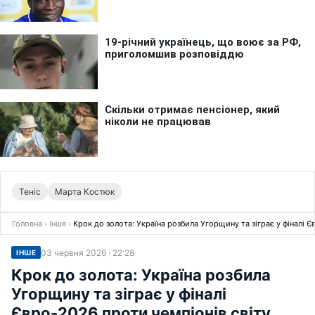
Теніс
Марта Костюк
Головна
›
Інше
›
Крок до золота: Україна розбила Угорщину та зіграє у фіналі Є
03 червня 2026 · 22:28
ІНШЕ
Крок до золота: Україна розбила
Угорщину та зіграє у фіналі
Євро-2026 проти чемпіонів світу