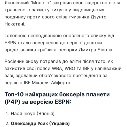
Японський "Монстр" закріпив своє лідерство після
травневого захисту титулів у видовищному
поєдинку проти свого співвітчизника Дзунто
Накатані.
Головною несподіванкою оновленого списку від
ESPN стало повернення до першої десятки
представника країни-агресорки Дмитра Бівола.
Росіянин знову потрапив до еліти після того, як
захистив свої пояси WBA, WBO та IBF у напівважкій
вазі, здолавши обов'язкового претендента за
версією IBF Міхаеля Айферта.
Топ-10 найкращих боксерів планети
(P4P) за версією ESPN:
Наоя Іноуе (Японія)
Олександр Усик (Україна)