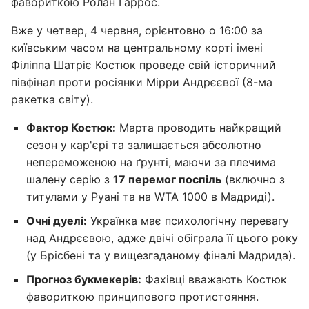
фавориткою Ролан Гаррос.
Вже у четвер, 4 червня, орієнтовно о 16:00 за
київським часом на центральному корті імені
Філіппа Шатріє Костюк проведе свій історичний
півфінал проти росіянки Мірри Андрєєвої (8-ма
ракетка світу).
Фактор Костюк:
Марта проводить найкращий
сезон у кар'єрі та залишається абсолютно
непереможеною на ґрунті, маючи за плечима
шалену серію з
17 перемог поспіль
(включно з
титулами у Руані та на WTA 1000 в Мадриді).
Очні дуелі:
Українка має психологічну перевагу
над Андрєєвою, адже двічі обіграла її цього року
(у Брісбені та у вищезгаданому фіналі Мадрида).
Прогноз букмекерів:
Фахівці вважають Костюк
фавориткою принципового протистояння.