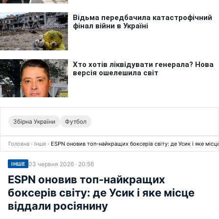
Збірна України
Футбол
Головна
›
Інше
›
ESPN оновив топ-найкращих боксерів світу: де Усик і яке місц
03 червня 2026 · 20:56
ІНШЕ
ESPN оновив топ-найкращих
боксерів світу: де Усик і яке місце
віддали росіянину