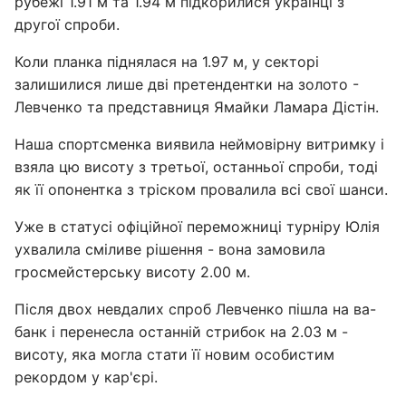
рубежі 1.91 м та 1.94 м підкорилися українці з
другої спроби.
Коли планка піднялася на 1.97 м, у секторі
залишилися лише дві претендентки на золото -
Левченко та представниця Ямайки Ламара Дістін.
Наша спортсменка виявила неймовірну витримку і
взяла цю висоту з третьої, останньої спроби, тоді
як її опонентка з тріском провалила всі свої шанси.
Уже в статусі офіційної переможниці турніру Юлія
ухвалила сміливе рішення - вона замовила
гросмейстерську висоту 2.00 м.
Після двох невдалих спроб Левченко пішла на ва-
банк і перенесла останній стрибок на 2.03 м -
висоту, яка могла стати її новим особистим
рекордом у кар'єрі.