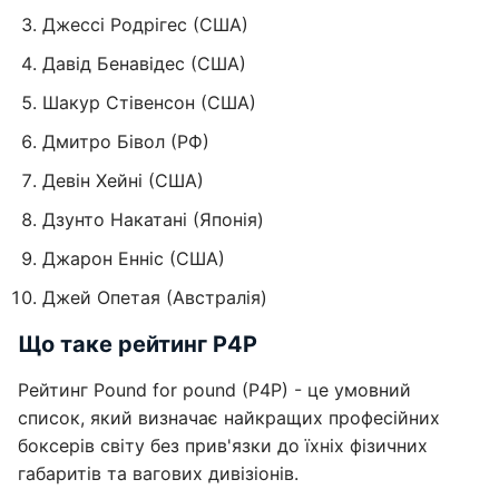
Джессі Родрігес (США)
Давід Бенавідес (США)
Шакур Стівенсон (США)
Дмитро Бівол (РФ)
Девін Хейні (США)
Дзунто Накатані (Японія)
Джарон Енніс (США)
Джей Опетая (Австралія)
Що таке рейтинг P4P
Рейтинг Pound for pound (P4P) - це умовний
список, який визначає найкращих професійних
боксерів світу без прив'язки до їхніх фізичних
габаритів та вагових дивізіонів.