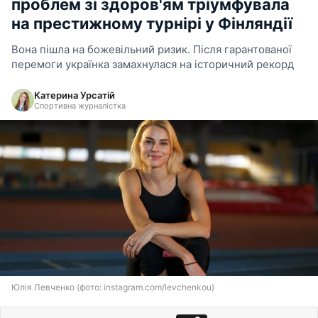
проблем зі здоров'ям тріумфувала
на престижному турнірі у Фінляндії
Вона пішла на божевільний ризик. Після гарантованої
перемоги українка замахнулася на історичний рекорд
Катерина Урсатій
Спортивна журналістка
Юлія Левченко (фото: instagram.com/levchenkou)