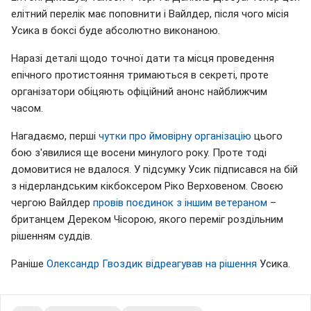
елітний перелік має поповнити і Вайлдер, після чого місія
Усика в боксі буде абсолютно виконаною.
Наразі деталі щодо точної дати та місця проведення
епічного протистояння тримаються в секреті, проте
організатори обіцяють офіційний анонс найближчим
часом.
Нагадаємо, перші
чутки про ймовірну організацію
цього
бою з'явилися ще восени минулого року. Проте тоді
домовитися не вдалося. У підсумку Усик підписався на бій
з нідерландським кікбоксером Ріко Верховеном. Своєю
чергою Вайлдер
провів поєдинок з іншим ветераном
–
британцем Дереком Чісорою, якого переміг роздільним
рішенням суддів.
Раніше
Олександр Гвоздик відреагував на рішення
Усика.