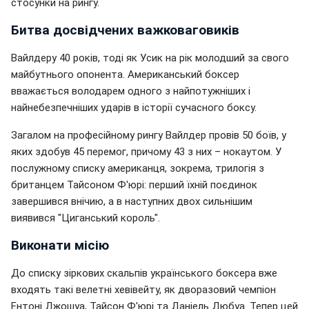
стосунки на рингу.
Битва досвідчених важковаговиків
Вайлдеру 40 років, тоді як Усик на рік молодший за свого
майбутнього опонента. Американський боксер
вважається володарем одного з найпотужніших і
найнебезпечніших ударів в історії сучасного боксу.
Загалом на професійному рингу Вайлдер провів 50 боїв, у
яких здобув 45 перемог, причому 43 з них – нокаутом. У
послужному списку американця, зокрема, трилогія з
британцем Тайсоном Ф'юрі: перший їхній поєдинок
завершився внічию, а в наступних двох сильнішим
виявився "Циганський король".
Виконати місію
До списку зіркових скальпів українського боксера вже
входять такі велетні хевівейту, як дворазовий чемпіон
Ентоні Джошуа, Тайсон Ф'юрі та Даніель Дюбуа. Тепер цей