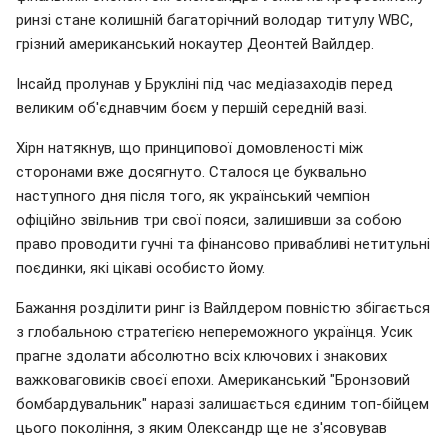
ринзі стане колишній багаторічний володар титулу WBC,
грізний американський нокаутер Деонтей Вайлдер.
Інсайд пролунав у Брукліні під час медіазаходів перед
великим об'єднавчим боєм у першій середній вазі.
Хірн натякнув, що принципової домовленості між
сторонами вже досягнуто. Сталося це буквально
наступного дня після того, як український чемпіон
офіційно звільнив три свої пояси, залишивши за собою
право проводити гучні та фінансово привабливі нетитульні
поєдинки, які цікаві особисто йому.
Бажання розділити ринг із Вайлдером повністю збігається
з глобальною стратегією непереможного українця. Усик
прагне здолати абсолютно всіх ключових і знакових
важковаговиків своєї епохи. Американський "Бронзовий
бомбардувальник" наразі залишається єдиним топ-бійцем
цього покоління, з яким Олександр ще не з'ясовував