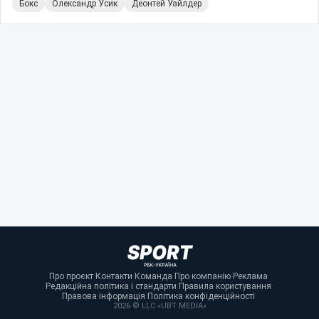
Бокс
Олександр Усик
Деонтей Уайлдер
Про проєкт
·
Контакти
·
Команда
·
Про компанію
·
Реклама
·
Редакційна політика і стандарти
·
Правила користування
·
Правова інформація
·
Політика конфіденційності
·
2026 © LLC «UBT MEDIA»