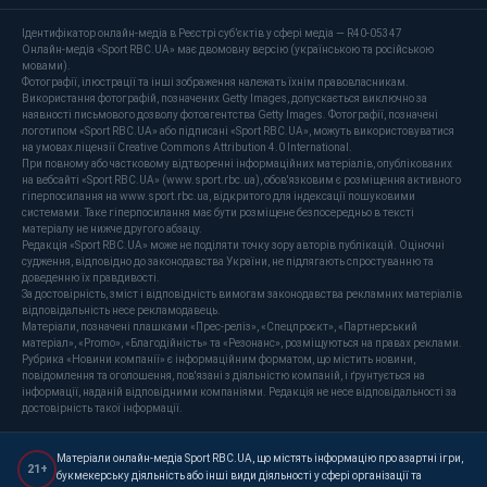
Ідентифікатор онлайн-медіа в Реєстрі суб’єктів у сфері медіа — R40-05347
Онлайн-медіа «Sport RBC.UA» має двомовну версію (українською та російською
мовами).
Фотографії, ілюстрації та інші зображення належать їхнім правовласникам.
Використання фотографій, позначених Getty Images, допускається виключно за
наявності письмового дозволу фотоагентства Getty Images. Фотографії, позначені
логотипом «Sport RBC.UA» або підписані «Sport RBC.UA», можуть використовуватися
на умовах ліцензії Creative Commons Attribution 4.0 International.
При повному або частковому відтворенні інформаційних матеріалів, опублікованих
на вебсайті «Sport RBC.UA» (www.sport.rbc.ua), обов'язковим є розміщення активного
гіперпосилання на www.sport.rbc.ua, відкритого для індексації пошуковими
системами. Таке гіперпосилання має бути розміщене безпосередньо в тексті
матеріалу не нижче другого абзацу.
Редакція «Sport RBC.UA» може не поділяти точку зору авторів публікацій. Оціночні
судження, відповідно до законодавства України, не підлягають спростуванню та
доведенню їх правдивості.
За достовірність, зміст і відповідність вимогам законодавства рекламних матеріалів
відповідальність несе рекламодавець.
Матеріали, позначені плашками «Прес-реліз», «Спецпроєкт», «Партнерський
матеріал», «Promo», «Благодійність» та «Резонанс», розміщуються на правах реклами.
Рубрика «Новини компанії» є інформаційним форматом, що містить новини,
повідомлення та оголошення, пов'язані з діяльністю компаній, і ґрунтується на
інформації, наданій відповідними компаніями. Редакція не несе відповідальності за
достовірність такої інформації.
Матеріали онлайн-медіа Sport RBC.UA, що містять інформацію про азартні ігри,
21+
букмекерську діяльність або інші види діяльності у сфері організації та