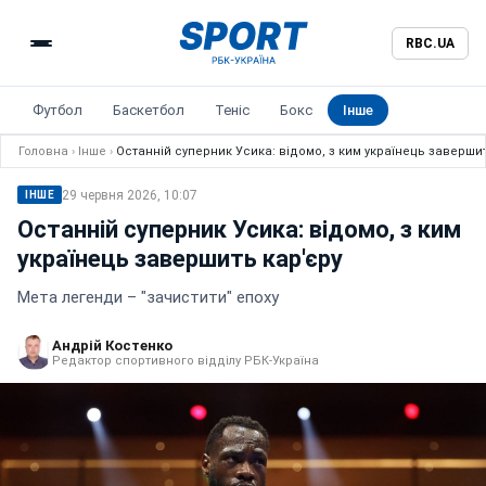
RBC.UA
Футбол
Баскетбол
Теніс
Бокс
Інше
Головна
›
Інше
›
Останній суперник Усика: відомо, з ким українець заверши
29 червня 2026, 10:07
ІНШЕ
Останній суперник Усика: відомо, з ким
українець завершить кар'єру
Мета легенди – "зачистити" епоху
Андрій Костенко
Редактор спортивного відділу РБК-Україна