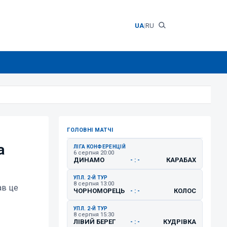
UA
|
RU
ГОЛОВНІ МАТЧІ
а
ЛІГА КОНФЕРЕНЦІЙ
6 серпня 20:00
ДИНАМО
КАРАБАХ
- : -
УПЛ. 2-Й ТУР
8 серпня 13:00
ав це
ЧОРНОМОРЕЦЬ
КОЛОС
- : -
УПЛ. 2-Й ТУР
8 серпня 15:30
ЛІВИЙ БЕРЕГ
КУДРІВКА
- : -