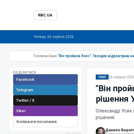
RBC.UA
Четвер, 06 серпня 2026
Головна
›
Інше
›
"Він пройшов бокс": Гвоздик відреагував н
ПОДІЛИТИСЯ
26 червня 2026
ІНШЕ
Facebook
"Він прой
Telegram
рішення 
Twitter / X
Олександр Усик 
Viber
рішення
Копіювати посилання
Данило Вереіт