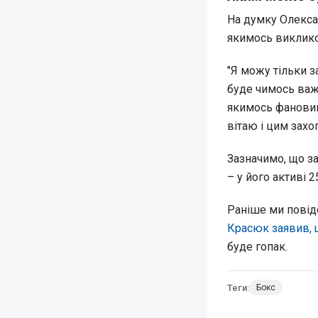
На думку Олекса
якимось виклик
"Я можу тільки 
буде чимось важл
якимось фановим
вітаю і цим захо
Зазначимо, що з
– у його активі 
Раніше ми повід
Красюк заявив,
буде гопак.
Теги:
Бокс