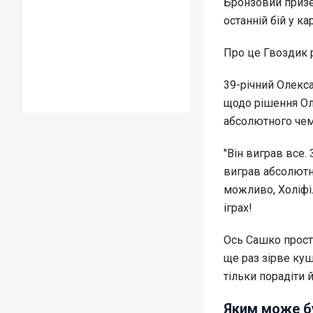
Бронзовий призе
останній бій у к
Про це Гвоздик 
39-річний Олекса
щодо рішення Оле
абсолютного чемп
"Він виграв все.
виграв абсолютн
можливо, Холіфіл
іграх!
Ось Сашко прост
ще раз зірве ку
тільки порадіти 
Яким може бу