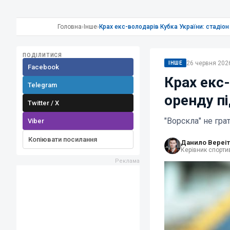
Головна
›
Інше
›
Крах екс-володарів Кубка України: стадіон –
ПОДІЛИТИСЯ
26 червня 2026
ІНШЕ
Facebook
Крах екс-
Telegram
оренду пі
Twitter / X
"Ворскла" не гра
Viber
Копіювати посилання
Данило Вереіт
Керівник спортив