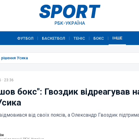
ІНШЕ
ФУТБОЛ
БАСКЕТБОЛ
ТЕНІС
БОКС
|
|
|
|
а рішення Усика
 · 23:36
шов бокс": Гвоздик відреагував н
Усика
відмовився від своїх поясів, а Олександр Гвоздик підтрим
ін