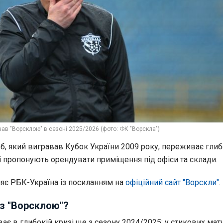
ав "Ворсклою" в сезоні 2025/2026 (фото: ФК "Ворскла")
б, який вигравав Кубок України 2009 року, переживає гли
ні пропонують орендувати приміщення під офіси та склади.
яє РБК-Україна із посиланням на
офіційний сайт "Ворскли"
.
з "Ворсклою"?
є в глибокій кризі ще з сезону 2024/2025: у стикових матч