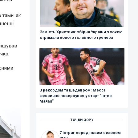
 тями: як
ршенні
Замість Христича: збірна України з хокею
отримала нового головного тренера
інішував
чко.
асними
З рекордом та шедевром: Мессі
феєрично повернувся у старт "Інтер
Маямі"
ТОЧКИ ЗОРУ
7 інтриг перед новим сезоном