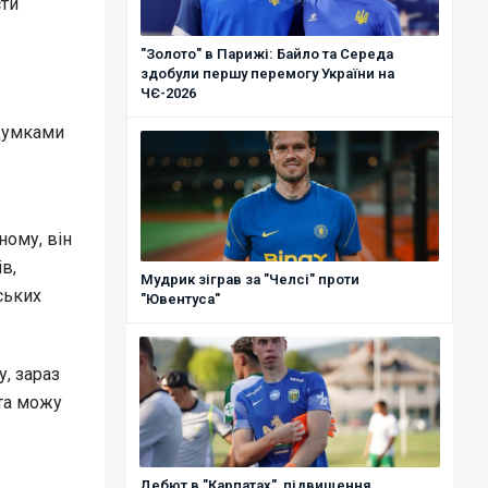
сти
"Золото" в Парижі: Байло та Середа
здобули першу перемогу України на
ЧЄ-2026
 думками
ному, він
в,
Мудрик зіграв за "Челсі" проти
ських
"Ювентуса"
, зараз
 та можу
Дебют в "Карпатах", підвищення