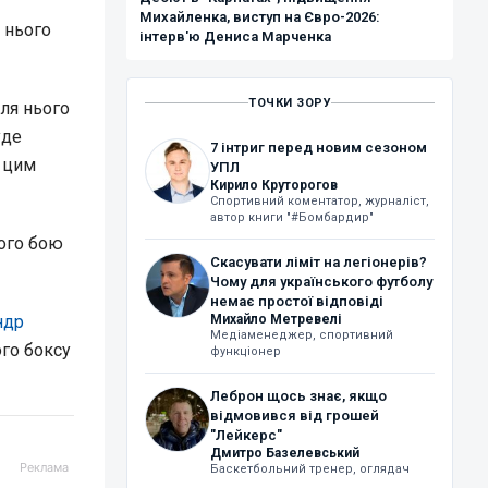
Михайленка, виступ на Євро-2026:
 нього
інтерв'ю Дениса Марченка
ТОЧКИ ЗОРУ
ля нього
уде
7 інтриг перед новим сезоном
з цим
УПЛ
Кирило Круторогов
Спортивний коментатор, журналіст,
автор книги "#Бомбардир"
ного бою
Скасувати ліміт на легіонерів?
Чому для українського футболу
немає простої відповіді
ндр
Михайло Метревелі
Медіаменеджер, спортивний
го боксу
функціонер
Леброн щось знає, якщо
відмовився від грошей
"Лейкерс"
Дмитро Базелевський
Баскетбольний тренер, оглядач