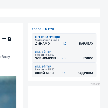
ГОЛОВНІ МАТЧІ
 – в
ЛІГА КОНФЕРЕНЦІЙ
Матч завершився
ДИНАМО
КАРАБАХ
1:0
УПЛ. 2-Й ТУР
8 серпня 13:00
утболу
ЧОРНОМОРЕЦЬ
КОЛОС
- : -
УПЛ. 2-Й ТУР
8 серпня 15:30
ЛІВИЙ БЕРЕГ
КУДРІВКА
- : -