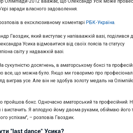
р Олімпіади-2012 вважає, що Олександр Усік може прове
ар'єрі заради власного задоволення.
розповів в ексклюзивному коментарі
РБК-Україна
.
ндр Гвоздик, який виступає у напівважкій вазі, поділився
ксандра Усика відмовитися від своїх поясів та статусу
іона світу у надважкій вазі.
 За сукупністю досягнень, в аматорському боксі та професій
о все, що можна було. Якщо ми говоримо про професіоналі
д виграв усе. Але він не здобув золоту медаль на Олімпій
о пройшов бокс. Одночасно аматорський та професійний. Ну
ш і вистачить. Я аплодую йому двома руками, обіймаю його
його успіхам", – розповів Гвоздик.
ти "last dance" Усика?