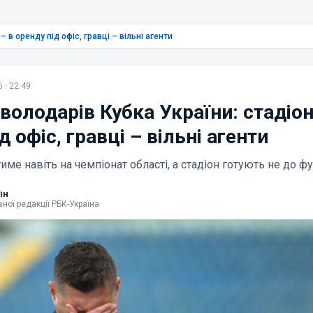
 в оренду під офіс, гравці – вільні агенти
 · 22:49
володарів Кубка України: стадіон
д офіс, гравці – вільні агенти
тиме навіть на чемпіонат області, а стадіон готують не до ф
ін
ної редакції РБК-Україна