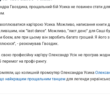
ндра Гвоздика, прощальний бій Усика не повинен стати для
ом.
захоплюватися кар'єрою Усика. Можливо, написання книги д
ивішим, ніж "last dance". Можливо, "ласт денс" для Саші б
 боєм, але при цьому він заробить багато грошей. Я його 
плююся", - резюмував Гвоздик..
а свою професійну кар'єру Олександр Усік не програв жод
25 перемог на профі-рингу.
омляли, що колишній промоутер Олександра Усика
Олекса
 що найкращим прощальним танцем
для легенди українсько