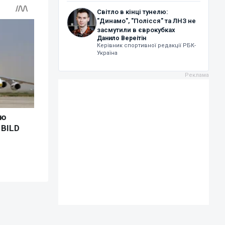
Світло в кінці тунелю:
"Динамо", "Полісся" та ЛНЗ не
засмутили в єврокубках
Данило Вереітін
Керівник спортивної редакції РБК-
Україна