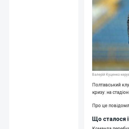
Валерій Куценко керув
Полтавський клу
кризу: на стадіо
Про це повідомл
Що сталося і
Команда перебува