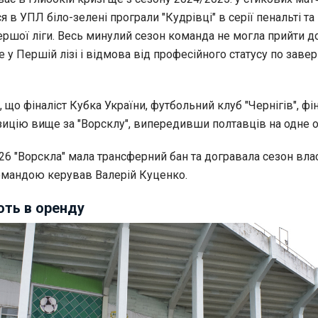
 в УПЛ біло-зелені програли "Кудрівці" в серії пенальті та
ршої ліги. Весь минулий сезон команда не могла прийти до
е у Першій лізі і відмова від професійного статусу по заве
, що фіналіст Кубка України, футбольний клуб "Чернігів", ф
зицію вище за "Ворсклу", випередивши полтавців на одне о
026 "Ворскла" мала трансферний бан та догравала сезон вл
мандою керував Валерій Куценко.
ють в оренду