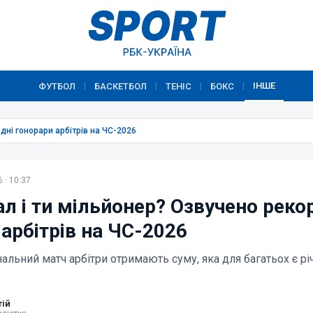
ІНШЕ
ФУТБОЛ
БАСКЕТБОЛ
ТЕНІС
БОКС
|
|
|
|
дні гонорари арбітрів на ЧС-2026
 · 10:37
л і ти мільйонер? Озвучено реко
арбітрів на ЧС-2026
альний матч арбітри отримають суму, яка для багатьох є р
тій