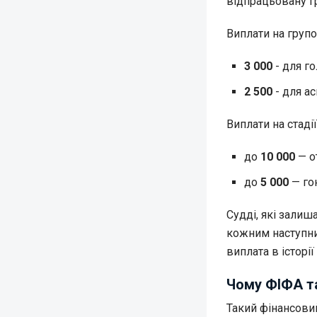
відпрацьовану гр
Виплати на групо
3 000
- для го
2 500
- для ас
Виплати на стаді
до
10 000
— о
до
5 000
— гон
Судді, які залиш
кожним наступним
виплата в історії
Чому ФІФА т
Такий фінансовий