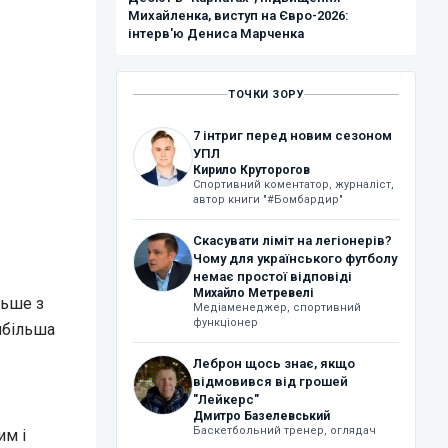
Михайленка, виступ на Євро-2026:
інтерв'ю Дениса Марченка
ТОЧКИ ЗОРУ
7 інтриг перед новим сезоном
УПЛ
Кирило Круторогов
Спортивний коментатор, журналіст,
автор книги "#Бомбардир"
Скасувати ліміт на легіонерів?
Чому для українського футболу
немає простої відповіді
Михайло Метревелі
льше з
Медіаменеджер, спортивний
функціонер
йбільша
Леброн щось знає, якщо
відмовився від грошей
"Лейкерс"
Дмитро Базелевський
Баскетбольний тренер, оглядач
им і