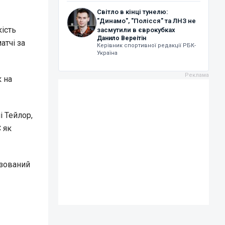
Світло в кінці тунелю:
"Динамо", "Полісся" та ЛНЗ не
кість
засмутили в єврокубках
Данило Вереітін
атчі за
Керівник спортивної редакції РБК-
Україна
 на
і Тейлор,
 як
ізований