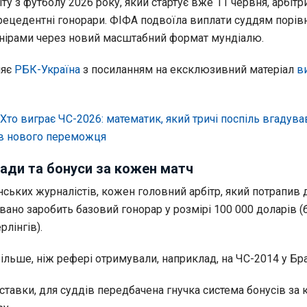
іту з футболу 2026 року, який стартує вже 11 червня, арбітр
ецедентні гонорари. ФІФА подвоїла виплати суддям порів
нірами через новий масштабний формат мундіалю.
ляє
РБК-Україна
з посиланням на ексклюзивний матеріал
в
Хто виграє ЧС-2026: математик, який тричі поспіль вгадува
ав нового переможця
ади та бонуси за кожен матч
ських журналістів, кожен головний арбітр, який потрапив 
вано заробить базовий гонорар у розмірі 100 000 доларів 
рлінгів).
більше, ніж рефері отримували, наприклад, на ЧС-2014 у Бра
ставки, для суддів передбачена гнучка система бонусів за