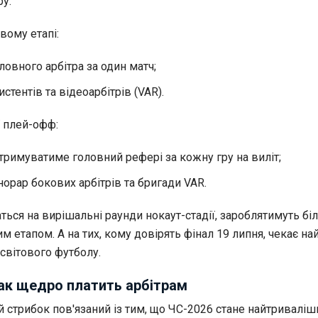
у.
вому етапі:
ловного арбітра за один матч;
истентів та відеоарбітрів (VAR).
ї плей-офф:
тримуватиме головний рефері за кожну гру на виліт;
орар бокових арбітрів та бригади VAR.
аться на вирішальні раунди нокаут-стадії, зароблятимуть бі
 етапом. А на тих, кому довірять фінал 19 липня, чекає на
 світового футболу.
ак щедро платить арбітрам
 стрибок пов'язаний із тим, що ЧС-2026 стане найтриваліш