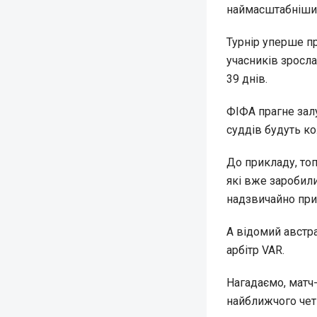
наймасштабнішим 
Турнір уперше пр
учасників зросла
39 днів.
ФІФА прагне зал
суддів будуть к
До прикладу, топ
які вже заробили
надзвичайно при
А відомий австр
арбітр VAR.
Нагадаємо, матч
найближчого четв