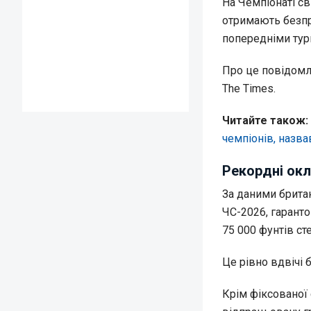
На Чемпіонаті св
отримають безпр
попередніми тур
Про це повідом
The Times.
Читайте також:
чемпіонів, назв
Рекордні окл
За даними британ
ЧС-2026, гаранто
75 000 фунтів сте
Це рівно вдвічі 
Крім фіксованої 