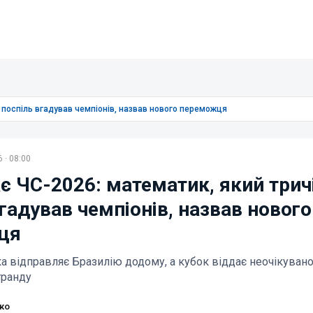
і поспіль вгадував чемпіонів, назвав нового переможця
 · 08:00
є ЧС-2026: математик, який трич
гадував чемпіонів, назвав нового
ця
ка відправляє Бразилію додому, а кубок віддає неочікуван
гранду
ко