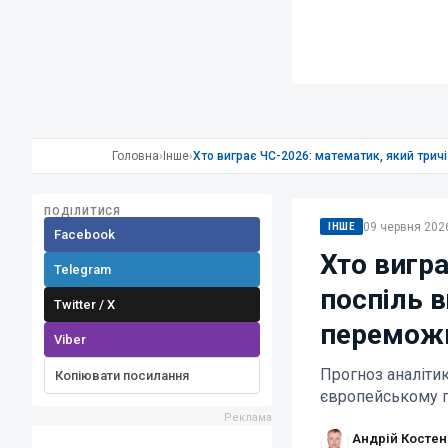
Головна
›
Інше
›
Хто виграє ЧС-2026: математик, який трич
ПОДІЛИТИСЯ
09 червня 2026
ІНШЕ
Facebook
Хто вигра
Telegram
поспіль в
Twitter / X
перемож
Viber
Прогноз аналіти
Копіювати посилання
європейському 
Андрій Костен