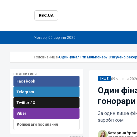
RBC.UA
Четвер, 06 серпня 2026
Головна
›
Інше
›
Один фінал і ти мільйонер? Озвучено рекор
ПОДІЛИТИСЯ
09 червня 2026
ІНШЕ
Facebook
Один фіна
Telegram
гонорари 
Twitter / X
За один лише фін
Viber
заробітком
Копіювати посилання
Катерина Урса