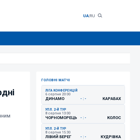
UA
|
RU
ГОЛОВНІ МАТЧІ
рдні
ЛІГА КОНФЕРЕНЦІЙ
6 серпня 20:00
ДИНАМО
КАРАБАХ
- : -
УПЛ. 2-Й ТУР
8 серпня 13:00
ічним
ЧОРНОМОРЕЦЬ
КОЛОС
- : -
УПЛ. 2-Й ТУР
8 серпня 15:30
ЛІВИЙ БЕРЕГ
КУДРІВКА
- : -