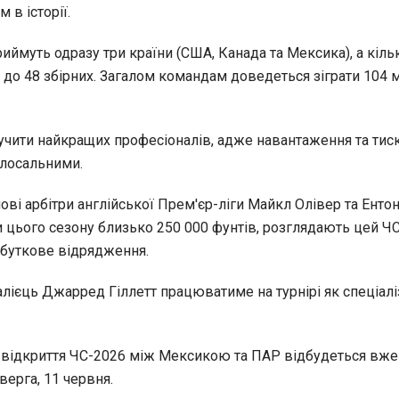
в історії.
иймуть одразу три країни (США, Канада та Мексика), а кіль
 до 48 збірних. Загалом командам доведеться зіграти 104 м
учити найкращих професіоналів, адже навантаження та тиск
олосальними.
ові арбітри англійської Прем'єр-ліги Майкл Олівер та Ентон
 цього сезону близько 250 000 фунтів, розглядають цей ЧС
буткове відрядження.
алієць Джарред Гіллетт працюватиме на турнірі як спеціал
-відкриття ЧС-2026 між Мексикою та ПАР відбудеться вже
ерга, 11 червня.