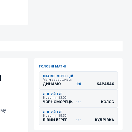
ГОЛОВНІ МАТЧІ
і
ЛІГА КОНФЕРЕНЦІЙ
Матч завершився
ДИНАМО
КАРАБАХ
1:0
УПЛ. 2-Й ТУР
8 серпня 13:00
ЧОРНОМОРЕЦЬ
КОЛОС
- : -
ому
УПЛ. 2-Й ТУР
8 серпня 15:30
ЛІВИЙ БЕРЕГ
КУДРІВКА
- : -