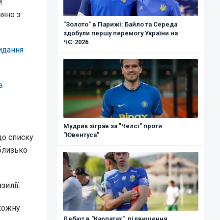
и
няно з
"Золото" в Парижі: Байло та Середа
здобули першу перемогу України на
ЧЄ-2026
идання
в
Мудрик зіграв за "Челсі" проти
"Ювентуса"
до списку
(близько
зилії.
 кожну
Дебют в "Карпатах", підвищення