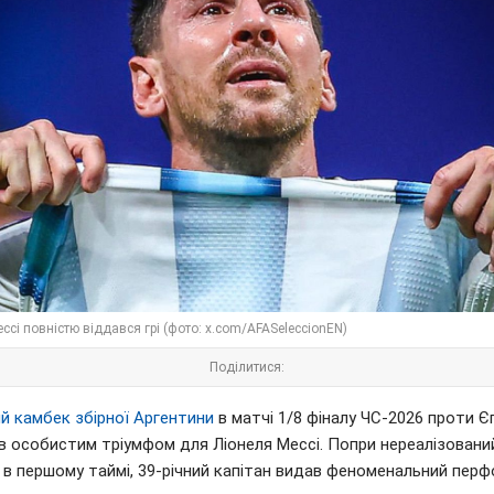
ссі повністю віддався грі (фото: x.com/AFASeleccionEN)
Поділитися:
й камбек збірної Аргентини
в матчі 1/8 фіналу ЧС-2026 проти Є
ав особистим тріумфом для Ліонеля Мессі. Попри нереалізовани
 в першому таймі, 39-річний капітан видав феноменальний перф