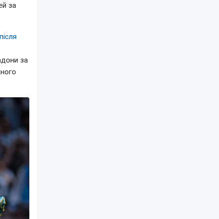
ей за
після
адони за
жного