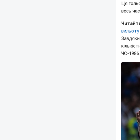
Ця голь
весь час
Читайте
вильоту
Завдяки 
кількіст
ЧС-1986.