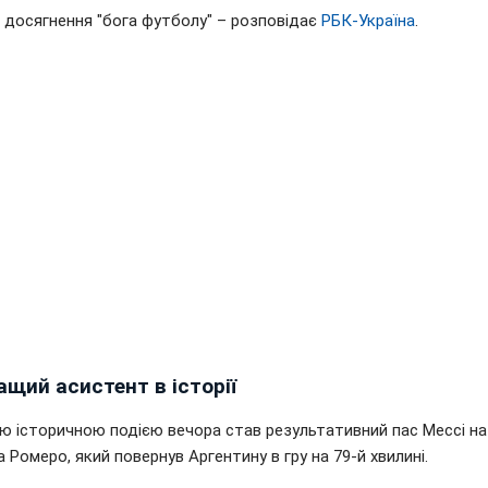
і досягнення "бога футболу" – розповідає
РБК-Україна
.
щий асистент в історії
ю історичною подією вечора став результативний пас Мессі на
а Ромеро, який повернув Аргентину в гру на 79-й хвилині.