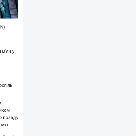
EN)
 м'яч у
оспіль
ю
ником
о позаду
их).