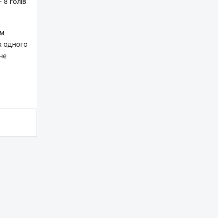
 8 голів
им
х одного
не
.