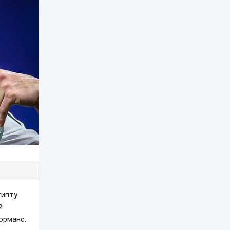
гипту
й
орманс.