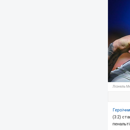
Ліонель Ме
Героїчни
(3:2) ст
пенальті