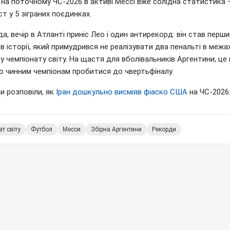
на поточному ЧС-2026 в активі Мессі вже солідна статистика –
ст у 5 зіграних поєдинках.
, вечір в Атланті приніс Лео і один антирекорд: він став перш
в історії, який примудрився не реалізувати два пенальті в межа
у чемпіонату світу. На щастя для вболівальників Аргентини, це 
о чинним чемпіонам пробитися до чвертьфіналу.
и розповіли, як
Іран дошкульно висміяв фіаско США
на ЧС-2026
т світу
Футбол
Месси
Збірна Аргентини
Рекорди