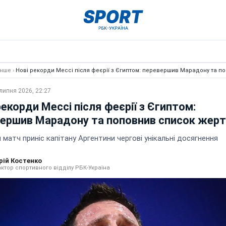
Інше
›
Нові рекорди Мессі після феєрії з Єгиптом: перевершив Марадону та п
липня 2026, 22:27
рекорди Мессі після феєрії з Єгиптом:
ершив Марадону та поповнив список жер
матч приніс капітану Аргентини чергові унікальні досягнення
рій Костенко
ктор спортивного відділу РБК-Україна