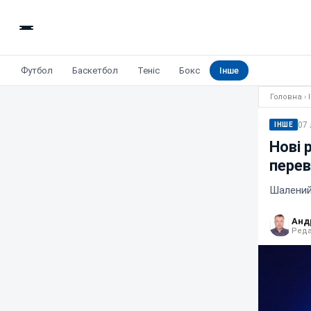
Футбол
Баскетбол
Теніс
Бокс
Інше
Головна
›
07 
ІНШЕ
Нові 
перев
Шалений 
Анд
Реда