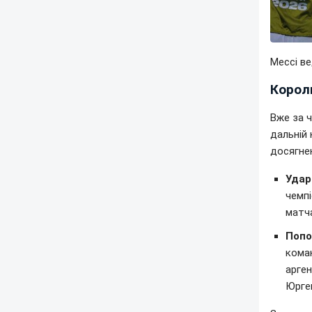
Мессі ве
Корол
Вже за ч
дальній 
досягне
Удар
чемпі
матча
Попо
коман
арге
Юрген