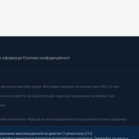
 інформація
·
Політика конфіденційності
·
фотоагентства Getty Images. Фотографії, позначені логотипом «Sport RBC.UA» або
я на www.sport.rbc.ua, відкритого для індексації пошуковими системами. Таке
ості.
ими компаніями. Редакція не несе відповідальності за достовірність такої інформації.
ризначені виключно для осіб, які досягли 21-річного віку (21+).
 негайно звернутися за допомогою до відповідного спеціаліста. Пам'ятайте, що участь в