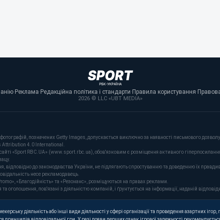
панію
·
Реклама
·
Редакційна політика і стандарти
·
Правила користування
·
Правова
2026 © LLC «UBT MEDIA»
фотографій, позначених Getty Images, допускається виключно за наявності письмового дозволу 
tribution 4.0 International.
сайті «Sport RBC.UA» (www.sport.rbc.ua), обов'язковим є розміщення активного гіперпосиланн
зацу.
ня, відповідно до законодавства України, не підлягають спростуванню та доведенню їх правдив
повідальність несе рекламодавець.
romo», «Благодійність» та «Резонанс», розміщуються на правах реклами.
оголошення, пов'язані з діяльністю компаній, і ґрунтується на інформації, наданій відповідн
керську діяльність або інші види діяльності у сфері організації та проведення азартних ігор, п
я принципів відповідальної гри. У разі появи перших ознак ігрової залежності рекомендується