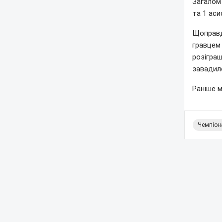
Загалом 
та 1 аси
Щоправда
гравцем 
розіграш
завадил
Раніше м
Чемпіона