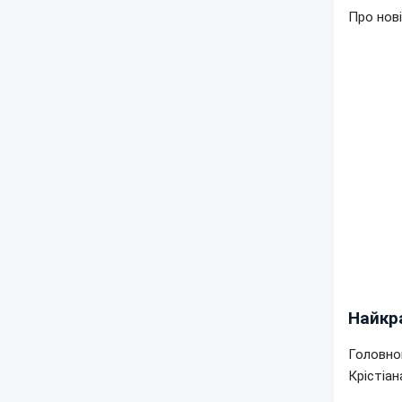
Про нов
Найкра
Головно
Крістіан