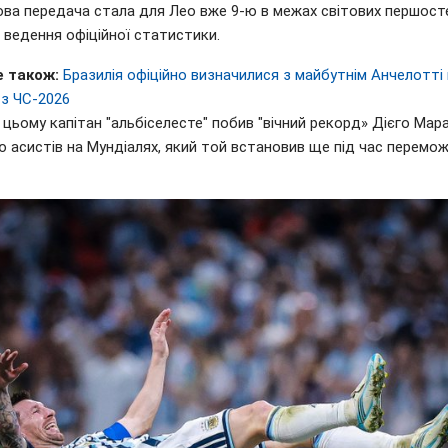
ова передача стала для Лео вже 9-ю в межах світових першост
 ведення офіційної статистики.
 також:
Бразилія офіційно визначилися з майбутнім Анчелотті 
 з ЧС-2026
цьому капітан "альбіселесте" побив "вічний рекорд» Дієго Мар
ю асистів на Мундіалях, який той встановив ще під час перемо