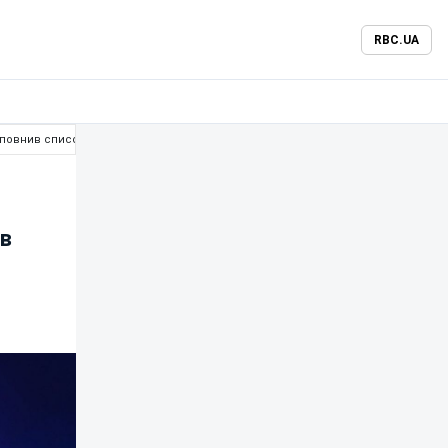
RBC.UA
оповнив список жертв
тв