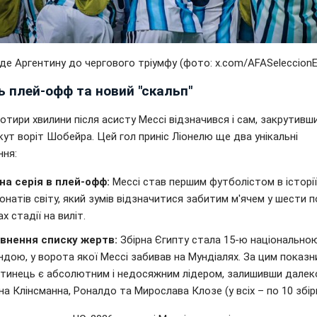
де Аргентину до чергового тріумфу (фото: x.com/AFASeleccion
ь плей-офф та новий "скальп"
отири хвилини після асисту Мессі відзначився і сам, закрутивши
кут воріт Шобейра. Цей гол приніс Ліонелю ще два унікальні
ння:
на серія в плей-офф:
Мессі став першим футболістом в історії
онатів світу, який зумів відзначитися забитим м'ячем у шести п
х стадії на виліт.
внення списку жертв:
Збірна Єгипту стала 15-ю національно
дою, у ворота якої Мессі забивав на Мундіалях. За цим показ
нтинець є абсолютним і недосяжним лідером, залишивши далек
а Клінсманна, Роналдо та Мирослава Клозе (у всіх – по 10 збірн