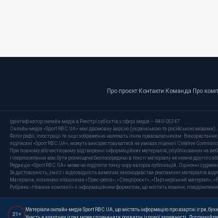
Про проєкт
·
Контакти
·
Команда
·
Про ком
Ідентифікатор онлайн-медіа в Реєстрі суб’єктів у сфері медіа — R40-05347
Онлайн-медіа «Sport RBC.UA» має двомовну версію (українською та російською мовами).
Фотографії, ілюстрації та інші зображення належать їхнім правовласникам. Використання 
підписані «Sport RBC.UA», можуть використовуватися на умовах ліцензії Creative Commons At
При повному або частковому відтворенні інформаційних матеріалів, опублікованих на веб
гіперпосилання має бути розміщене безпосередньо в тексті матеріалу не нижче другого аб
Редакція «Sport RBC.UA» може не поділяти точку зору авторів публікацій. Оціночні суджен
За достовірність, зміст і відповідність вимогам законодавства рекламних матеріалів від
Матеріали, позначені плашками «Прес-реліз», «Спецпроєкт», «Партнерський матеріал», «P
Рубрика «Новини компанії» є інформаційним форматом, що містить новини, повідомлення та 
Матеріали онлайн-медіа Sport RBC.UA, що містять інформацію про азартні ігри, букме
21+
Участь в азартних іграх може спричинити розвиток ігрової залежності. Дотримуйтес