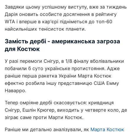
Завдяки цьому успішному виступу, вже за тиждень
Дарія оновить особисте досягнення в рейтингу
WTA і вперше в кар'єрі підніметься до топ-60
найсильніших тенісисток планети.
Замість дербі - американська загроза
для Костюк
У разі перемоги Снігур, в 1/8 фіналу вболівальники
побачили б суто українське протистояння. Адже
раніше перша ракетка України Марта Костюк
ефектно розбила іншу представницю США Емму
Наварро.
Тепер омріяне дербі скасовується: кривдниця
Снігур, Ешлін Крюгер, виходить у четверте коло, де
зіграє саме проти Марти Костюк.
Раніше ми детально аналізували, як
Марта Костюк