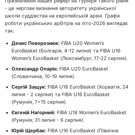
Призначення наших рефері на турніри такого рівня
- це чергове визнання авторитету української
школи суддівства на європейській арені. Графік
роботи українських арбітрів на літо-2026 виглядає
так:
Денис Поворознюк:
FIBA U20 Women’s
EuroBasket (Болгарія, 4-12 липня) та FIBA U16
Women’s EuroBasket (Люксембург, 17-22 серпня).
Олександр Опарін:
FIBA U20 EuroBasket
(Словаччина, 10-19 липня).
Сергій Защук:
FIBA U18 EuroBasket (Хорватія, 24
липня - 2 серпня) та FIBA U16 EuroBasket
(Румунія, 7=15 серпня).
Євгеній Нагорний:
FIBA U18 Women’s EuroBasket
(Румунія, 31 липня - 9 серпня).
Юрій Щербак:
FIBA U16 EuroBasket (Північна