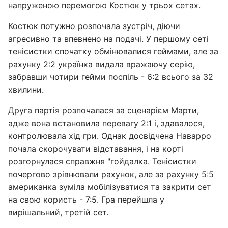
напруженою перемогою Костюк у трьох сетах.
Костюк потужно розпочала зустріч, діючи
агресивно та впевнено на подачі. У першому сеті
тенісистки спочатку обмінювалися геймами, але за
рахунку 2:2 українка видала вражаючу серію,
забравши чотири гейми поспіль - 6:2 всього за 32
хвилини.
Друга партія розпочалася за сценарієм Марти,
адже вона встановила перевагу 2:1 і, здавалося,
контролювала хід гри. Однак досвідчена Наварро
почала скорочувати відставання, і на корті
розгорнулася справжня "гойдалка. Тенісистки
почергово зрівнювали рахунок, але за рахунку 5:5
американка зуміла мобілізуватися та закрити сет
на свою користь - 7:5. Гра перейшла у
вирішальний, третій сет.