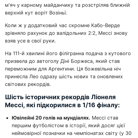
м'яч у карному майданчику та розстріляв ближній
верхній кут воріт Возіньї.
Коли ж у додатковий час скромне Кабо-Верде
зрівняло рахунок до валідольних 2:2, Мессі знову
взяв усе в свої руки.
На 111-й хвилині його філігранна подача з кутового
призвела до автоголу Діні Боржеса, який став
переможним для Аргентини. Ця божевільна ніч
принесла Лео одразу шість нових та оновлених
світових рекордів.
Шість історичних рекордів Ліонеля
Мессі, які підкорилися в 1/16 фіналу:
Ювілейні 20 голів на мундіалях.
Мессі став
першим футболістом в історії, який досяг цієї
неймовірної позначки на чемпіонатах світу (у 30