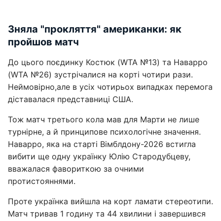
Зняла "прокляття" американки: як
пройшов матч
До цього поєдинку Костюк (WTA №13) та Наварро
(WTA №26) зустрічалися на корті чотири рази.
Неймовірно,але в усіх чотирьох випадках перемога
діставалася представниці США.
Тож матч третього кола мав для Марти не лише
турнірне, а й принципове психологічне значення.
Наварро, яка на старті Вімблдону-2026 встигла
вибити ще одну українку Юлію Стародубцеву,
вважалася фавориткою за очними
протистояннями.
Проте українка вийшла на корт ламати стереотипи.
Матч тривав 1 годину та 44 хвилини і завершився