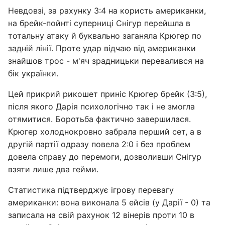
Невдовзі, за рахунку 3:4 на користь американки,
на брейк-пойнті суперниці Снігур перейшла в
тотальну атаку й буквально заганяла Крюгер по
задній лінії. Проте удар відчаю від американки
знайшов трос - м'яч зрадницьки перевалився на
бік українки.
Цей прикрий рикошет приніс Крюгер брейк (3:5),
після якого Дарія психологічно так і не змогла
отямитися. Боротьба фактично завершилася.
Крюгер холоднокровно забрала перший сет, а в
другій партії одразу повела 2:0 і без проблем
довела справу до перемоги, дозволивши Снігур
взяти лише два гейми.
Статистика підтверджує ігрову перевагу
американки: вона виконала 5 ейсів (у Дарії - 0) та
записала на свій рахунок 12 вінерів проти 10 в