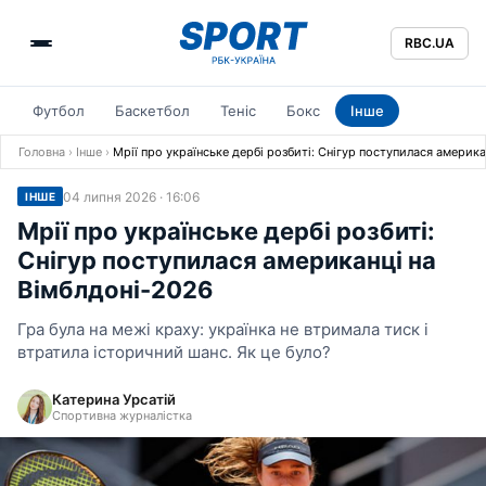
RBC.UA
Футбол
Баскетбол
Теніс
Бокс
Інше
Головна
›
Інше
›
Мрії про українське дербі розбиті: Снігур поступилася америк
04 липня 2026 · 16:06
ІНШЕ
Мрії про українське дербі розбиті:
Снігур поступилася американці на
Вімблдоні-2026
Гра була на межі краху: українка не втримала тиск і
втратила історичний шанс. Як це було?
Катерина Урсатій
Спортивна журналістка