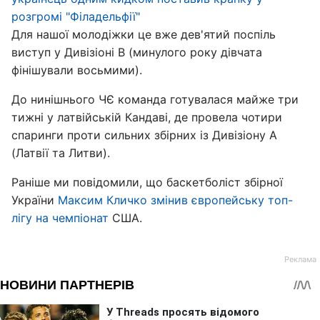
розгромі "Філадельфії"
Для нашої молодіжки це вже дев'ятий поспіль
виступ у Дивізіоні В (минулого року дівчата
фінішували восьмими).
До нинішнього ЧЄ команда готувалася майже три
тижні у латвійській Кандаві, де провела чотири
спаринги проти сильних збірних із Дивізіону А
(Латвії та Литви).
Раніше ми повідомили, що баскетболіст збірної
України
Максим Кличко змінив європейську топ-
лігу на чемпіонат
США.