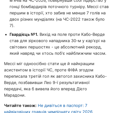
м'ячів на ЧС-2026, повернувши собі лідерство у
гонці бомбардирів поточного турніру. Мессі став
першим в історії, хто забив не менше 7 голів на
двох різних мундіалях (на ЧС-2022 також було
7).
Гвардієць №1.
Вихід на поле проти Кабо-Верде
став для зіркового нападника 30-м у кар'єрі на
світових першостях - це абсолютний рекорд,
який навряд чи хтось поб'є найближчим часом.
Мессі міг одноосібно стати ще й найкращим
асистентом в історії ЧС, проте ФІФА згодом
переписала третій гол як автогол захисника Кабо-
Верде, позбавивши Лео 9-ї результативної
передачі, яка б вивела його вперед Дієго
Марадони.
Читайте також:
Не дивіться в паспорт: 7
найвіковіших гравців чемпіонату світу 2026