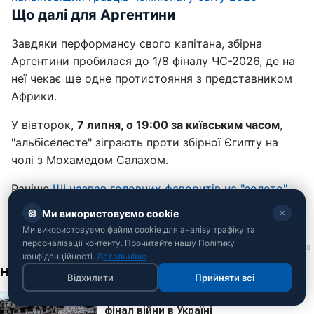
Що далі для Аргентини
Завдяки перформансу свого капітана, збірна
Аргентини пробилася до 1/8 фіналу ЧС-2026, де на
неї чекає ще одне протистояння з представником
Африки.
У вівторок,
7 липня, о 19:00 за київським часом
,
"альбіселесте" зіграють проти збірної Єгипту на
чолі з Мохамедом Салахом.
Раніше
ШІ назвав головних фаворитів на "золото"
ЧС-2026
перед стартом плей-офф.
🍪
Ми використовуємо cookie
✕
Ми використовуємо файли cookie для аналізу трафіку та
персоналізації контенту. Прочитайте нашу Політику
конфіденційності.
Детальніше
Відхилити
Прийняти всі