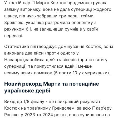
У третій партії Марта Костюк продемонструвала
залізну витримку. Вона не дала суперниці жодного
шансу, під нуль забравши три перші гейми.
Зрештою, українка розгромила опонентку з
рахунком 6:1, не залишивши сумнівів у своїй
перевазі.
Статистика підтверджує домінування Костюк, вона
виконала два ейси (проти одного у
Наварро),заробила дев'ять вінерів (проти п'яти у
суперниці) та припустилася вдвічі менше
невимушених помилок (5 проти 10 у американки).
Новий рекорд Марти та потенційне
українське дербі
Вихід до 1/8 фіналу - це найкращий результат
Костюк на трав'яному Грендслемі за всю її кар'єру.
Раніше, у 2023 та 2024 роках, вона зупинялася на