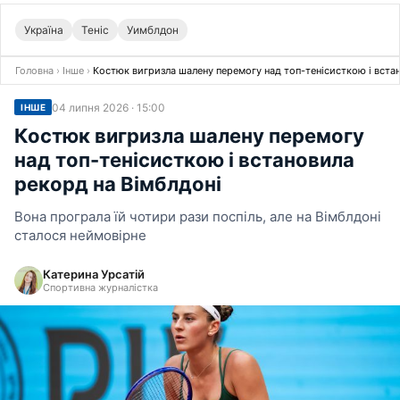
Україна
Теніс
Уимблдон
Головна
›
Інше
›
Костюк вигризла шалену перемогу над топ-тенісисткою і вста
04 липня 2026 · 15:00
ІНШЕ
Костюк вигризла шалену перемогу
над топ-тенісисткою і встановила
рекорд на Вімблдоні
Вона програла їй чотири рази поспіль, але на Вімблдоні
сталося неймовірне
Катерина Урсатій
Спортивна журналістка