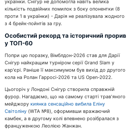
українки. Снігур не допомогла навіть велика
кількість подвійних помилок з боку опонентки (8
проти 1 в українки) - Дарія не реалізувала жодного
з 4 брейк-пойнтів за гру.
Особистий рекорд та історичний прорив
у ТОП-60
Попри цю поразку, Вімблдон-2026 став для Дарії
Снігур найкращим турніром серії Grand Slam у
кар'єрі. Раніше її максимумом був вихід до другого
кола на Ролан Гарросі-2026 та US Open-2022.
Цьогоріч у Лондоні Снігур створила справжній
фурор. Нагадаємо, що на самому старті трав'яного
мейджору
киянка сенсаційно вибила Еліну
Світоліну
(WTA №8), оформивши вражаючий
камбек, а в другому колі впевнено розібралася з
француженкою Леолією Жанжан.