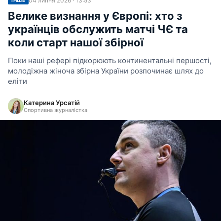
04 липня 2026 · 13:53
ІНШЕ
Велике визнання у Європі: хто з
українців обслужить матчі ЧЄ та
коли старт нашої збірної
Поки наші рефері підкорюють континентальні першості,
молодіжна жіноча збірна України розпочинає шлях до
еліти
Катерина Урсатій
Спортивна журналістка