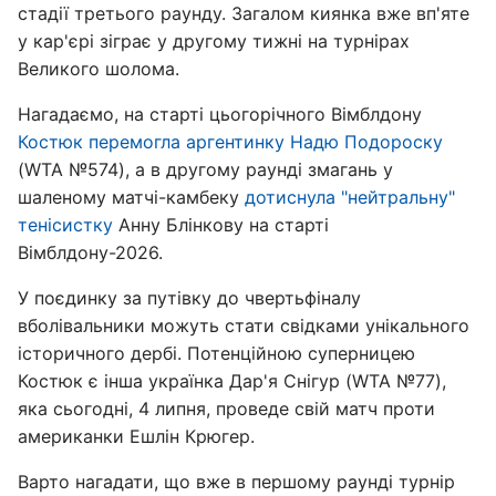
стадії третього раунду. Загалом киянка вже вп'яте
у кар'єрі зіграє у другому тижні на турнірах
Великого шолома.
Нагадаємо, на старті цьогорічного Вімблдону
Костюк перемогла аргентинку Надю Подороску
(WTA №574), а в другому раунді змагань у
шаленому матчі-камбеку
дотиснула "нейтральну"
тенісистку
Анну Блінкову на старті
Вімблдону-2026.
У поєдинку за путівку до чвертьфіналу
вболівальники можуть стати свідками унікального
історичного дербі. Потенційною суперницею
Костюк є інша українка Дар'я Снігур (WTA №77),
яка сьогодні, 4 липня, проведе свій матч проти
американки Ешлін Крюгер.
Варто нагадати, що вже в першому раунді турнір