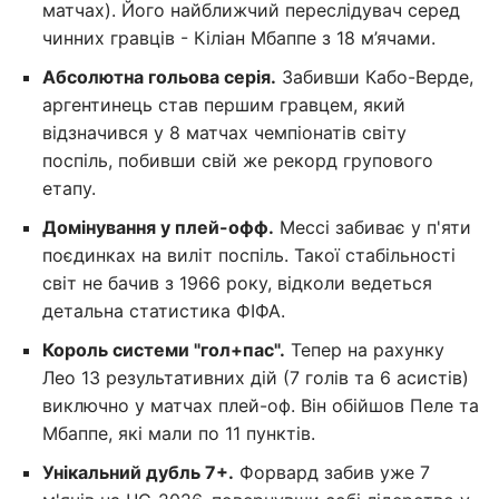
матчах). Його найближчий переслідувач серед
чинних гравців - Кіліан Мбаппе з 18 м’ячами.
Абсолютна гольова серія.
Забивши Кабо-Верде,
аргентинець став першим гравцем, який
відзначився у 8 матчах чемпіонатів світу
поспіль, побивши свій же рекорд групового
етапу.
Домінування у плей-офф.
Мессі забиває у п'яти
поєдинках на виліт поспіль. Такої стабільності
світ не бачив з 1966 року, відколи ведеться
детальна статистика ФІФА.
Король системи "гол+пас".
Тепер на рахунку
Лео 13 результативних дій (7 голів та 6 асистів)
виключно у матчах плей-оф. Він обійшов Пеле та
Мбаппе, які мали по 11 пунктів.
Унікальний дубль 7+.
Форвард забив уже 7