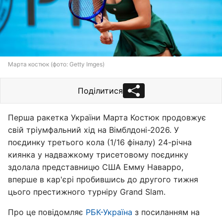
Марта костюк (фото: Getty Imges)
Поділитися
Перша ракетка України Марта Костюк продовжує
свій тріумфальний хід на Вімблдоні-2026. У
поєдинку третього кола (1/16 фіналу) 24-річна
киянка у надважкому трисетовому поєдинку
здолала представницю США Емму Наварро,
вперше в кар'єрі пробившись до другого тижня
цього престижного турніру Grand Slam.
Про це повідомляє
РБК-Україна
з посиланням на