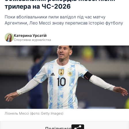
трилера на ЧС-2026
Поки вболівальники пили валідол під час матчу
Аргентини, Лео Мессі знову переписав історію футболу
Катерина Урсатій
Спортивна журналістка
Ліонель Мессі (фото: Getty Images)
Поділитися