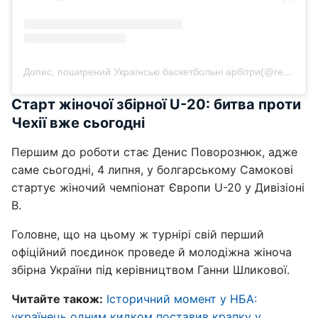
Допис, поширений Українські баскетбольні арбітри(@refbasket_ua)
Старт жіночої збірної U-20: битва проти
Чехії вже сьогодні
Першим до роботи стає Денис Поворознюк, адже
саме сьогодні, 4 липня, у болгарському Самокові
стартує жіночий чемпіонат Європи U-20 у Дивізіоні
B.
Головне, що на цьому ж турнірі свій перший
офіційний поєдинок проведе й молодіжна жіноча
збірна України під керівництвом Ганни Шликової.
Читайте також:
Історичний момент у НБА:
українець одним кидком поставив крапку у