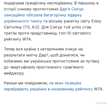
подарував грандіозну несподіванку. В першому в
історії очному протистоянні
Дар'я Снігур
сенсаційно обіграла багаторічну лідерку
українського тенісу
та восьму ракетку світу Еліну
Світоліну (7:5, 6:2). Для Снігур той успіх став
третім проти представниць топ-10 світового
рейтингу WTA.
Тепер вся країна з нетерпінням очікує на
результати матчу Дар'ї, щоб дізнатися, чи
побачимо ми українське протистояння за путівку
до чвертьфіналу престижного трав'яного
мейджору.
Раніше ми повідомили,
на яких позиціях
перебувають українки в оновленому рейтингу
WTA.