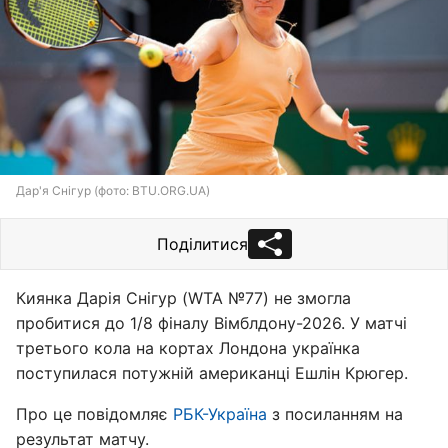
Дар'я Снігур (фото: BTU.ORG.UA)
Поділитися
Киянка Дарія Снігур (WTA №77) не змогла
пробитися до 1/8 фіналу Вімблдону-2026. У матчі
третього кола на кортах Лондона українка
поступилася потужній американці Ешлін Крюгер.
Про це повідомляє
РБК-Україна
з посиланням на
результат матчу.