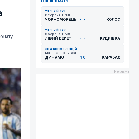
ГОЛОВНІ МАТЧІ
а
УПЛ. 2-Й ТУР
8 серпня 13:00
ЧОРНОМОРЕЦЬ
КОЛОС
- : -
УПЛ. 2-Й ТУР
8 серпня 15:30
іонату
ЛІВИЙ БЕРЕГ
КУДРІВКА
- : -
ЛІГА КОНФЕРЕНЦІЙ
Матч завершився
ДИНАМО
КАРАБАХ
1:0