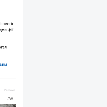
Норвегії
адельфії
егал
ивим