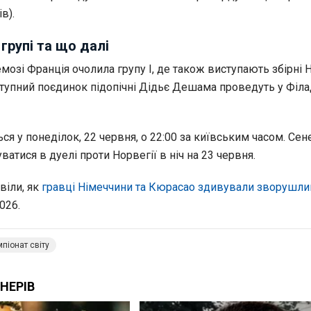
в).
групі та що далі
мозі Франція очолила групу I, де також виступають збірні 
аступний поєдинок підопічні Дідьє Дешама проведуть у Філ
ься у понеділок, 22 червня, о 22:00 за київським часом. Сен
ватися в дуелі проти Норвегії в ніч на 23 червня.
віли, як
гравці Німеччини та Кюрасао здивували зворушл
026.
піонат світу