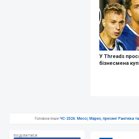
Головна
›
Інше
›
ЧС-2026: Мессі, Марез, пресинг Рангніка т
ПОДІЛИТИСЯ