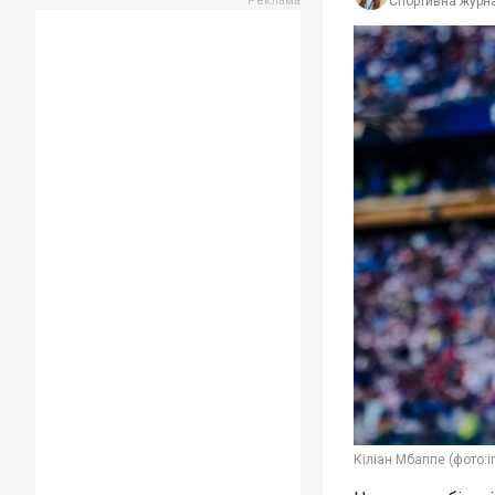
Спортивна журна
Кіліан Мбаппе (фото: