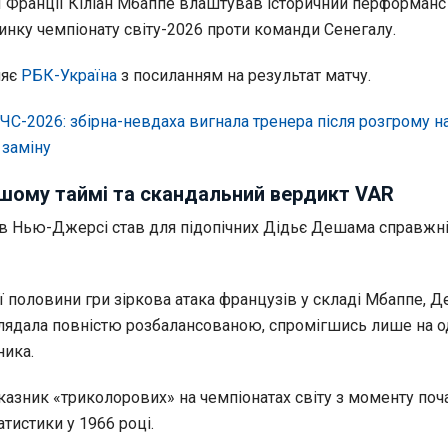
ї Франції Кіліан Мбаппе влаштував історичний перформанс
инку чемпіонату світу-2026 проти команди Сенегалу.
ляє
РБК-Україна
з посиланням на результат матчу.
ЧС-2026: збірна-невдаха вигнала тренера після розгрому на 
 заміну
шому таймі та скандальний вердикт VAR
і в Нью-Джерсі став для підопічних Дідьє Дешама справжн
 половини гри зіркова атака французів у складі Мбаппе, Д
глядала повністю розбалансованою, спромігшись лише на о
ника.
казник «триколорових» на чемпіонатах світу з моменту поч
атистики у 1966 році.