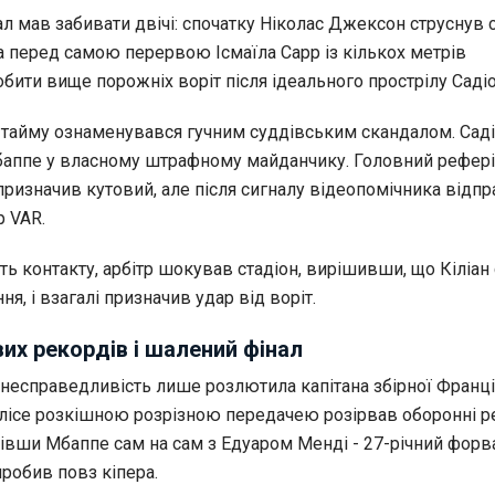
л мав забивати двічі: спочатку Ніколас Джексон струснув с
а перед самою перервою Ісмаїла Сарр із кількох метрів
бити вище порожніх воріт після ідеального прострілу Саді
 тайму ознаменувався гучним суддівським скандалом. Сад
аппе у власному штрафному майданчику. Головний рефері
призначив кутовий, але після сигналу відеопомічника відп
р VAR.
ь контакту, арбітр шокував стадіон, вирішивши, що Кіліан
ня, і взагалі призначив удар від воріт.
вих рекордів і шалений фінал
 несправедливість лише розлютила капітана збірної Франції
лісе розкішною розрізною передачею розірвав оборонні р
вівши Мбаппе сам на сам з Едуаром Менді - 27-річний форв
робив повз кіпера.