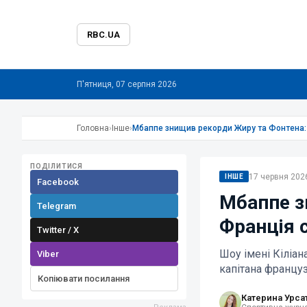
RBC.UA
П'ятниця, 07 серпня 2026
Головна
›
Інше
›
Мбаппе знищив рекорди Жиру та Фонтена: 
ПОДІЛИТИСЯ
17 червня 2026
ІНШЕ
Facebook
Мбаппе з
Telegram
Франція 
Twitter / X
Шоу імені Кіліан
Viber
капітана француз
Копіювати посилання
Катерина Урса