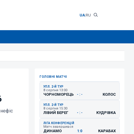
UA
|
RU
ГОЛОВНІ МАТЧІ
:
УПЛ. 2-Й ТУР
8 серпня 13:00
ЧОРНОМОРЕЦЬ
КОЛОС
- : -
6
УПЛ. 2-Й ТУР
8 серпня 15:30
енефіс
ЛІВИЙ БЕРЕГ
КУДРІВКА
- : -
ЛІГА КОНФЕРЕНЦІЙ
Матч завершився
ДИНАМО
КАРАБАХ
1:0