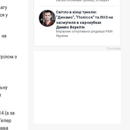
Баскетбольний тренер, оглядач
вагу
Світло в кінці тунелю:
ся у
"Динамо", "Полісся" та ЛНЗ не
засмутили в єврокубках
Данило Вереітін
Керівник спортивної редакції РБК-
 на
Україна
трілом з
льну
м
4 (а за
Тепер
лава