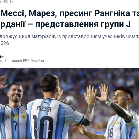
 · 00:17
Мессі, Марез, пресинг Рангніка т
рданії – представлення групи J
довжує цикл матеріалів із представленням учасників чемп
2026
ін
ної редакції РБК-Україна