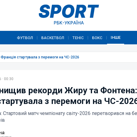
ІНШЕ
ФУТБОЛ
БАСКЕТБОЛ
ТЕНІС
БОКС
|
|
|
|
Франція стартувала з перемоги на ЧС-2026
 · 00:30
нищив рекорди Жиру та Фонтена
стартувала з перемоги на ЧС-202
а: Стартовий матч чемпіонату світу-2026 перетворився на б
ів
тій