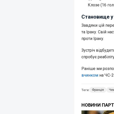
Клозе (16 голі
Становище у 
Завдяки цій пере
та Іраку. Свій н
проти Іраку.
Зустріч відбудет
спробує реабіліту
Раніше ми розпо
вчинком
на ЧС-2
Теги:
Франція
Чем