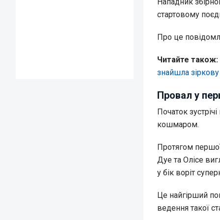
Нападник збірно
стартовому поєд
Про це повідом
Чи
тайте також:
знайшла зіркову
Провал у пер
Початок зустріч
кошмаром.
Протягом першої
Дуе та Олісе ви
у бік воріт супер
Це найгірший по
ведення такої ст