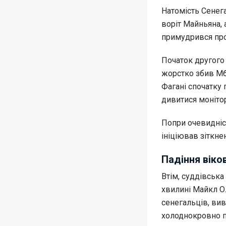
Натомість Сенега
воріт Майньяна, 
примудрився про
Початок другого
жорстко збив Мб
Фагані спочатку 
дивитися моніто
Попри очевидніст
ініціював зіткнен
Падіння віко
Втім, суддівська
хвилині Майкл О
сенегальців, ви
холоднокровно п