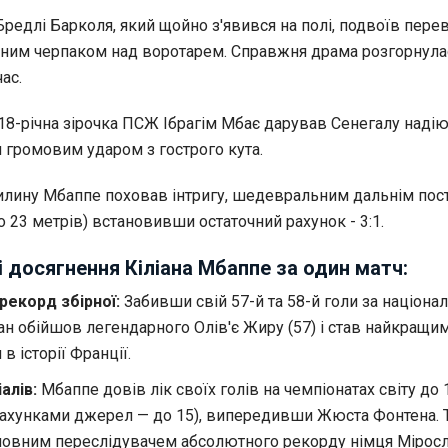
Бредлі Барколя, який щойно з'явився на полі, подвоїв пере
ним черпаком над воротарем. Справжня драма розгорнула
ас.
18-річна зірочка ПСЖ Ібрагім Мбає дарував Сенегалу надію
 громовим ударом з гострого кута.
илину Мбаппе поховав інтригу, шедевральним дальнім пос
о 23 метрів) встановивши остаточний рахунок - 3:1.
і досягнення Кіліана Мбаппе за один матч:
екорд збірної:
Забивши свій 57-й та 58-й голи за націона
ан обійшов легендарного Олів'є Жиру (57) і став найкращи
 історії Франції.
алів:
Мбаппе довів лік своїх голів на чемпіонатах світу до 1
ахунками джерел — до 15), випередивши Жюста Фонтена. 
ловним переслідувачем абсолютного рекорду німця Мірос