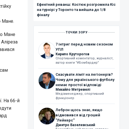
Ефектний реванш: Костюк розгромила Кіс
тійку
на турнірі у Торонто та вийшла до 1/8
фіналу
о Мане.
ТОЧКИ ЗОРУ
іо Мане
 Аліреза
7 інтриг перед новим сезоном
равився
УПЛ
Кирило Круторогов
Спортивний коментатор, журналіст,
автор книги "#Бомбардир"
 сам
Скасувати ліміт на легіонерів?
Чому для українського футболу
немає простої відповіді
Михайло Метревелі
Медіаменеджер, спортивний
функціонер
. На 66-й
едути
Леброн щось знає, якщо
ард
відмовився від грошей
"Лейкерс"
Дмитро Базелевський