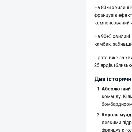
На 83-й хвилині 
французів ефект
компенсований ч
На 90+5 хвилині 
камбек, забивши
Проте вже за хв
25 ярдів (близьк
Два історичн
Абсолютний р
команду, Кілі
бомбардиром в
Король мунді
деякими підр
француз є го