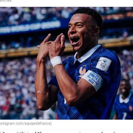
лістка
instagram.com/equipedefrance)