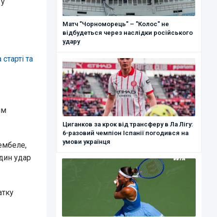
 у
Матч "Чорноморець" – "Колос" не
відбудеться через наслідки російського
удару
старті та
ім
Циганков за крок від трансферу в Ла Лігу:
6-разовий чемпіон Іспанії погодився на
умови українця
ембеле,
дин удар
атку