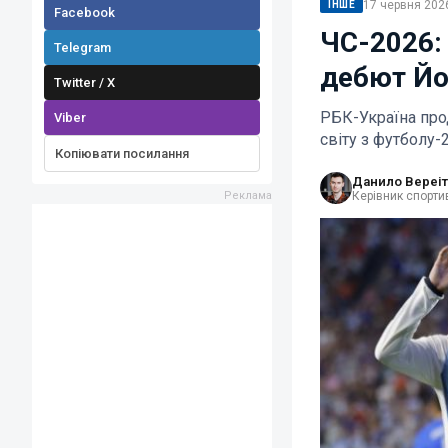
17 червня 2026
ІНШЕ
Facebook
ЧС-2026: 
Telegram
дебют Йо
Twitter / X
РБК-Україна про
Viber
світу з футболу-
Копіювати посилання
Данило Вереіт
Керівник спортив